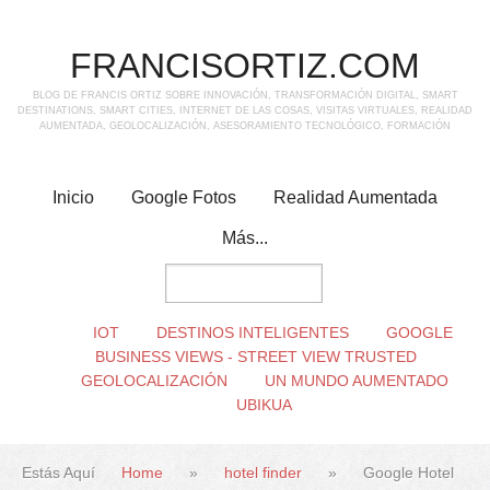
FRANCISORTIZ.COM
BLOG DE FRANCIS ORTIZ SOBRE INNOVACIÓN, TRANSFORMACIÓN DIGITAL, SMART
DESTINATIONS, SMART CITIES, INTERNET DE LAS COSAS, VISITAS VIRTUALES, REALIDAD
AUMENTADA, GEOLOCALIZACIÓN, ASESORAMIENTO TECNOLÓGICO, FORMACIÓN
Inicio
Google Fotos
Realidad Aumentada
Más...
IOT
DESTINOS INTELIGENTES
GOOGLE
BUSINESS VIEWS - STREET VIEW TRUSTED
GEOLOCALIZACIÓN
UN MUNDO AUMENTADO
UBIKUA
Estás Aquí
Home
»
hotel finder
»
Google Hotel