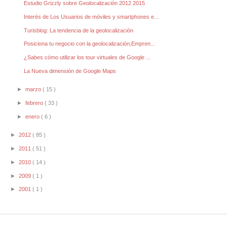
Estudio Grizzly sobre Geolocalización 2012 2015
Interés de Los Usuarios de móviles y smartphones e...
Turisblog: La tendencia de la geolocalización
Posiciona tu negocio con la geolocalización,Empren...
¿Sabes cómo utilizar los tour virtuales de Google ...
La Nueva dimensión de Google Maps
►
marzo
( 15 )
►
febrero
( 33 )
►
enero
( 6 )
►
2012
( 85 )
►
2011
( 51 )
►
2010
( 14 )
►
2009
( 1 )
►
2001
( 1 )