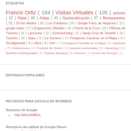
ETIQUETAS
Francis Ortiz
( 184 )
Visitas Virtuales
( 105 )
ashotel
( 52 )
Hotel
( 48 )
Adeje
( 40 )
Geolocalización
( 37 )
Restaurantes
( 31 )
En los Medios
( 25 )
Los Cristianos
( 25 )
Google Fotos de Negocios
( 17 )
google maps
( 17 )
Organismos Oficiales
( 16 )
Puerto de la Cruz
( 16 )
Oficinas de
Turismo
( 15 )
Lanzarote
( 12 )
Geomarketing
( 11 )
Santa Cruz de Tenerife
( 10 )
Turismo
( 10 )
Apps
( 9 )
La Gomera
( 9 )
Pongamos Canarias en el Mapa
( 9 )
Socialgeoweb
( 9 )
cdtca
( 9 )
GBP
( 7 )
Pongamos Tenerife en el Mapa
( 6 )
eliademy
( 5 )
Instituciones
( 4 )
Turismo de Salud
( 3 )
canarias aumentada
( 3 )
elearning
( 3 )
Servicios Profesionales
( 2 )
Turismo Sanitario
( 2 )
Adwords
( 1 )
Community Manager
( 1 )
ENTRADAS POPULARES
RECURSOS PARA GOOGLE MY BUSINESS
Recursos de Google
http://bit.ly/WdffUa
Directrices de calidad de Google Places