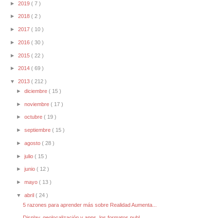
►
2019
( 7 )
►
2018
( 2 )
►
2017
( 10 )
►
2016
( 30 )
►
2015
( 22 )
►
2014
( 69 )
▼
2013
( 212 )
►
diciembre
( 15 )
►
noviembre
( 17 )
►
octubre
( 19 )
►
septiembre
( 15 )
►
agosto
( 28 )
►
julio
( 15 )
►
junio
( 12 )
►
mayo
( 13 )
▼
abril
( 24 )
5 razones para aprender más sobre Realidad Aumenta...
Display, geolocalización y apps, los formatos publ...