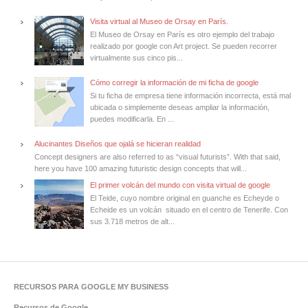
Visita virtual al Museo de Orsay en París.
El Museo de Orsay en París es otro ejemplo del trabajo
realizado por google con Art project. Se pueden recorrer
virtualmente sus cinco pis...
Cómo corregir la información de mi ficha de google
Si tu ficha de empresa tiene información incorrecta, está mal
ubicada o simplemente deseas ampliar la información,
puedes modificarla. En ...
Alucinantes Diseños que ojalá se hicieran realidad
Concept designers are also referred to as “visual futurists”. With that said,
here you have 100 amazing futuristic design concepts that will...
El primer volcán del mundo con visita virtual de google
El Teide, cuyo nombre original en guanche es Echeyde o
Echeide es un volcán situado en el centro de Tenerife. Con
sus 3.718 metros de alt...
RECURSOS PARA GOOGLE MY BUSINESS
Recursos de Google