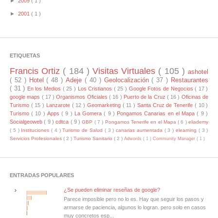
►
2009
( 1 )
►
2001
( 1 )
ETIQUETAS
Francis Ortiz
( 184 )
Visitas Virtuales
( 105 )
ashotel
( 52 )
Hotel
( 48 )
Adeje
( 40 )
Geolocalización
( 37 )
Restaurantes
( 31 )
En los Medios
( 25 )
Los Cristianos
( 25 )
Google Fotos de Negocios
( 17 )
google maps
( 17 )
Organismos Oficiales
( 16 )
Puerto de la Cruz
( 16 )
Oficinas de
Turismo
( 15 )
Lanzarote
( 12 )
Geomarketing
( 11 )
Santa Cruz de Tenerife
( 10 )
Turismo
( 10 )
Apps
( 9 )
La Gomera
( 9 )
Pongamos Canarias en el Mapa
( 9 )
Socialgeoweb
( 9 )
cdtca
( 9 )
GBP
( 7 )
Pongamos Tenerife en el Mapa
( 6 )
eliademy
( 5 )
Instituciones
( 4 )
Turismo de Salud
( 3 )
canarias aumentada
( 3 )
elearning
( 3 )
Servicios Profesionales
( 2 )
Turismo Sanitario
( 2 )
Adwords
( 1 )
Community Manager
( 1 )
ENTRADAS POPULARES
¿Se pueden eliminar reseñas de google?
Parece imposible pero no lo es. Hay que seguir los pasos y
armarse de paciencia, algunos lo logran. pero solo en casos
muy concretos esp...