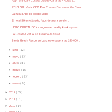
App Turistica y Cultural Guideo Canarias - Rutas e...
RE-BLOG: Vuzix CEO Paul Travers Discusses the Emer...
La nueva App de google Maps
El hotel Silken Atlántida, fotos de altura en el c...
LEGO DIGITAL BOX - augmented reality kiosk system
La Realidad Virtual en Turismo de Salud
Sands Beach Resort en Lanzarote supera las 150.000...
►
junio
( 12 )
►
mayo
( 13 )
►
abril
( 24 )
►
marzo
( 15 )
►
febrero
( 33 )
►
enero
( 6 )
►
2012
( 85 )
►
2011
( 51 )
►
2010
( 14 )