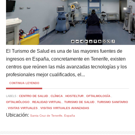
El Turismo de Salud es una de las mayores fuentes de
ingresos en España, concretamente en Tenerife, existen
centros que reúnen las más avanzadas tecnologías y los
profesionales mejor cualificados, el...
CONTINUA LEYENDO
CENTRO DE SALUD
CLÍNICA
HOSTELTUR
OFTALMOLOGÍA
LABELS :
,
,
,
,
OFTALMÓLOGO
REALIDAD VIRTUAL
TURISMO DE SALUD
TURISMO SANITARIO
,
,
,
VISITAS VIRTUALES
VISITAS VIRTUALES AVANZADAS
,
,
Ubicación:
Santa Cruz de Tenerife, España