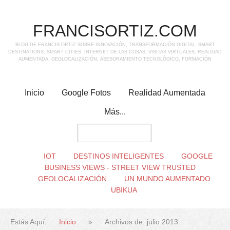
FRANCISORTIZ.COM
BLOG DE FRANCIS ORTIZ SOBRE INNOVACIÓN, TRANSFORMACIÓN DIGITAL, SMART
DESTINATIONS, SMART CITIES, INTERNET DE LAS COSAS, VISITAS VIRTUALES, REALIDAD
AUMENTADA, GEOLOCALIZACIÓN, ASESORAMIENTO TECNOLÓGICO, FORMACIÓN
Inicio
Google Fotos
Realidad Aumentada
Más...
IOT
DESTINOS INTELIGENTES
GOOGLE
BUSINESS VIEWS - STREET VIEW TRUSTED
GEOLOCALIZACIÓN
UN MUNDO AUMENTADO
UBIKUA
Estás Aquí:
Inicio
»
Archivos de: julio 2013