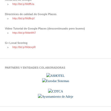
http://bit.ly/WdffUa
Directrices de calidad de Google Places
http://bit.ly/WdfkqV
Video Tutorial de Google Places (descontinuado pero bueno)
http://bit.ly/WdeM47
G+ Local Scoring
http://bit.ly/WdexpR
PARTNERS Y ENTIDADES COLABORADORAS