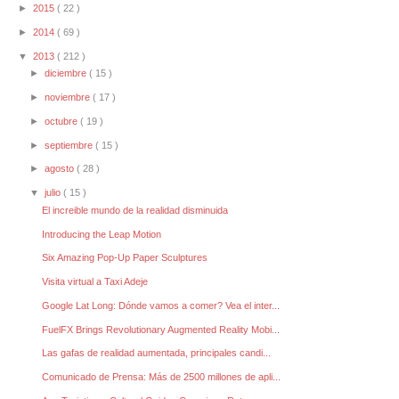
►
2015
( 22 )
►
2014
( 69 )
▼
2013
( 212 )
►
diciembre
( 15 )
►
noviembre
( 17 )
►
octubre
( 19 )
►
septiembre
( 15 )
►
agosto
( 28 )
▼
julio
( 15 )
El increible mundo de la realidad disminuida
Introducing the Leap Motion
Six Amazing Pop-Up Paper Sculptures
Visita virtual a Taxi Adeje
Google Lat Long: Dónde vamos a comer? Vea el inter...
FuelFX Brings Revolutionary Augmented Reality Mobi...
Las gafas de realidad aumentada, principales candi...
Comunicado de Prensa: Más de 2500 millones de apli...