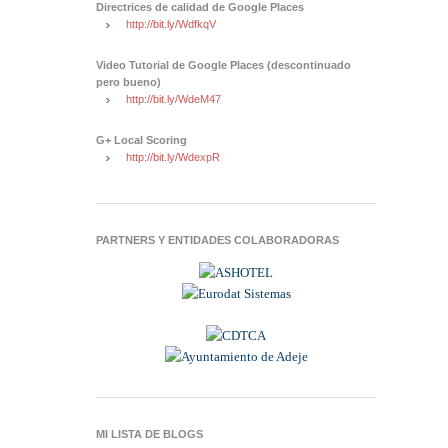
Directrices de calidad de Google Places
http://bit.ly/WdfkqV
Video Tutorial de Google Places (descontinuado
pero bueno)
http://bit.ly/WdeM47
G+ Local Scoring
http://bit.ly/WdexpR
PARTNERS Y ENTIDADES COLABORADORAS
MI LISTA DE BLOGS