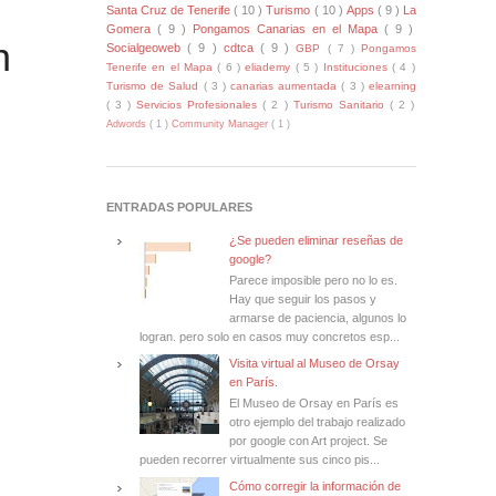
Santa Cruz de Tenerife
( 10 )
Turismo
( 10 )
Apps
( 9 )
La
Gomera
( 9 )
Pongamos Canarias en el Mapa
( 9 )
n
Socialgeoweb
( 9 )
cdtca
( 9 )
GBP
( 7 )
Pongamos
Tenerife en el Mapa
( 6 )
eliademy
( 5 )
Instituciones
( 4 )
Turismo de Salud
( 3 )
canarias aumentada
( 3 )
elearning
( 3 )
Servicios Profesionales
( 2 )
Turismo Sanitario
( 2 )
Adwords
( 1 )
Community Manager
( 1 )
ENTRADAS POPULARES
¿Se pueden eliminar reseñas de
google?
Parece imposible pero no lo es.
Hay que seguir los pasos y
armarse de paciencia, algunos lo
logran. pero solo en casos muy concretos esp...
Visita virtual al Museo de Orsay
en París.
El Museo de Orsay en París es
otro ejemplo del trabajo realizado
por google con Art project. Se
pueden recorrer virtualmente sus cinco pis...
Cómo corregir la información de