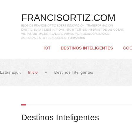
FRANCISORTIZ.COM
BLOG DE FRANCIS ORTIZ SOBRE INNOVACIÓN, TRANSFORMACIÓN
DIGITAL, SMART DESTINATIONS, SMART CITIES, INTERNET DE LAS COSAS,
VISITAS VIRTUALES, REALIDAD AUMENTADA, GEOLOCALIZACIÓN,
ASESORAMIENTO TECNOLÓGICO, FORMACIÓN
IOT
DESTINOS INTELIGENTES
GOO
Estás aquí:
Inicio
»
Destinos Inteligentes
Destinos Inteligentes