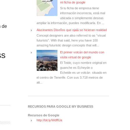
mi ficha de google
Si tu ficha de empresa tiene
información incorrecta, está mal
ubicada o simplemente deseas
ampliar la información, puedes modificarla. En ...
n de
Alucinantes Diseños que ojalá se hicieran realidad
Concept designers are also referred to as “visual
futurists”. With that said, here you have 100
amazing futuristic design concepts that will...
ss
El primer volcán del mundo con
visita virtual de google
El Teide, cuyo nombre original en
guanche es Echeyde o
Echeide es un volcán situado en
el centro de Tenerife. Con sus 3.718 metros de
alt...
RECURSOS PARA GOOGLE MY BUSINESS
Recursos de Google
http://bit.ly/WdffUa