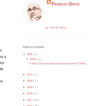
Francis Ortiz
Ver Todo Mi Perfil
PUBLICACIONES
l
▼
2024
( 1 )
os a
▼
enero
( 1 )
 no
Francis Ortiz presenta su nuevo proyecto "Diario ...
de
►
2021
( 1 )
en
►
2020
( 1 )
►
2019
( 7 )
►
2018
( 2 )
►
2017
( 10 )