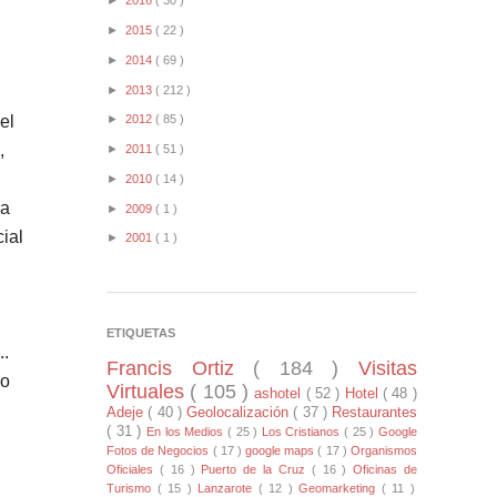
►
2016
( 30 )
►
2015
( 22 )
►
2014
( 69 )
►
2013
( 212 )
el
►
2012
( 85 )
,
►
2011
( 51 )
►
2010
( 14 )
 a
►
2009
( 1 )
ial
►
2001
( 1 )
ETIQUETAS
..
Francis Ortiz
( 184 )
Visitas
lo
Virtuales
( 105 )
ashotel
( 52 )
Hotel
( 48 )
Adeje
( 40 )
Geolocalización
( 37 )
Restaurantes
( 31 )
En los Medios
( 25 )
Los Cristianos
( 25 )
Google
Fotos de Negocios
( 17 )
google maps
( 17 )
Organismos
Oficiales
( 16 )
Puerto de la Cruz
( 16 )
Oficinas de
Turismo
( 15 )
Lanzarote
( 12 )
Geomarketing
( 11 )