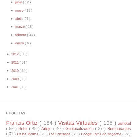
►
junio
( 12 )
►
mayo
( 13 )
►
abril
( 24 )
►
marzo
( 15 )
►
febrero
( 33 )
►
enero
( 6 )
►
2012
( 85 )
►
2011
( 51 )
►
2010
( 14 )
►
2009
( 1 )
►
2001
( 1 )
ETIQUETAS
Francis Ortiz
( 184 )
Visitas Virtuales
( 105 )
ashotel
( 52 )
Hotel
( 48 )
Adeje
( 40 )
Geolocalización
( 37 )
Restaurantes
( 31 )
En los Medios
( 25 )
Los Cristianos
( 25 )
Google Fotos de Negocios
( 17 )