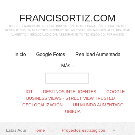
FRANCISORTIZ.COM
BLOG DE FRANCIS ORTIZ SOBRE INNOVACIÓN, TRANSFORMACIÓN DIGITAL, SMART
DESTINATIONS, SMART CITIES, INTERNET DE LAS COSAS, VISITAS VIRTUALES, REALIDAD
AUMENTADA, GEOLOCALIZACIÓN, ASESORAMIENTO TECNOLÓGICO, FORMACIÓN
Inicio
Google Fotos
Realidad Aumentada
Más...
IOT
DESTINOS INTELIGENTES
GOOGLE
BUSINESS VIEWS - STREET VIEW TRUSTED
GEOLOCALIZACIÓN
UN MUNDO AUMENTADO
UBIKUA
Estás Aquí
Home
»
Proyectos estratégicos
»