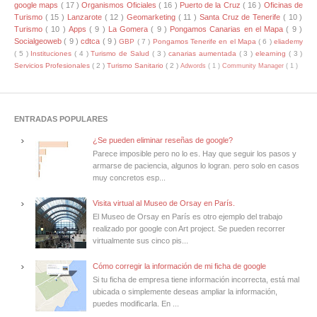
google maps
( 17 )
Organismos Oficiales
( 16 )
Puerto de la Cruz
( 16 )
Oficinas de
Turismo
( 15 )
Lanzarote
( 12 )
Geomarketing
( 11 )
Santa Cruz de Tenerife
( 10 )
Turismo
( 10 )
Apps
( 9 )
La Gomera
( 9 )
Pongamos Canarias en el Mapa
( 9 )
Socialgeoweb
( 9 )
cdtca
( 9 )
GBP
( 7 )
Pongamos Tenerife en el Mapa
( 6 )
eliademy
( 5 )
Instituciones
( 4 )
Turismo de Salud
( 3 )
canarias aumentada
( 3 )
elearning
( 3 )
Servicios Profesionales
( 2 )
Turismo Sanitario
( 2 )
Adwords
( 1 )
Community Manager
( 1 )
ENTRADAS POPULARES
¿Se pueden eliminar reseñas de google?
Parece imposible pero no lo es. Hay que seguir los pasos y
armarse de paciencia, algunos lo logran. pero solo en casos
muy concretos esp...
Visita virtual al Museo de Orsay en París.
El Museo de Orsay en París es otro ejemplo del trabajo
realizado por google con Art project. Se pueden recorrer
virtualmente sus cinco pis...
Cómo corregir la información de mi ficha de google
Si tu ficha de empresa tiene información incorrecta, está mal
ubicada o simplemente deseas ampliar la información,
puedes modificarla. En ...