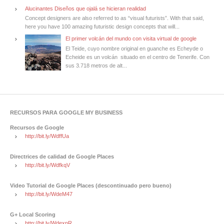
Alucinantes Diseños que ojalá se hicieran realidad
Concept designers are also referred to as “visual futurists”. With that said,
here you have 100 amazing futuristic design concepts that will...
El primer volcán del mundo con visita virtual de google
El Teide, cuyo nombre original en guanche es Echeyde o
Echeide es un volcán situado en el centro de Tenerife. Con
sus 3.718 metros de alt...
RECURSOS PARA GOOGLE MY BUSINESS
Recursos de Google
http://bit.ly/WdffUa
Directrices de calidad de Google Places
http://bit.ly/WdfkqV
Video Tutorial de Google Places (descontinuado pero bueno)
http://bit.ly/WdeM47
G+ Local Scoring
http://bit.ly/WdexpR