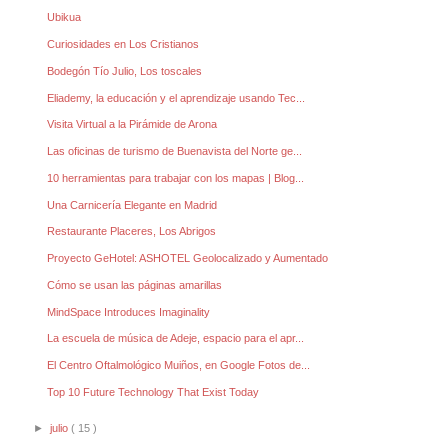
Ubikua
Curiosidades en Los Cristianos
Bodegón Tío Julio, Los toscales
Eliademy, la educación y el aprendizaje usando Tec...
Visita Virtual a la Pirámide de Arona
Las oficinas de turismo de Buenavista del Norte ge...
10 herramientas para trabajar con los mapas | Blog...
Una Carnicería Elegante en Madrid
Restaurante Placeres, Los Abrigos
Proyecto GeHotel: ASHOTEL Geolocalizado y Aumentado
Cómo se usan las páginas amarillas
MindSpace Introduces Imaginality
La escuela de música de Adeje, espacio para el apr...
El Centro Oftalmológico Muiños, en Google Fotos de...
Top 10 Future Technology That Exist Today
►
julio
( 15 )