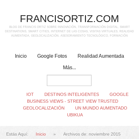
FRANCISORTIZ.COM
BLOG DE FRANCIS ORTIZ SOBRE INNOVACIÓN, TRANSFORMACIÓN DIGITAL, SMART
DESTINATIONS, SMART CITIES, INTERNET DE LAS COSAS, VISITAS VIRTUALES, REALIDAD
AUMENTADA, GEOLOCALIZACIÓN, ASESORAMIENTO TECNOLÓGICO, FORMACIÓN
Inicio
Google Fotos
Realidad Aumentada
Más...
IOT
DESTINOS INTELIGENTES
GOOGLE
BUSINESS VIEWS - STREET VIEW TRUSTED
GEOLOCALIZACIÓN
UN MUNDO AUMENTADO
UBIKUA
Estás Aquí:
Inicio
»
Archivos de: noviembre 2015