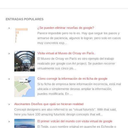
ENTRADAS POPULARES
¿Se pueden eliminar reseñas de google?
Parece imposible pero no lo es. Hay que seguir los pasos y
armarse de paciencia, algunos lo logran. pero solo en casos
muy concretos esp...
Visita virtual al Museo de Orsay en París.
El Museo de Orsay en París es otro ejemplo del trabajo
realizado por google con Art project. Se pueden recorrer
virtualmente sus cinco pis...
Cómo corregir la información de mi ficha de google
Si tu ficha de empresa tiene información incorrecta, está mal
ubicada o simplemente deseas ampliar la información,
puedes modificarla. En ...
Alucinantes Diseños que ojalá se hicieran realidad
Concept designers are also referred to as “visual futurists”. With that said,
here you have 100 amazing futuristic design concepts that will...
El primer volcán del mundo con visita virtual de google
El Teide, cuyo nombre original en guanche es Echeyde o