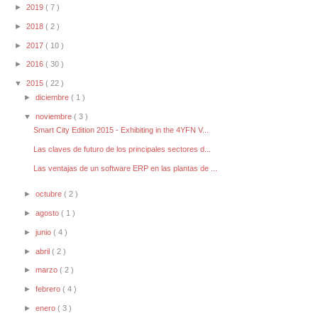
►
2019
( 7 )
►
2018
( 2 )
►
2017
( 10 )
►
2016
( 30 )
▼
2015
( 22 )
►
diciembre
( 1 )
▼
noviembre
( 3 )
Smart City Edition 2015 - Exhibiting in the 4YFN V...
Las claves de futuro de los principales sectores d...
Las ventajas de un software ERP en las plantas de ...
►
octubre
( 2 )
►
agosto
( 1 )
►
junio
( 4 )
►
abril
( 2 )
►
marzo
( 2 )
►
febrero
( 4 )
►
enero
( 3 )