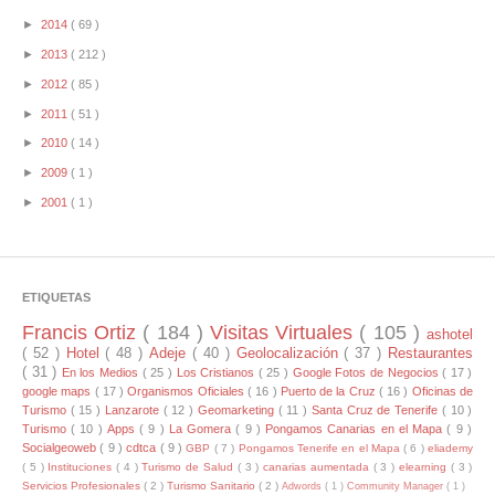
►
2014
( 69 )
►
2013
( 212 )
►
2012
( 85 )
►
2011
( 51 )
►
2010
( 14 )
►
2009
( 1 )
►
2001
( 1 )
ETIQUETAS
Francis Ortiz
( 184 )
Visitas Virtuales
( 105 )
ashotel
( 52 )
Hotel
( 48 )
Adeje
( 40 )
Geolocalización
( 37 )
Restaurantes
( 31 )
En los Medios
( 25 )
Los Cristianos
( 25 )
Google Fotos de Negocios
( 17 )
google maps
( 17 )
Organismos Oficiales
( 16 )
Puerto de la Cruz
( 16 )
Oficinas de
Turismo
( 15 )
Lanzarote
( 12 )
Geomarketing
( 11 )
Santa Cruz de Tenerife
( 10 )
Turismo
( 10 )
Apps
( 9 )
La Gomera
( 9 )
Pongamos Canarias en el Mapa
( 9 )
Socialgeoweb
( 9 )
cdtca
( 9 )
GBP
( 7 )
Pongamos Tenerife en el Mapa
( 6 )
eliademy
( 5 )
Instituciones
( 4 )
Turismo de Salud
( 3 )
canarias aumentada
( 3 )
elearning
( 3 )
Servicios Profesionales
( 2 )
Turismo Sanitario
( 2 )
Adwords
( 1 )
Community Manager
( 1 )