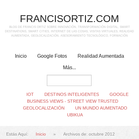
FRANCISORTIZ.COM
BLOG DE FRANCIS ORTIZ SOBRE INNOVACIÓN, TRANSFORMACIÓN DIGITAL, SMART
DESTINATIONS, SMART CITIES, INTERNET DE LAS COSAS, VISITAS VIRTUALES, REALIDAD
AUMENTADA, GEOLOCALIZACIÓN, ASESORAMIENTO TECNOLÓGICO, FORMACIÓN
Inicio
Google Fotos
Realidad Aumentada
Más...
IOT
DESTINOS INTELIGENTES
GOOGLE
BUSINESS VIEWS - STREET VIEW TRUSTED
GEOLOCALIZACIÓN
UN MUNDO AUMENTADO
UBIKUA
Estás Aquí:
Inicio
»
Archivos de: octubre 2012