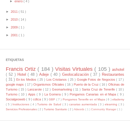
►
enero
( 4 )
►
2011
( 51 )
►
2010
( 14 )
►
2009
( 1 )
►
2001
( 1 )
ETIQUETAS
Francis Ortiz
( 184 )
Visitas Virtuales
( 105 )
ashotel
( 52 )
Hotel
( 48 )
Adeje
( 40 )
Geolocalización
( 37 )
Restaurantes
( 31 )
En los Medios
( 25 )
Los Cristianos
( 25 )
Google Fotos de Negocios
( 17 )
google maps
( 17 )
Organismos Oficiales
( 16 )
Puerto de la Cruz
( 16 )
Oficinas de
Turismo
( 15 )
Lanzarote
( 12 )
Geomarketing
( 11 )
Santa Cruz de Tenerife
( 10 )
Turismo
( 10 )
Apps
( 9 )
La Gomera
( 9 )
Pongamos Canarias en el Mapa
( 9 )
Socialgeoweb
( 9 )
cdtca
( 9 )
GBP
( 7 )
Pongamos Tenerife en el Mapa
( 6 )
eliademy
( 5 )
Instituciones
( 4 )
Turismo de Salud
( 3 )
canarias aumentada
( 3 )
elearning
( 3 )
Servicios Profesionales
( 2 )
Turismo Sanitario
( 2 )
Adwords
( 1 )
Community Manager
( 1 )