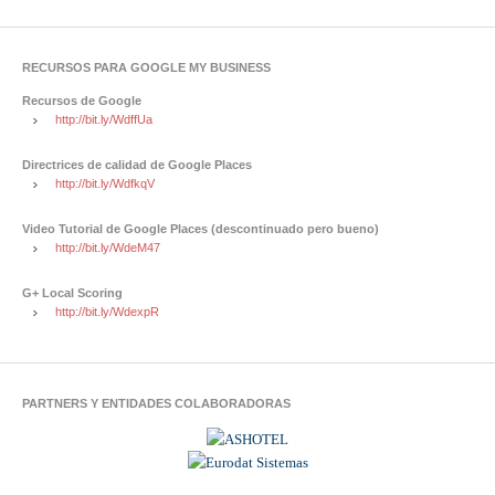
RECURSOS PARA GOOGLE MY BUSINESS
Recursos de Google
http://bit.ly/WdffUa
Directrices de calidad de Google Places
http://bit.ly/WdfkqV
Video Tutorial de Google Places (descontinuado pero bueno)
http://bit.ly/WdeM47
G+ Local Scoring
http://bit.ly/WdexpR
PARTNERS Y ENTIDADES COLABORADORAS