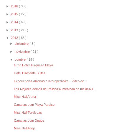
►
2016
( 30 )
►
2015
( 22 )
►
2014
( 69 )
►
2013
( 212 )
▼
2012
( 85 )
►
diciembre
( 3 )
►
noviembre
( 21 )
▼
octubre
( 18 )
Gran Hotel Turquesa Playa
Hotel Diamante Suites
Experiencias abiertas e interoperables - Video de ...
Las Mejores demos de Relidad Aumentada en InsideAR...
Miss Nail Arona
Canarias com Playa Paraiso
Miss Nail Torviscas
Canarias com Duque
Miss Nail Adeje