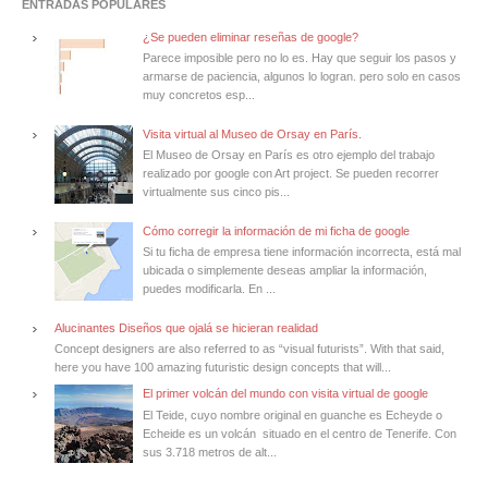
ENTRADAS POPULARES
¿Se pueden eliminar reseñas de google?
Parece imposible pero no lo es. Hay que seguir los pasos y
armarse de paciencia, algunos lo logran. pero solo en casos
muy concretos esp...
Visita virtual al Museo de Orsay en París.
El Museo de Orsay en París es otro ejemplo del trabajo
realizado por google con Art project. Se pueden recorrer
virtualmente sus cinco pis...
Cómo corregir la información de mi ficha de google
Si tu ficha de empresa tiene información incorrecta, está mal
ubicada o simplemente deseas ampliar la información,
puedes modificarla. En ...
Alucinantes Diseños que ojalá se hicieran realidad
Concept designers are also referred to as “visual futurists”. With that said,
here you have 100 amazing futuristic design concepts that will...
El primer volcán del mundo con visita virtual de google
El Teide, cuyo nombre original en guanche es Echeyde o
Echeide es un volcán situado en el centro de Tenerife. Con
sus 3.718 metros de alt...