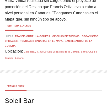
Visita Virtual realizada sin cargo dentro el proyecto de
pomoción del Destino que Francis Ortiz lleva a cabo a
nivel personal en Canarias, "Pongamos Canarias en el
Mapa"que, sin ningún tipo de apoyo,...
CONTINUA LEYENDO
FRANCIS ORTIZ
LA GOMERA
OFICINAS DE TURISMO
ORGANISMOS
LABELS :
,
,
,
OFICIALES
PONGAMOS CANARIAS EN EL MAPA
SAN SEBASTIÁN DE LA
,
,
GOMERA
Ubicación:
Calle Real, 4, 38800 San Sebastián de la Gomera, Santa Cruz de
Tenerife, España
FRANCIS ORTIZ
Soleil Bar