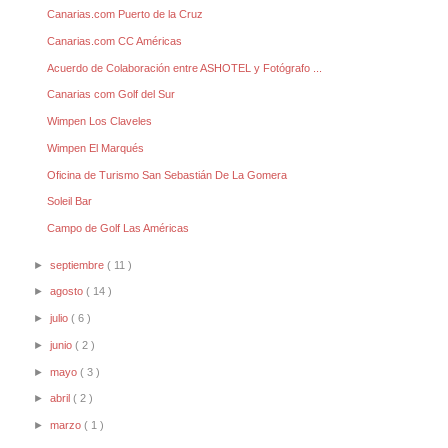
Canarias.com Puerto de la Cruz
Canarias.com CC Américas
Acuerdo de Colaboración entre ASHOTEL y Fotógrafo ...
Canarias com Golf del Sur
Wimpen Los Claveles
Wimpen El Marqués
Oficina de Turismo San Sebastián De La Gomera
Soleil Bar
Campo de Golf Las Américas
►
septiembre
( 11 )
►
agosto
( 14 )
►
julio
( 6 )
►
junio
( 2 )
►
mayo
( 3 )
►
abril
( 2 )
►
marzo
( 1 )