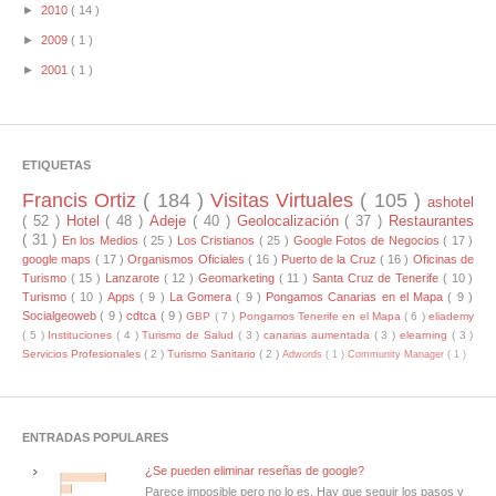
►
2010
( 14 )
►
2009
( 1 )
►
2001
( 1 )
ETIQUETAS
Francis Ortiz
( 184 )
Visitas Virtuales
( 105 )
ashotel
( 52 )
Hotel
( 48 )
Adeje
( 40 )
Geolocalización
( 37 )
Restaurantes
( 31 )
En los Medios
( 25 )
Los Cristianos
( 25 )
Google Fotos de Negocios
( 17 )
google maps
( 17 )
Organismos Oficiales
( 16 )
Puerto de la Cruz
( 16 )
Oficinas de
Turismo
( 15 )
Lanzarote
( 12 )
Geomarketing
( 11 )
Santa Cruz de Tenerife
( 10 )
Turismo
( 10 )
Apps
( 9 )
La Gomera
( 9 )
Pongamos Canarias en el Mapa
( 9 )
Socialgeoweb
( 9 )
cdtca
( 9 )
GBP
( 7 )
Pongamos Tenerife en el Mapa
( 6 )
eliademy
( 5 )
Instituciones
( 4 )
Turismo de Salud
( 3 )
canarias aumentada
( 3 )
elearning
( 3 )
Servicios Profesionales
( 2 )
Turismo Sanitario
( 2 )
Adwords
( 1 )
Community Manager
( 1 )
ENTRADAS POPULARES
¿Se pueden eliminar reseñas de google?
Parece imposible pero no lo es. Hay que seguir los pasos y