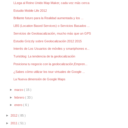
LLega al Reino Unido Map Maker, cada vez más cerca
Estudio Mobile Life 2012
Brillante futuro para la Realidad aumentada y los ...
LBS (Location Based Services) o Servicios Basados ...
Servicios de Geoloacalización, mucho más que un GPS
Estudio Grizzly sobre Geolocalización 2012 2015
Interés de Los Usuarios de móviles y smartphones e...
Turisblog: La tendencia de la geolocalización
Posiciona tu negocio con la geolocalización,Empren...
¿Sabes cómo utilizar los tour virtuales de Google ...
La Nueva dimensión de Google Maps
►
marzo
( 15 )
►
febrero
( 33 )
►
enero
( 6 )
►
2012
( 85 )
►
2011
( 51 )