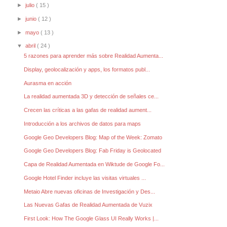
►
julio
( 15 )
►
junio
( 12 )
►
mayo
( 13 )
▼
abril
( 24 )
5 razones para aprender más sobre Realidad Aumenta...
Display, geolocalización y apps, los formatos publ...
Aurasma en acción
La realidad aumentada 3D y detección de señales ce...
Crecen las críticas a las gafas de realidad aument...
Introducción a los archivos de datos para maps
Google Geo Developers Blog: Map of the Week: Zomato
Google Geo Developers Blog: Fab Friday is Geolocated
Capa de Realidad Aumentada en Wiktude de Google Fo...
Google Hotel Finder incluye las visitas virtuales ...
Metaio Abre nuevas oficinas de Investigación y Des...
Las Nuevas Gafas de Realidad Aumentada de Vuzix
First Look: How The Google Glass UI Really Works |...