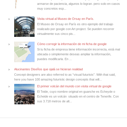
armarse de paciencia, algunos lo logran. pero solo en casos
muy concretos esp...
Visita virtual al Museo de Orsay en París.
El Museo de Orsay en París es otro ejemplo del trabajo
realizado por google con Art project. Se pueden recorrer
virtualmente sus cinco pis...
Cómo corregir la información de mi ficha de google
Si tu ficha de empresa tiene información incorrecta, está mal
ubicada o simplemente deseas ampliar la información,
puedes modificarla. En ...
Alucinantes Diseños que ojalá se hicieran realidad
Concept designers are also referred to as “visual futurists”. With that said,
here you have 100 amazing futuristic design concepts that will...
El primer volcán del mundo con visita virtual de google
El Teide, cuyo nombre original en guanche es Echeyde o
Echeide es un volcán situado en el centro de Tenerife. Con
sus 3.718 metros de alt...