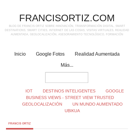
FRANCISORTIZ.COM
BLOG DE FRANCIS ORTIZ SOBRE INNOVACIÓN, TRANSFORMACIÓN DIGITAL, SMART
DESTINATIONS, SMART CITIES, INTERNET DE LAS COSAS, VISITAS VIRTUALES, REALIDAD
AUMENTADA, GEOLOCALIZACIÓN, ASESORAMIENTO TECNOLÓGICO, FORMACIÓN
Inicio
Google Fotos
Realidad Aumentada
Más...
IOT
DESTINOS INTELIGENTES
GOOGLE
BUSINESS VIEWS - STREET VIEW TRUSTED
GEOLOCALIZACIÓN
UN MUNDO AUMENTADO
UBIKUA
FRANCIS ORTIZ