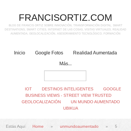
FRANCISORTIZ.COM
BLOG DE FRANCIS ORTIZ SOBRE INNOVACIÓN, TRANSFORMACIÓN DIGITAL, SMART
DESTINATIONS, SMART CITIES, INTERNET DE LAS COSAS, VISITAS VIRTUALES, REALIDAD
AUMENTADA, GEOLOCALIZACIÓN, ASESORAMIENTO TECNOLÓGICO, FORMACIÓN
Inicio
Google Fotos
Realidad Aumentada
Más...
IOT
DESTINOS INTELIGENTES
GOOGLE
BUSINESS VIEWS - STREET VIEW TRUSTED
GEOLOCALIZACIÓN
UN MUNDO AUMENTADO
UBIKUA
Estás Aquí
Home
»
unmundoaumentado
»
5