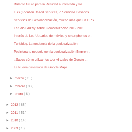
Brillante futuro para la Realidad aumentada y los ...
LBS (Location Based Services) o Servicios Basados ...
Servicios de Geoloacalización, mucho más que un GPS
Estudio Grizzly sobre Geolocalización 2012 2015
Interés de Los Usuarios de móviles y smartphones e...
Turisblog: La tendencia de la geolocalización
Posiciona tu negocio con la geolocalización,Empren...
¿Sabes cómo utilizar los tour virtuales de Google ...
La Nueva dimensión de Google Maps
►
marzo
( 15 )
►
febrero
( 33 )
►
enero
( 6 )
►
2012
( 85 )
►
2011
( 51 )
►
2010
( 14 )
►
2009
( 1 )