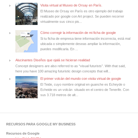
Visita virtual al Museo de Orsay en París.
El Museo de Orsay en París es otro ejemplo del trabajo
realizado por google con Art project. Se pueden recorrer
virtualmente sus cinco pis...
Cómo corregir la información de mi ficha de google
Si tu ficha de empresa tiene información incorrecta, está mal
ubicada o simplemente deseas ampliar la información,
puedes modificarla. En ...
Alucinantes Diseños que ojalá se hicieran realidad
Concept designers are also referred to as “visual futurists”. With that said,
here you have 100 amazing futuristic design concepts that will...
El primer volcán del mundo con visita virtual de google
El Teide, cuyo nombre original en guanche es Echeyde o
Echeide es un volcán situado en el centro de Tenerife. Con
sus 3.718 metros de alt...
RECURSOS PARA GOOGLE MY BUSINESS
Recursos de Google