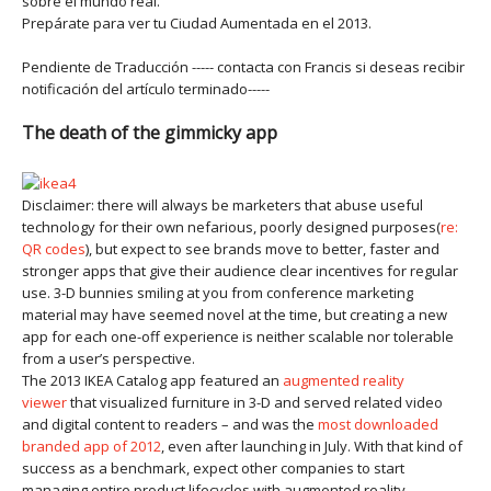
sobre el mundo real.
Prepárate para ver tu Ciudad Aumentada en el 2013.
Pendiente de Traducción ----- contacta con Francis si deseas recibir
notificación del artículo terminado-----
The death of the gimmicky app
Disclaimer: there will always be marketers that abuse useful
technology for their own nefarious, poorly designed purposes(
re:
QR codes
), but expect to see brands move to better, faster and
stronger apps that give their audience clear incentives for regular
use. 3-D bunnies smiling at you from conference marketing
material may have seemed novel at the time, but creating a new
app for each one-off experience is neither scalable nor tolerable
from a user’s perspective.
The 2013 IKEA Catalog app featured an
augmented reality
viewer
that visualized furniture in 3-D and served related video
and digital content to readers – and was the
most downloaded
branded app of 2012
, even after launching in July. With that kind of
success as a benchmark, expect other companies to start
managing entire product lifecycles with augmented reality