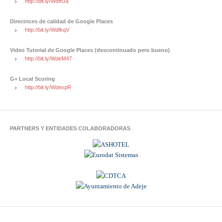
http://bit.ly/WdffUa
Directrices de calidad de Google Places
http://bit.ly/WdfkqV
Video Tutorial de Google Places (descontinuado pero bueno)
http://bit.ly/WdeM47
G+ Local Scoring
http://bit.ly/WdexpR
PARTNERS Y ENTIDADES COLABORADORAS