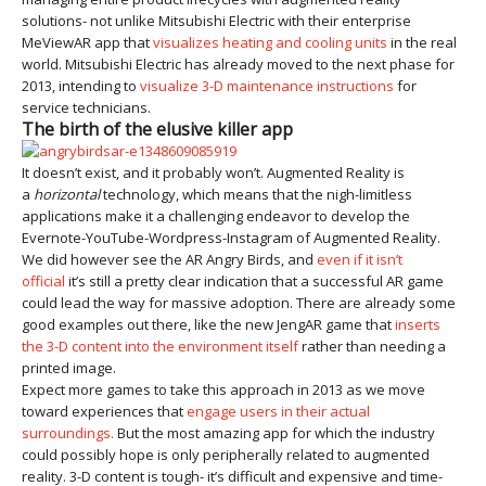
solutions- not unlike Mitsubishi Electric with their enterprise
MeViewAR app that
visualizes heating and cooling units
in the real
world. Mitsubishi Electric has already moved to the next phase for
2013, intending to
visualize 3-D maintenance instructions
for
service technicians.
The birth of the elusive killer app
It doesn’t exist, and it probably won’t. Augmented Reality is
a
horizontal
technology, which means that the nigh-limitless
applications make it a challenging endeavor to develop the
Evernote-YouTube-Wordpress-Instagram of Augmented Reality.
We did however see the AR Angry Birds, and
even if it isn’t
official
it’s still a pretty clear indication that a successful AR game
could lead the way for massive adoption. There are already some
good examples out there, like the new JengAR game that
inserts
the 3-D content into the environment itself
rather than needing a
printed image.
Expect more games to take this approach in 2013 as we move
toward experiences that
engage users in their actual
surroundings.
But the most amazing app for which the industry
could possibly hope is only peripherally related to augmented
reality. 3-D content is tough- it’s difficult and expensive and time-