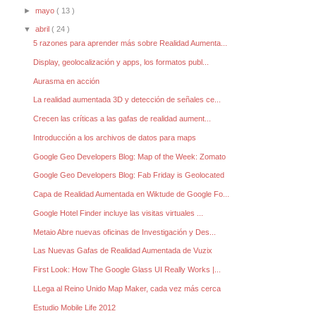
►
mayo
( 13 )
▼
abril
( 24 )
5 razones para aprender más sobre Realidad Aumenta...
Display, geolocalización y apps, los formatos publ...
Aurasma en acción
La realidad aumentada 3D y detección de señales ce...
Crecen las críticas a las gafas de realidad aument...
Introducción a los archivos de datos para maps
Google Geo Developers Blog: Map of the Week: Zomato
Google Geo Developers Blog: Fab Friday is Geolocated
Capa de Realidad Aumentada en Wiktude de Google Fo...
Google Hotel Finder incluye las visitas virtuales ...
Metaio Abre nuevas oficinas de Investigación y Des...
Las Nuevas Gafas de Realidad Aumentada de Vuzix
First Look: How The Google Glass UI Really Works |...
LLega al Reino Unido Map Maker, cada vez más cerca
Estudio Mobile Life 2012