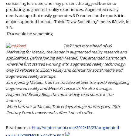
consuming to create, and may present the biggest barrier to
producing augmented reality experiences. Augmented reality
needs an app that easily generates 3-D content and exports it in
major supported formats. Think “Draw Something” meets iMovie, in
3-D.
That
would be something.
Trak Lord is the head of US
Marketing for Metaio, the leader in augmented reality research and
applications. Before joining with Metaio, Trak attended Dartmouth,
where he first started working with augmented reality technology,
only to relocate to Silicon Valley and consult for social media and
augmented reality startups.
Since joining Metaio, Trak has traveled all over the world evangelizing
augmented reality and Metaio’s research. He also manages
Augmented Reality Blog, the most widely read source in the
industry.
When he’s not at Metaio, Trak enjoys vintage motorcycles, 19th
Century French novels and coffee. Lots of coffee.
Read more at
http://venturebeat.com/2012/12/23/augmented-
reality/#Y060l40UfaaVp2VA.99
5