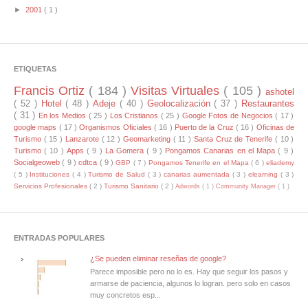
►
2001
( 1 )
ETIQUETAS
Francis Ortiz
( 184 )
Visitas Virtuales
( 105 )
ashotel
( 52 )
Hotel
( 48 )
Adeje
( 40 )
Geolocalización
( 37 )
Restaurantes
( 31 )
En los Medios
( 25 )
Los Cristianos
( 25 )
Google Fotos de Negocios
( 17 )
google maps
( 17 )
Organismos Oficiales
( 16 )
Puerto de la Cruz
( 16 )
Oficinas de
Turismo
( 15 )
Lanzarote
( 12 )
Geomarketing
( 11 )
Santa Cruz de Tenerife
( 10 )
Turismo
( 10 )
Apps
( 9 )
La Gomera
( 9 )
Pongamos Canarias en el Mapa
( 9 )
Socialgeoweb
( 9 )
cdtca
( 9 )
GBP
( 7 )
Pongamos Tenerife en el Mapa
( 6 )
eliademy
( 5 )
Instituciones
( 4 )
Turismo de Salud
( 3 )
canarias aumentada
( 3 )
elearning
( 3 )
Servicios Profesionales
( 2 )
Turismo Sanitario
( 2 )
Adwords
( 1 )
Community Manager
( 1 )
ENTRADAS POPULARES
¿Se pueden eliminar reseñas de google?
Parece imposible pero no lo es. Hay que seguir los pasos y
armarse de paciencia, algunos lo logran. pero solo en casos
muy concretos esp...