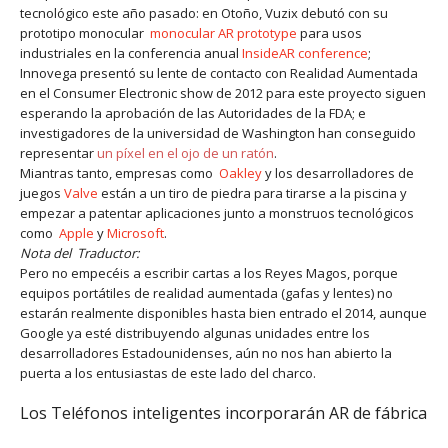
tecnológico este año pasado: en Otoño, Vuzix debutó con su
prototipo monocular
monocular AR prototype
para usos
industriales en la conferencia anual
InsideAR conference
;
Innovega presentó su lente de contacto con Realidad Aumentada
en el Consumer Electronic show de 2012 para este proyecto siguen
esperando la aprobación de las Autoridades de la FDA; e
investigadores de la universidad de Washington han conseguido
representar
un píxel en el ojo de un ratón
.
Miantras tanto, empresas como
Oakley
y los desarrolladores de
juegos
Valve
están a un tiro de piedra para tirarse a la piscina y
empezar a patentar aplicaciones junto a monstruos tecnológicos
como
Apple
y
Microsoft
.
Nota del Traductor:
Pero no empecéis a escribir cartas a los Reyes Magos, porque
equipos portátiles de realidad aumentada (gafas y lentes) no
estarán realmente disponibles hasta bien entrado el 2014, aunque
Google ya esté distribuyendo algunas unidades entre los
desarrolladores Estadounidenses, aún no nos han abierto la
puerta a los entusiastas de este lado del charco.
Los Teléfonos inteligentes incorporarán AR de fábrica