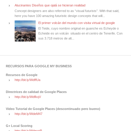
Alucinantes Diseños que ojalá se hicieran realidad
Concept designers are also referred to as “visual futurists”. With that said,
here you have 100 amazing futuristic design concepts that will...
El primer volcán del mundo con visita virtual de google
El Teide, cuyo nombre original en guanche es Echeyde o
Echeide es un volcán situado en el centro de Tenerife. Con
sus 3.718 metros de alt...
RECURSOS PARA GOOGLE MY BUSINESS
Recursos de Google
http://bit.ly/WdffUa
Directrices de calidad de Google Places
http://bit.ly/WdfkqV
Video Tutorial de Google Places (descontinuado pero bueno)
http://bit.ly/WdeM47
G+ Local Scoring
http://bit.ly/WdexpR