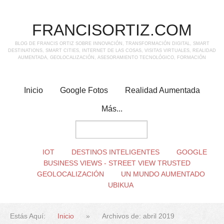
FRANCISORTIZ.COM
BLOG DE FRANCIS ORTIZ SOBRE INNOVACIÓN, TRANSFORMACIÓN DIGITAL, SMART
DESTINATIONS, SMART CITIES, INTERNET DE LAS COSAS, VISITAS VIRTUALES, REALIDAD
AUMENTADA, GEOLOCALIZACIÓN, ASESORAMIENTO TECNOLÓGICO, FORMACIÓN
Inicio
Google Fotos
Realidad Aumentada
Más...
IOT
DESTINOS INTELIGENTES
GOOGLE
BUSINESS VIEWS - STREET VIEW TRUSTED
GEOLOCALIZACIÓN
UN MUNDO AUMENTADO
UBIKUA
Estás Aquí:
Inicio
»
Archivos de: abril 2019