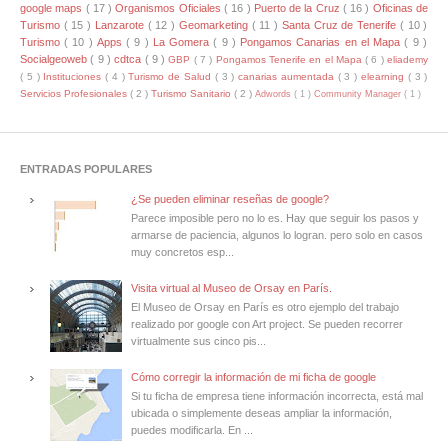
google maps
( 17 )
Organismos Oficiales
( 16 )
Puerto de la Cruz
( 16 )
Oficinas de
Turismo
( 15 )
Lanzarote
( 12 )
Geomarketing
( 11 )
Santa Cruz de Tenerife
( 10 )
Turismo
( 10 )
Apps
( 9 )
La Gomera
( 9 )
Pongamos Canarias en el Mapa
( 9 )
Socialgeoweb
( 9 )
cdtca
( 9 )
GBP
( 7 )
Pongamos Tenerife en el Mapa
( 6 )
eliademy
( 5 )
Instituciones
( 4 )
Turismo de Salud
( 3 )
canarias aumentada
( 3 )
elearning
( 3 )
Servicios Profesionales
( 2 )
Turismo Sanitario
( 2 )
Adwords
( 1 )
Community Manager
( 1 )
ENTRADAS POPULARES
¿Se pueden eliminar reseñas de google?
Parece imposible pero no lo es. Hay que seguir los pasos y
armarse de paciencia, algunos lo logran. pero solo en casos
muy concretos esp...
Visita virtual al Museo de Orsay en París.
El Museo de Orsay en París es otro ejemplo del trabajo
realizado por google con Art project. Se pueden recorrer
virtualmente sus cinco pis...
Cómo corregir la información de mi ficha de google
Si tu ficha de empresa tiene información incorrecta, está mal
ubicada o simplemente deseas ampliar la información,
puedes modificarla. En ...