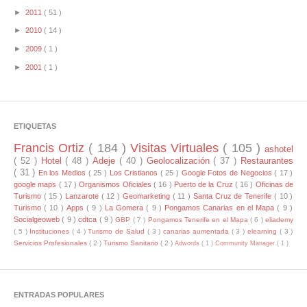
►
2011
( 51 )
►
2010
( 14 )
►
2009
( 1 )
►
2001
( 1 )
ETIQUETAS
Francis Ortiz
( 184 )
Visitas Virtuales
( 105 )
ashotel
( 52 )
Hotel
( 48 )
Adeje
( 40 )
Geolocalización
( 37 )
Restaurantes
( 31 )
En los Medios
( 25 )
Los Cristianos
( 25 )
Google Fotos de Negocios
( 17 )
google maps
( 17 )
Organismos Oficiales
( 16 )
Puerto de la Cruz
( 16 )
Oficinas de
Turismo
( 15 )
Lanzarote
( 12 )
Geomarketing
( 11 )
Santa Cruz de Tenerife
( 10 )
Turismo
( 10 )
Apps
( 9 )
La Gomera
( 9 )
Pongamos Canarias en el Mapa
( 9 )
Socialgeoweb
( 9 )
cdtca
( 9 )
GBP
( 7 )
Pongamos Tenerife en el Mapa
( 6 )
eliademy
( 5 )
Instituciones
( 4 )
Turismo de Salud
( 3 )
canarias aumentada
( 3 )
elearning
( 3 )
Servicios Profesionales
( 2 )
Turismo Sanitario
( 2 )
Adwords
( 1 )
Community Manager
( 1 )
ENTRADAS POPULARES