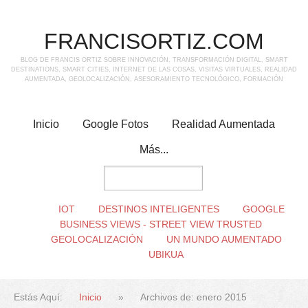
FRANCISORTIZ.COM
BLOG DE FRANCIS ORTIZ SOBRE INNOVACIÓN, TRANSFORMACIÓN DIGITAL, SMART
DESTINATIONS, SMART CITIES, INTERNET DE LAS COSAS, VISITAS VIRTUALES, REALIDAD
AUMENTADA, GEOLOCALIZACIÓN, ASESORAMIENTO TECNOLÓGICO, FORMACIÓN
Inicio
Google Fotos
Realidad Aumentada
Más...
IOT
DESTINOS INTELIGENTES
GOOGLE
BUSINESS VIEWS - STREET VIEW TRUSTED
GEOLOCALIZACIÓN
UN MUNDO AUMENTADO
UBIKUA
Estás Aquí:
Inicio
»
Archivos de: enero 2015