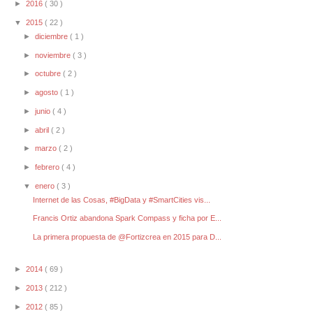
►
2016
( 30 )
▼
2015
( 22 )
►
diciembre
( 1 )
►
noviembre
( 3 )
►
octubre
( 2 )
►
agosto
( 1 )
►
junio
( 4 )
►
abril
( 2 )
►
marzo
( 2 )
►
febrero
( 4 )
▼
enero
( 3 )
Internet de las Cosas, #BigData y #SmartCities vis...
Francis Ortiz abandona Spark Compass y ficha por E...
La primera propuesta de @Fortizcrea en 2015 para D...
►
2014
( 69 )
►
2013
( 212 )
►
2012
( 85 )