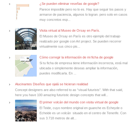
¿Se pueden eliminar reseñas de google?
Parece imposible pero no lo es. Hay que seguir los pasos y
armarse de paciencia, algunos lo logran. pero solo en casos
muy concretos esp...
Visita virtual al Museo de Orsay en París.
El Museo de Orsay en París es otro ejemplo del trabajo
realizado por google con Art project. Se pueden recorrer
virtualmente sus cinco pis...
Cómo corregir la información de mi ficha de google
Si tu ficha de empresa tiene información incorrecta, está mal
ubicada o simplemente deseas ampliar la información,
puedes modificarla. En ...
Alucinantes Diseños que ojalá se hicieran realidad
Concept designers are also referred to as “visual futurists”. With that said,
here you have 100 amazing futuristic design concepts that will...
El primer volcán del mundo con visita virtual de google
El Teide, cuyo nombre original en guanche es Echeyde o
Echeide es un volcán situado en el centro de Tenerife. Con
sus 3.718 metros de alt...