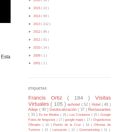
►
2016
( 30 )
►
2015
( 22 )
►
2014
( 69 )
►
2013
( 212 )
►
2012
( 85 )
►
2011
( 51 )
►
2010
( 14 )
►
2009
( 1 )
. Esta
►
2001
( 1 )
ETIQUETAS
Francis Ortiz
( 184 )
Visitas
Virtuales
( 105 )
ashotel
( 52 )
Hotel
( 48 )
Adeje
( 40 )
Geolocalización
( 37 )
Restaurantes
( 31 )
En los Medios
( 25 )
Los Cristianos
( 25 )
Google
Fotos de Negocios
( 17 )
google maps
( 17 )
Organismos
Oficiales
( 16 )
Puerto de la Cruz
( 16 )
Oficinas de
Turismo
( 15 )
Lanzarote
( 12 )
Geomarketing
( 11 )