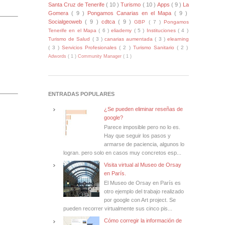
Santa Cruz de Tenerife
( 10 )
Turismo
( 10 )
Apps
( 9 )
La
Gomera
( 9 )
Pongamos Canarias en el Mapa
( 9 )
Socialgeoweb
( 9 )
cdtca
( 9 )
GBP
( 7 )
Pongamos
Tenerife en el Mapa
( 6 )
eliademy
( 5 )
Instituciones
( 4 )
Turismo de Salud
( 3 )
canarias aumentada
( 3 )
elearning
( 3 )
Servicios Profesionales
( 2 )
Turismo Sanitario
( 2 )
Adwords
( 1 )
Community Manager
( 1 )
ENTRADAS POPULARES
¿Se pueden eliminar reseñas de
google?
Parece imposible pero no lo es.
Hay que seguir los pasos y
armarse de paciencia, algunos lo
logran. pero solo en casos muy concretos esp...
Visita virtual al Museo de Orsay
en París.
El Museo de Orsay en París es
otro ejemplo del trabajo realizado
por google con Art project. Se
pueden recorrer virtualmente sus cinco pis...
Cómo corregir la información de