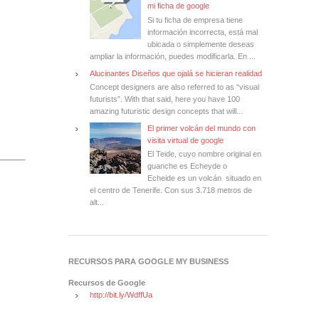
mi ficha de google
Si tu ficha de empresa tiene
información incorrecta, está mal
ubicada o simplemente deseas
ampliar la información, puedes modificarla. En ...
Alucinantes Diseños que ojalá se hicieran realidad
Concept designers are also referred to as “visual
futurists”. With that said, here you have 100
amazing futuristic design concepts that will...
El primer volcán del mundo con
visita virtual de google
El Teide, cuyo nombre original en
guanche es Echeyde o
Echeide es un volcán situado en
el centro de Tenerife. Con sus 3.718 metros de
alt...
RECURSOS PARA GOOGLE MY BUSINESS
Recursos de Google
http://bit.ly/WdffUa