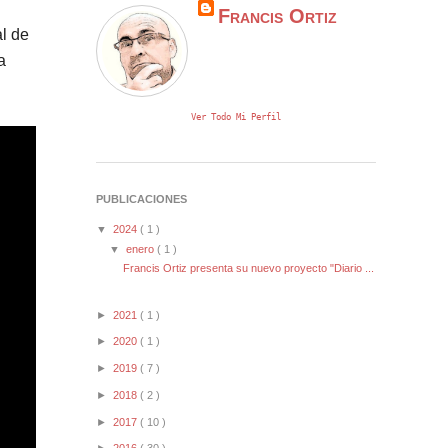
Francis Ortiz
l de
a
Ver Todo Mi Perfil
PUBLICACIONES
▼
2024
( 1 )
▼
enero
( 1 )
Francis Ortiz presenta su nuevo proyecto "Diario ...
►
2021
( 1 )
►
2020
( 1 )
►
2019
( 7 )
►
2018
( 2 )
►
2017
( 10 )