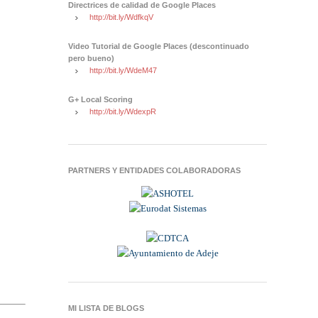
Directrices de calidad de Google Places
http://bit.ly/WdfkqV
Video Tutorial de Google Places (descontinuado
pero bueno)
http://bit.ly/WdeM47
G+ Local Scoring
http://bit.ly/WdexpR
PARTNERS Y ENTIDADES COLABORADORAS
MI LISTA DE BLOGS