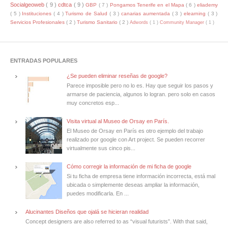
Socialgeoweb
( 9 )
cdtca
( 9 )
GBP
( 7 )
Pongamos Tenerife en el Mapa
( 6 )
eliademy
( 5 )
Instituciones
( 4 )
Turismo de Salud
( 3 )
canarias aumentada
( 3 )
elearning
( 3 )
Servicios Profesionales
( 2 )
Turismo Sanitario
( 2 )
Adwords
( 1 )
Community Manager
( 1 )
ENTRADAS POPULARES
¿Se pueden eliminar reseñas de google?
Parece imposible pero no lo es. Hay que seguir los pasos y
armarse de paciencia, algunos lo logran. pero solo en casos
muy concretos esp...
Visita virtual al Museo de Orsay en París.
El Museo de Orsay en París es otro ejemplo del trabajo
realizado por google con Art project. Se pueden recorrer
virtualmente sus cinco pis...
Cómo corregir la información de mi ficha de google
Si tu ficha de empresa tiene información incorrecta, está mal
ubicada o simplemente deseas ampliar la información,
puedes modificarla. En ...
Alucinantes Diseños que ojalá se hicieran realidad
Concept designers are also referred to as “visual futurists”. With that said,