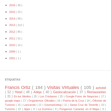
►
2016
( 30 )
►
2015
( 22 )
►
2014
( 69 )
►
2013
( 212 )
►
2012
( 85 )
►
2011
( 51 )
►
2010
( 14 )
►
2009
( 1 )
►
2001
( 1 )
ETIQUETAS
Francis Ortiz
( 184 )
Visitas Virtuales
( 105 )
ashotel
( 52 )
Hotel
( 48 )
Adeje
( 40 )
Geolocalización
( 37 )
Restaurantes
( 31 )
En los Medios
( 25 )
Los Cristianos
( 25 )
Google Fotos de Negocios
( 17 )
google maps
( 17 )
Organismos Oficiales
( 16 )
Puerto de la Cruz
( 16 )
Oficinas de
Turismo
( 15 )
Lanzarote
( 12 )
Geomarketing
( 11 )
Santa Cruz de Tenerife
( 10 )
Turismo
( 10 )
Apps
( 9 )
La Gomera
( 9 )
Pongamos Canarias en el Mapa
( 9 )