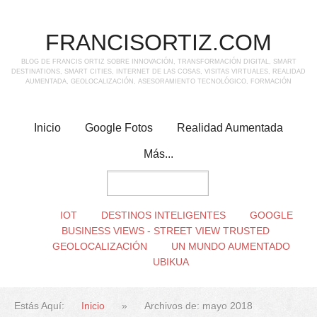
FRANCISORTIZ.COM
BLOG DE FRANCIS ORTIZ SOBRE INNOVACIÓN, TRANSFORMACIÓN DIGITAL, SMART
DESTINATIONS, SMART CITIES, INTERNET DE LAS COSAS, VISITAS VIRTUALES, REALIDAD
AUMENTADA, GEOLOCALIZACIÓN, ASESORAMIENTO TECNOLÓGICO, FORMACIÓN
Inicio
Google Fotos
Realidad Aumentada
Más...
IOT
DESTINOS INTELIGENTES
GOOGLE
BUSINESS VIEWS - STREET VIEW TRUSTED
GEOLOCALIZACIÓN
UN MUNDO AUMENTADO
UBIKUA
Estás Aquí:
Inicio
»
Archivos de: mayo 2018