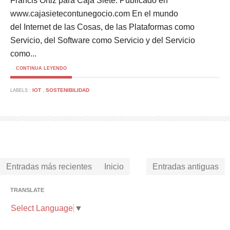
Francis Ortiz para Caja Siete. Publicado en
www.cajasietecontunegocio.com En el mundo
del Internet de las Cosas, de las Plataformas como
Servicio, del Software como Servicio y del Servicio
como...
CONTINUA LEYENDO
IOT
SOSTENIBILIDAD
LABELS :
,
Entradas más recientes
Inicio
Entradas antiguas
TRANSLATE
Select Language
▼