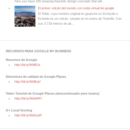
here you have 100 amazing futuristic design concepts that will...
El primer volcán del mundo con visita virtual de google
El Teide, cuyo nombre original en guanche es Echeyde o
Echeide es un volcán situado en el centro de Tenerife. Con
sus 3.718 metros de alt...
RECURSOS PARA GOOGLE MY BUSINESS
Recursos de Google
http://bit.ly/WdffUa
Directrices de calidad de Google Places
http://bit.ly/WdfkqV
Video Tutorial de Google Places (descontinuado pero bueno)
http://bit.ly/WdeM47
G+ Local Scoring
http://bit.ly/WdexpR