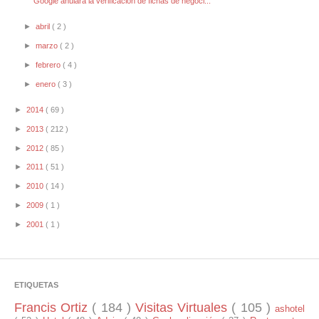
Google anulará la verificación de fichas de negoci...
►
abril
( 2 )
►
marzo
( 2 )
►
febrero
( 4 )
►
enero
( 3 )
►
2014
( 69 )
►
2013
( 212 )
►
2012
( 85 )
►
2011
( 51 )
►
2010
( 14 )
►
2009
( 1 )
►
2001
( 1 )
ETIQUETAS
Francis Ortiz
( 184 )
Visitas Virtuales
( 105 )
ashotel