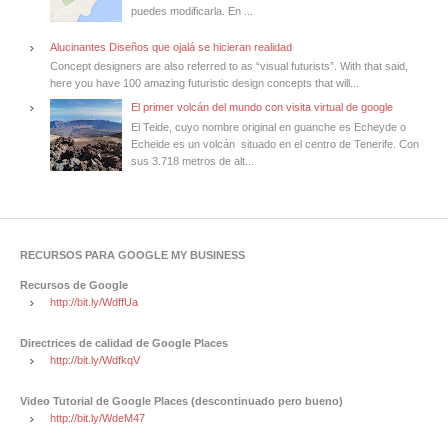
puedes modificarla. En ...
Alucinantes Diseños que ojalá se hicieran realidad
Concept designers are also referred to as “visual futurists”. With that said,
here you have 100 amazing futuristic design concepts that will...
El primer volcán del mundo con visita virtual de google
El Teide, cuyo nombre original en guanche es Echeyde o
Echeide es un volcán situado en el centro de Tenerife. Con
sus 3.718 metros de alt...
RECURSOS PARA GOOGLE MY BUSINESS
Recursos de Google
http://bit.ly/WdffUa
Directrices de calidad de Google Places
http://bit.ly/WdfkqV
Video Tutorial de Google Places (descontinuado pero bueno)
http://bit.ly/WdeM47