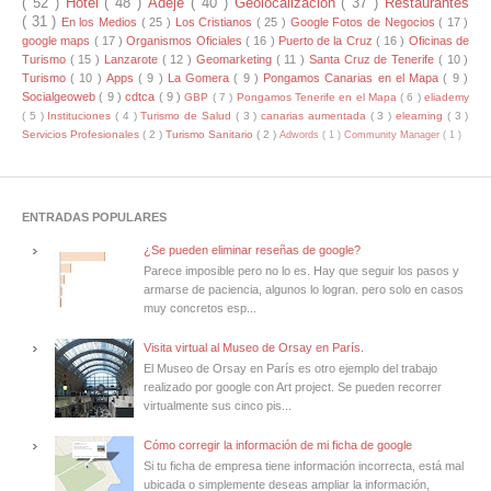
( 52 )
Hotel
( 48 )
Adeje
( 40 )
Geolocalización
( 37 )
Restaurantes
( 31 )
En los Medios
( 25 )
Los Cristianos
( 25 )
Google Fotos de Negocios
( 17 )
google maps
( 17 )
Organismos Oficiales
( 16 )
Puerto de la Cruz
( 16 )
Oficinas de
Turismo
( 15 )
Lanzarote
( 12 )
Geomarketing
( 11 )
Santa Cruz de Tenerife
( 10 )
Turismo
( 10 )
Apps
( 9 )
La Gomera
( 9 )
Pongamos Canarias en el Mapa
( 9 )
Socialgeoweb
( 9 )
cdtca
( 9 )
GBP
( 7 )
Pongamos Tenerife en el Mapa
( 6 )
eliademy
( 5 )
Instituciones
( 4 )
Turismo de Salud
( 3 )
canarias aumentada
( 3 )
elearning
( 3 )
Servicios Profesionales
( 2 )
Turismo Sanitario
( 2 )
Adwords
( 1 )
Community Manager
( 1 )
ENTRADAS POPULARES
¿Se pueden eliminar reseñas de google?
Parece imposible pero no lo es. Hay que seguir los pasos y
armarse de paciencia, algunos lo logran. pero solo en casos
muy concretos esp...
Visita virtual al Museo de Orsay en París.
El Museo de Orsay en París es otro ejemplo del trabajo
realizado por google con Art project. Se pueden recorrer
virtualmente sus cinco pis...
Cómo corregir la información de mi ficha de google
Si tu ficha de empresa tiene información incorrecta, está mal
ubicada o simplemente deseas ampliar la información,