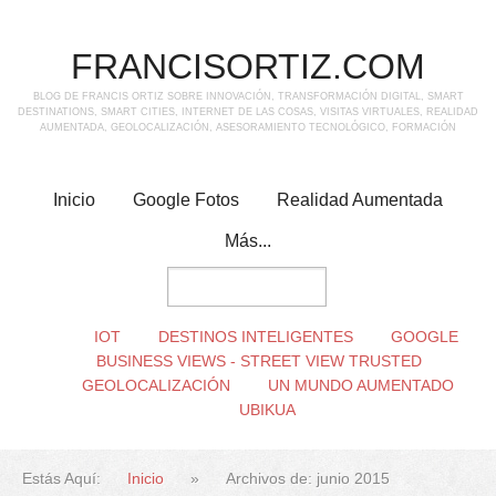
FRANCISORTIZ.COM
BLOG DE FRANCIS ORTIZ SOBRE INNOVACIÓN, TRANSFORMACIÓN DIGITAL, SMART
DESTINATIONS, SMART CITIES, INTERNET DE LAS COSAS, VISITAS VIRTUALES, REALIDAD
AUMENTADA, GEOLOCALIZACIÓN, ASESORAMIENTO TECNOLÓGICO, FORMACIÓN
Inicio
Google Fotos
Realidad Aumentada
Más...
IOT
DESTINOS INTELIGENTES
GOOGLE
BUSINESS VIEWS - STREET VIEW TRUSTED
GEOLOCALIZACIÓN
UN MUNDO AUMENTADO
UBIKUA
Estás Aquí:
Inicio
»
Archivos de: junio 2015