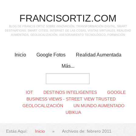
FRANCISORTIZ.COM
BLOG DE FRANCIS ORTIZ SOBRE INNOVACIÓN, TRANSFORMACIÓN DIGITAL, SMART
DESTINATIONS, SMART CITIES, INTERNET DE LAS COSAS, VISITAS VIRTUALES, REALIDAD
AUMENTADA, GEOLOCALIZACIÓN, ASESORAMIENTO TECNOLÓGICO, FORMACIÓN
Inicio
Google Fotos
Realidad Aumentada
Más...
IOT
DESTINOS INTELIGENTES
GOOGLE
BUSINESS VIEWS - STREET VIEW TRUSTED
GEOLOCALIZACIÓN
UN MUNDO AUMENTADO
UBIKUA
Estás Aquí:
Inicio
»
Archivos de: febrero 2011