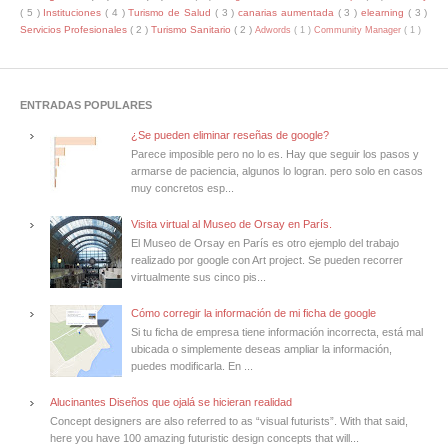
( 5 )
Instituciones
( 4 )
Turismo de Salud
( 3 )
canarias aumentada
( 3 )
elearning
( 3 )
Servicios Profesionales
( 2 )
Turismo Sanitario
( 2 )
Adwords
( 1 )
Community Manager
( 1 )
ENTRADAS POPULARES
¿Se pueden eliminar reseñas de google?
Parece imposible pero no lo es. Hay que seguir los pasos y
armarse de paciencia, algunos lo logran. pero solo en casos
muy concretos esp...
Visita virtual al Museo de Orsay en París.
El Museo de Orsay en París es otro ejemplo del trabajo
realizado por google con Art project. Se pueden recorrer
virtualmente sus cinco pis...
Cómo corregir la información de mi ficha de google
Si tu ficha de empresa tiene información incorrecta, está mal
ubicada o simplemente deseas ampliar la información,
puedes modificarla. En ...
Alucinantes Diseños que ojalá se hicieran realidad
Concept designers are also referred to as “visual futurists”. With that said,
here you have 100 amazing futuristic design concepts that will...