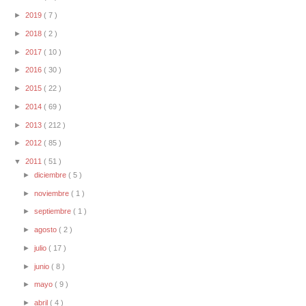
►
2019
( 7 )
►
2018
( 2 )
►
2017
( 10 )
►
2016
( 30 )
►
2015
( 22 )
►
2014
( 69 )
►
2013
( 212 )
►
2012
( 85 )
▼
2011
( 51 )
►
diciembre
( 5 )
►
noviembre
( 1 )
►
septiembre
( 1 )
►
agosto
( 2 )
►
julio
( 17 )
►
junio
( 8 )
►
mayo
( 9 )
►
abril
( 4 )