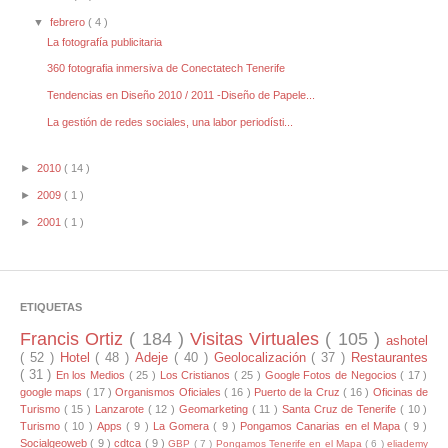
▼
febrero
( 4 )
La fotografía publicitaria
360 fotografia inmersiva de Conectatech Tenerife
Tendencias en Diseño 2010 / 2011 -Diseño de Papele...
La gestión de redes sociales, una labor periodísti...
►
2010
( 14 )
►
2009
( 1 )
►
2001
( 1 )
ETIQUETAS
Francis Ortiz
( 184 )
Visitas Virtuales
( 105 )
ashotel
( 52 )
Hotel
( 48 )
Adeje
( 40 )
Geolocalización
( 37 )
Restaurantes
( 31 )
En los Medios
( 25 )
Los Cristianos
( 25 )
Google Fotos de Negocios
( 17 )
google maps
( 17 )
Organismos Oficiales
( 16 )
Puerto de la Cruz
( 16 )
Oficinas de
Turismo
( 15 )
Lanzarote
( 12 )
Geomarketing
( 11 )
Santa Cruz de Tenerife
( 10 )
Turismo
( 10 )
Apps
( 9 )
La Gomera
( 9 )
Pongamos Canarias en el Mapa
( 9 )
Socialgeoweb
( 9 )
cdtca
( 9 )
GBP
( 7 )
Pongamos Tenerife en el Mapa
( 6 )
eliademy