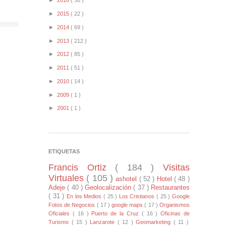
►
2016
( 30 )
►
2015
( 22 )
►
2014
( 69 )
►
2013
( 212 )
►
2012
( 85 )
►
2011
( 51 )
►
2010
( 14 )
►
2009
( 1 )
►
2001
( 1 )
ETIQUETAS
Francis Ortiz
( 184 )
Visitas
Virtuales
( 105 )
ashotel
( 52 )
Hotel
( 48 )
Adeje
( 40 )
Geolocalización
( 37 )
Restaurantes
( 31 )
En los Medios
( 25 )
Los Cristianos
( 25 )
Google
Fotos de Negocios
( 17 )
google maps
( 17 )
Organismos
Oficiales
( 16 )
Puerto de la Cruz
( 16 )
Oficinas de
Turismo
( 15 )
Lanzarote
( 12 )
Geomarketing
( 11 )