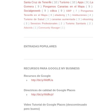
Santa Cruz de Tenerife
( 10 )
Turismo
( 10 )
Apps
( 9 )
La
Gomera
( 9 )
Pongamos Canarias en el Mapa
( 9 )
Socialgeoweb
( 9 )
cdtca
( 9 )
GBP
( 7 )
Pongamos
Tenerife en el Mapa
( 6 )
eliademy
( 5 )
Instituciones
( 4 )
Turismo de Salud
( 3 )
canarias aumentada
( 3 )
elearning
( 3 )
Servicios Profesionales
( 2 )
Turismo Sanitario
( 2 )
Adwords
( 1 )
Community Manager
( 1 )
ENTRADAS POPULARES
RECURSOS PARA GOOGLE MY BUSINESS
Recursos de Google
http://bit.ly/WdffUa
Directrices de calidad de Google Places
http://bit.ly/WdfkqV
Video Tutorial de Google Places (descontinuado
pero bueno)