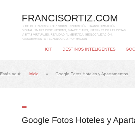
FRANCISORTIZ.COM
BLOG DE FRANCIS ORTIZ SOBRE INNOVACIÓN, TRANSFORMACIÓN
DIGITAL, SMART DESTINATIONS, SMART CITIES, INTERNET DE LAS COSAS,
VISITAS VIRTUALES, REALIDAD AUMENTADA, GEOLOCALIZACIÓN,
ASESORAMIENTO TECNOLÓGICO, FORMACIÓN
IOT
DESTINOS INTELIGENTES
GOO
Estás aquí:
Inicio
»
Google Fotos Hoteles y Apartamentos
Google Fotos Hoteles y Apar