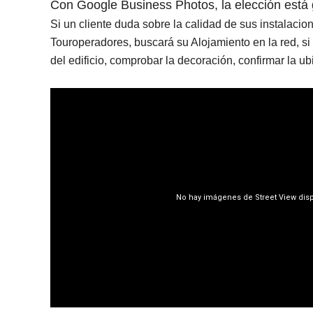
Con Google Bu
siness Photo
s, la e
lecci
ón está
Si un cliente duda sobre la calidad de sus instalacion
Touroperadores, buscará su Alojamiento en la red, si 
del edificio, comprobar la decoración, confirmar la ubi