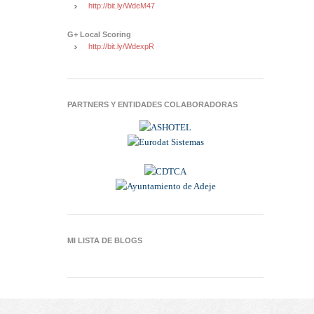
http://bit.ly/WdeM47
G+ Local Scoring
http://bit.ly/WdexpR
PARTNERS Y ENTIDADES COLABORADORAS
MI LISTA DE BLOGS