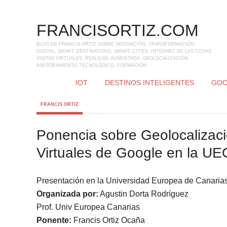
FRANCISORTIZ.COM
BLOG DE FRANCIS ORTIZ SOBRE INNOVACIÓN, TRANSFORMACIÓN
DIGITAL, SMART DESTINATIONS, SMART CITIES, INTERNET DE LAS COSAS,
VISITAS VIRTUALES, REALIDAD AUMENTADA, GEOLOCALIZACIÓN,
ASESORAMIENTO TECNOLÓGICO, FORMACIÓN
IOT
DESTINOS INTELIGENTES
GOO
FRANCIS ORTIZ
Ponencia sobre Geolocalizaci
Virtuales de Google en la UE
Presentación en la Universidad Europea de Canarias
Organizada por:
Agustin Dorta Rodríguez
Prof. Univ Europea Canarias
Ponente:
Francis Ortiz Ocaña