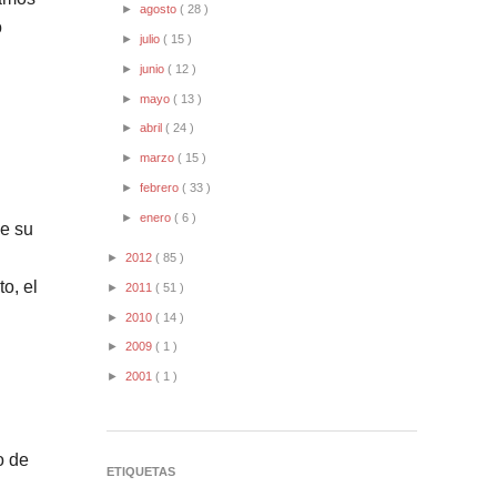
►
agosto
( 28 )
o
►
julio
( 15 )
►
junio
( 12 )
►
mayo
( 13 )
►
abril
( 24 )
►
marzo
( 15 )
►
febrero
( 33 )
►
enero
( 6 )
de su
►
2012
( 85 )
o, el
►
2011
( 51 )
►
2010
( 14 )
►
2009
( 1 )
►
2001
( 1 )
o de
ETIQUETAS