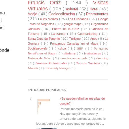
Francis Ortiz
( 184 )
Visitas
Virtuales
( 105 )
ashotel
( 52 )
Hotel
( 48 )
ena
Adeje
( 40 )
Geolocalización
( 37 )
Restaurantes
( 31 )
En los Medios
( 25 )
Los Cristianos
( 25 )
Google
l
Fotos de Negocios
( 17 )
google maps
( 17 )
Organismos
ue
Oficiales
( 16 )
Puerto de la Cruz
( 16 )
Oficinas de
Turismo
( 15 )
Lanzarote
( 12 )
Geomarketing
( 11 )
Santa Cruz de Tenerife
( 10 )
Turismo
( 10 )
Apps
( 9 )
La
Gomera
( 9 )
Pongamos Canarias en el Mapa
( 9 )
Socialgeoweb
( 9 )
cdtca
( 9 )
GBP
( 7 )
Pongamos
donde
Tenerife en el Mapa
( 6 )
eliademy
( 5 )
Instituciones
( 4 )
Turismo de Salud
( 3 )
canarias aumentada
( 3 )
elearning
( 3 )
Servicios Profesionales
( 2 )
Turismo Sanitario
( 2 )
Adwords
( 1 )
Community Manager
( 1 )
ENTRADAS POPULARES
¿Se pueden eliminar reseñas de
google?
Parece imposible pero no lo es.
Hay que seguir los pasos y
armarse de paciencia, algunos lo
logran. pero solo en casos muy concretos esp...