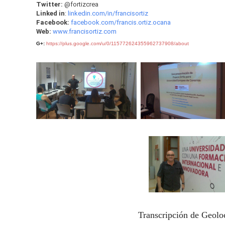
Twitter:
@fortizcrea
Linked in
:
linkedin.com/in/francisortiz
Facebook:
facebook.com/francis.ortiz.ocana
Web:
www.francisortiz.com
G+:
https://plus.google.com/u/0/115772624355962737908/about
Transcripción de Geol