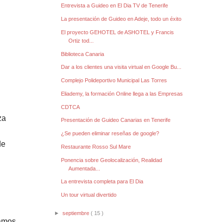
Entrevista a Guideo en El Dia TV de Tenerife
La presentación de Guideo en Adeje, todo un éxito
El proyecto GEHOTEL de ASHOTEL y Francis
Ortiz tod...
Biblioteca Canaria
Dar a los clientes una visita virtual en Google Bu...
Complejo Polideportivo Municipal Las Torres
Eliademy, la formación Online llega a las Empresas
CDTCA
za
Presentación de Guideo Canarias en Tenerife
¿Se pueden eliminar reseñas de google?
de
Restaurante Rosso Sul Mare
Ponencia sobre Geolocalización, Realidad
Aumentada...
La entrevista completa para El Dia
Un tour virtual divertido
►
septiembre
( 15 )
ramos