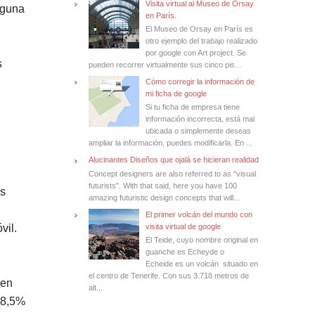
Visita virtual al Museo de Orsay
lguna
en París.
El Museo de Orsay en París es
otro ejemplo del trabajo realizado
por google con Art project. Se
s
pueden recorrer virtualmente sus cinco pis...
Cómo corregir la información de
mi ficha de google
Si tu ficha de empresa tiene
información incorrecta, está mal
ubicada o simplemente deseas
ampliar la información, puedes modificarla. En ...
Alucinantes Diseños que ojalá se hicieran realidad
Concept designers are also referred to as “visual
futurists”. With that said, here you have 100
os
amazing futuristic design concepts that will...
El primer volcán del mundo con
visita virtual de google
vil.
El Teide, cuyo nombre original en
guanche es Echeyde o
Echeide es un volcán situado en
el centro de Tenerife. Con sus 3.718 metros de
 en
alt...
 18,5%