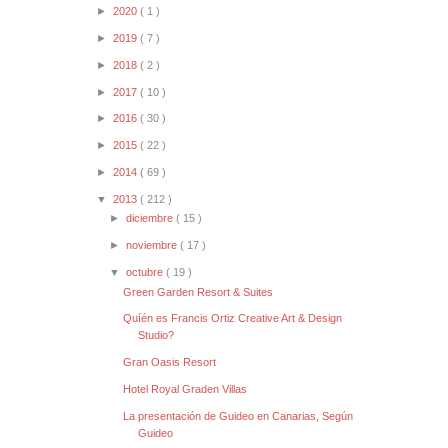
►
2020
( 1 )
►
2019
( 7 )
►
2018
( 2 )
►
2017
( 10 )
►
2016
( 30 )
►
2015
( 22 )
►
2014
( 69 )
▼
2013
( 212 )
►
diciembre
( 15 )
►
noviembre
( 17 )
▼
octubre
( 19 )
Green Garden Resort & Suites
Quíén es Francis Ortiz Creative Art & Design
Studio?
Gran Oasis Resort
Hotel Royal Graden Villas
La presentación de Guideo en Canarias, Según
Guideo