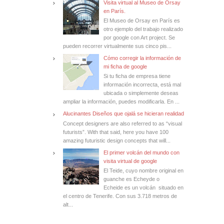
Visita virtual al Museo de Orsay
en París.
El Museo de Orsay en París es
otro ejemplo del trabajo realizado
por google con Art project. Se
pueden recorrer virtualmente sus cinco pis...
Cómo corregir la información de
mi ficha de google
Si tu ficha de empresa tiene
información incorrecta, está mal
ubicada o simplemente deseas
ampliar la información, puedes modificarla. En ...
Alucinantes Diseños que ojalá se hicieran realidad
Concept designers are also referred to as “visual
futurists”. With that said, here you have 100
amazing futuristic design concepts that will...
El primer volcán del mundo con
visita virtual de google
El Teide, cuyo nombre original en
guanche es Echeyde o
Echeide es un volcán situado en
el centro de Tenerife. Con sus 3.718 metros de
alt...