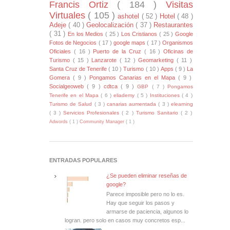
Francis Ortiz
( 184 )
Visitas
Virtuales
( 105 )
ashotel
( 52 )
Hotel
( 48 )
Adeje
( 40 )
Geolocalización
( 37 )
Restaurantes
( 31 )
En los Medios
( 25 )
Los Cristianos
( 25 )
Google
Fotos de Negocios
( 17 )
google maps
( 17 )
Organismos
Oficiales
( 16 )
Puerto de la Cruz
( 16 )
Oficinas de
Turismo
( 15 )
Lanzarote
( 12 )
Geomarketing
( 11 )
Santa Cruz de Tenerife
( 10 )
Turismo
( 10 )
Apps
( 9 )
La
Gomera
( 9 )
Pongamos Canarias en el Mapa
( 9 )
Socialgeoweb
( 9 )
cdtca
( 9 )
GBP
( 7 )
Pongamos
Tenerife en el Mapa
( 6 )
eliademy
( 5 )
Instituciones
( 4 )
Turismo de Salud
( 3 )
canarias aumentada
( 3 )
elearning
( 3 )
Servicios Profesionales
( 2 )
Turismo Sanitario
( 2 )
Adwords
( 1 )
Community Manager
( 1 )
ENTRADAS POPULARES
¿Se pueden eliminar reseñas de
google?
Parece imposible pero no lo es.
Hay que seguir los pasos y
armarse de paciencia, algunos lo
logran. pero solo en casos muy concretos esp...