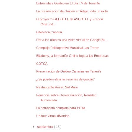
Entrevista a Guideo en El Dia TV de Tenerife
La presentación de Guideo en Adeje, todo un éxito
El proyecto GEHOTEL de ASHOTEL y Francis
Ortiz tod...
Biblioteca Canaria
Dar a los clientes una visita virtual en Google Bu...
Complejo Polideportivo Municipal Las Torres
Eliademy, la formación Online llega a las Empresas
CDTCA
Presentación de Guideo Canarias en Tenerife
¿Se pueden eliminar reseñas de google?
Restaurante Rosso Sul Mare
Ponencia sobre Geolocalización, Realidad
Aumentada...
La entrevista completa para El Dia
Un tour virtual divertido
►
septiembre
( 15 )