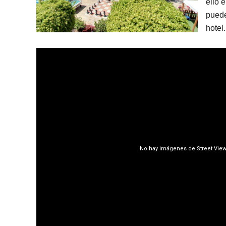
ello 
puede
hotel.