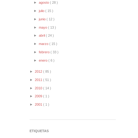
►
agosto
( 28 )
►
julio
( 15 )
►
junio
( 12 )
►
mayo
( 13 )
►
abril
( 24 )
►
marzo
( 15 )
►
febrero
( 33 )
►
enero
( 6 )
►
2012
( 85 )
►
2011
( 51 )
►
2010
( 14 )
►
2009
( 1 )
►
2001
( 1 )
ETIQUETAS