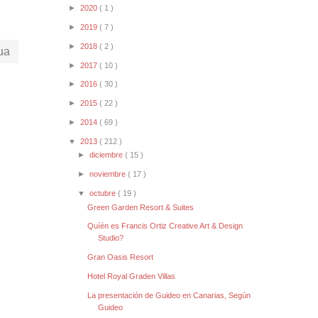
►
2020
( 1 )
►
2019
( 7 )
►
2018
( 2 )
ua
►
2017
( 10 )
►
2016
( 30 )
►
2015
( 22 )
►
2014
( 69 )
▼
2013
( 212 )
►
diciembre
( 15 )
►
noviembre
( 17 )
▼
octubre
( 19 )
Green Garden Resort & Suites
Quíén es Francis Ortiz Creative Art & Design
Studio?
Gran Oasis Resort
Hotel Royal Graden Villas
La presentación de Guideo en Canarias, Según
Guideo