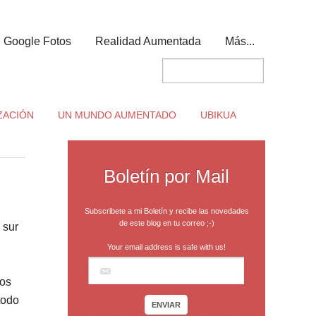
Google Fotos
Realidad Aumentada
Más...
ZACIÓN
UN MUNDO AUMENTADO
UBIKUA
Boletín por Mail
Subscribete a mi Boletín y recibe las novedades
de este blog en tu correo ;-)
 sur
Your email address is safe with us!
dos
 todo