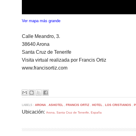
Ver mapa más grande
Calle Meandro, 3.
38640 Arona
Santa Cruz de Tenerife
Visita virtual realizada por Francis Ortiz
www.francisortiz.com
ARONA
ASHOTEL
FRANCIS ORTIZ
HOTEL
LOS CRISTIANOS
P
LABELS :
,
,
,
,
,
Ubicación:
Arona, Santa Cruz de Tenerife, España