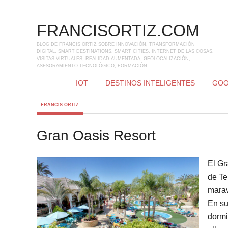
FRANCISORTIZ.COM
BLOG DE FRANCIS ORTIZ SOBRE INNOVACIÓN, TRANSFORMACIÓN
DIGITAL, SMART DESTINATIONS, SMART CITIES, INTERNET DE LAS COSAS,
VISITAS VIRTUALES, REALIDAD AUMENTADA, GEOLOCALIZACIÓN,
ASESORAMIENTO TECNOLÓGICO, FORMACIÓN
IOT
DESTINOS INTELIGENTES
GOO
FRANCIS ORTIZ
Gran Oasis Resort
El Gr
de Te
marav
En su
dormi