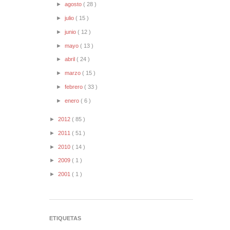
►
agosto
( 28 )
►
julio
( 15 )
►
junio
( 12 )
►
mayo
( 13 )
►
abril
( 24 )
►
marzo
( 15 )
►
febrero
( 33 )
►
enero
( 6 )
►
2012
( 85 )
►
2011
( 51 )
►
2010
( 14 )
►
2009
( 1 )
►
2001
( 1 )
ETIQUETAS