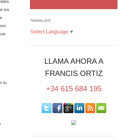
grados
e tus
 e
TRANSLATE
omo
Select Language
▼
cer.
LLAMA AHORA A
FRANCIS ORTIZ
n tu
+34 615 684 195
a