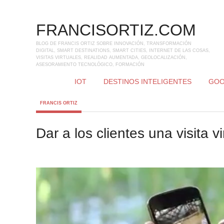
FRANCISORTIZ.COM
BLOG DE FRANCIS ORTIZ SOBRE INNOVACIÓN, TRANSFORMACIÓN
DIGITAL, SMART DESTINATIONS, SMART CITIES, INTERNET DE LAS COSAS,
VISITAS VIRTUALES, REALIDAD AUMENTADA, GEOLOCALIZACIÓN,
ASESORAMIENTO TECNOLÓGICO, FORMACIÓN
IOT
DESTINOS INTELIGENTES
GOO
FRANCIS ORTIZ
Dar a los clientes una visita 