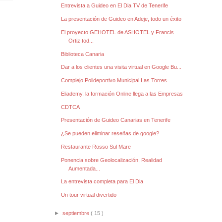
Entrevista a Guideo en El Dia TV de Tenerife
La presentación de Guideo en Adeje, todo un éxito
El proyecto GEHOTEL de ASHOTEL y Francis
Ortiz tod...
Biblioteca Canaria
Dar a los clientes una visita virtual en Google Bu...
Complejo Polideportivo Municipal Las Torres
Eliademy, la formación Online llega a las Empresas
CDTCA
Presentación de Guideo Canarias en Tenerife
¿Se pueden eliminar reseñas de google?
Restaurante Rosso Sul Mare
Ponencia sobre Geolocalización, Realidad
Aumentada...
La entrevista completa para El Dia
Un tour virtual divertido
►
septiembre
( 15 )