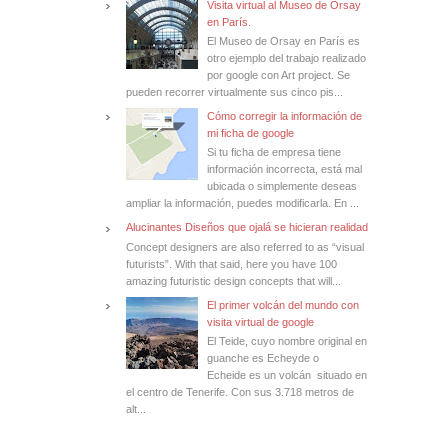
Visita virtual al Museo de Orsay
en París.
El Museo de Orsay en París es
otro ejemplo del trabajo realizado
por google con Art project. Se
pueden recorrer virtualmente sus cinco pis...
Cómo corregir la información de
mi ficha de google
Si tu ficha de empresa tiene
información incorrecta, está mal
ubicada o simplemente deseas
ampliar la información, puedes modificarla. En ...
Alucinantes Diseños que ojalá se hicieran realidad
Concept designers are also referred to as “visual
futurists”. With that said, here you have 100
amazing futuristic design concepts that will...
El primer volcán del mundo con
visita virtual de google
El Teide, cuyo nombre original en
guanche es Echeyde o
Echeide es un volcán situado en
el centro de Tenerife. Con sus 3.718 metros de
alt...