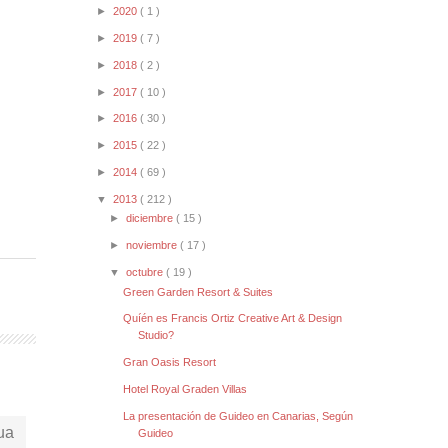
►
2020
( 1 )
►
2019
( 7 )
►
2018
( 2 )
►
2017
( 10 )
►
2016
( 30 )
►
2015
( 22 )
►
2014
( 69 )
▼
2013
( 212 )
►
diciembre
( 15 )
►
noviembre
( 17 )
▼
octubre
( 19 )
Green Garden Resort & Suites
Quíén es Francis Ortiz Creative Art & Design
Studio?
Gran Oasis Resort
Hotel Royal Graden Villas
La presentación de Guideo en Canarias, Según
ua
Guideo