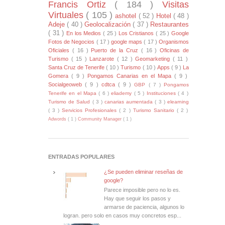
Francis Ortiz
( 184 )
Visitas
Virtuales
( 105 )
ashotel
( 52 )
Hotel
( 48 )
Adeje
( 40 )
Geolocalización
( 37 )
Restaurantes
( 31 )
En los Medios
( 25 )
Los Cristianos
( 25 )
Google
Fotos de Negocios
( 17 )
google maps
( 17 )
Organismos
Oficiales
( 16 )
Puerto de la Cruz
( 16 )
Oficinas de
Turismo
( 15 )
Lanzarote
( 12 )
Geomarketing
( 11 )
Santa Cruz de Tenerife
( 10 )
Turismo
( 10 )
Apps
( 9 )
La
Gomera
( 9 )
Pongamos Canarias en el Mapa
( 9 )
Socialgeoweb
( 9 )
cdtca
( 9 )
GBP
( 7 )
Pongamos
Tenerife en el Mapa
( 6 )
eliademy
( 5 )
Instituciones
( 4 )
Turismo de Salud
( 3 )
canarias aumentada
( 3 )
elearning
( 3 )
Servicios Profesionales
( 2 )
Turismo Sanitario
( 2 )
Adwords
( 1 )
Community Manager
( 1 )
ENTRADAS POPULARES
¿Se pueden eliminar reseñas de
google?
Parece imposible pero no lo es.
Hay que seguir los pasos y
armarse de paciencia, algunos lo
logran. pero solo en casos muy concretos esp...