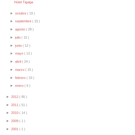
Hotel Tigaiga
►
octubre
( 19 )
►
septiembre
( 15 )
►
agosto
( 28 )
►
julio
( 15 )
►
junio
( 12 )
►
mayo
( 13 )
►
abril
( 24 )
►
marzo
( 15 )
►
febrero
( 33 )
►
enero
( 6 )
►
2012
( 85 )
►
2011
( 51 )
►
2010
( 14 )
►
2009
( 1 )
►
2001
( 1 )