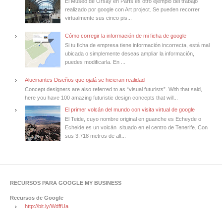
El Museo de Orsay en París es otro ejemplo del trabajo
realizado por google con Art project. Se pueden recorrer
virtualmente sus cinco pis...
Cómo corregir la información de mi ficha de google
Si tu ficha de empresa tiene información incorrecta, está mal
ubicada o simplemente deseas ampliar la información,
puedes modificarla. En ...
Alucinantes Diseños que ojalá se hicieran realidad
Concept designers are also referred to as “visual futurists”. With that said,
here you have 100 amazing futuristic design concepts that will...
El primer volcán del mundo con visita virtual de google
El Teide, cuyo nombre original en guanche es Echeyde o
Echeide es un volcán situado en el centro de Tenerife. Con
sus 3.718 metros de alt...
RECURSOS PARA GOOGLE MY BUSINESS
Recursos de Google
http://bit.ly/WdffUa