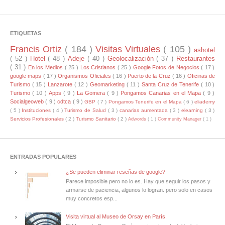
ETIQUETAS
Francis Ortiz
( 184 )
Visitas Virtuales
( 105 )
ashotel
( 52 )
Hotel
( 48 )
Adeje
( 40 )
Geolocalización
( 37 )
Restaurantes
( 31 )
En los Medios
( 25 )
Los Cristianos
( 25 )
Google Fotos de Negocios
( 17 )
google maps
( 17 )
Organismos Oficiales
( 16 )
Puerto de la Cruz
( 16 )
Oficinas de
Turismo
( 15 )
Lanzarote
( 12 )
Geomarketing
( 11 )
Santa Cruz de Tenerife
( 10 )
Turismo
( 10 )
Apps
( 9 )
La Gomera
( 9 )
Pongamos Canarias en el Mapa
( 9 )
Socialgeoweb
( 9 )
cdtca
( 9 )
GBP
( 7 )
Pongamos Tenerife en el Mapa
( 6 )
eliademy
( 5 )
Instituciones
( 4 )
Turismo de Salud
( 3 )
canarias aumentada
( 3 )
elearning
( 3 )
Servicios Profesionales
( 2 )
Turismo Sanitario
( 2 )
Adwords
( 1 )
Community Manager
( 1 )
ENTRADAS POPULARES
¿Se pueden eliminar reseñas de google?
Parece imposible pero no lo es. Hay que seguir los pasos y
armarse de paciencia, algunos lo logran. pero solo en casos
muy concretos esp...
Visita virtual al Museo de Orsay en París.