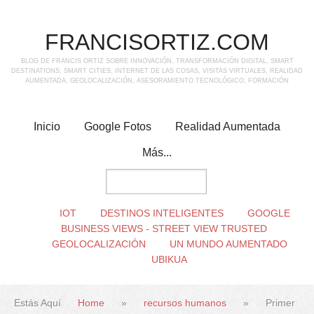
FRANCISORTIZ.COM
BLOG DE FRANCIS ORTIZ SOBRE INNOVACIÓN, TRANSFORMACIÓN DIGITAL, SMART
DESTINATIONS, SMART CITIES, INTERNET DE LAS COSAS, VISITAS VIRTUALES, REALIDAD
AUMENTADA, GEOLOCALIZACIÓN, ASESORAMIENTO TECNOLÓGICO, FORMACIÓN
Inicio
Google Fotos
Realidad Aumentada
Más...
IOT
DESTINOS INTELIGENTES
GOOGLE
BUSINESS VIEWS - STREET VIEW TRUSTED
GEOLOCALIZACIÓN
UN MUNDO AUMENTADO
UBIKUA
Estás Aquí
Home
»
recursos humanos
»
Primer