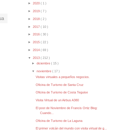
►
2020
( 1 )
►
2019
( 7 )
ua
►
2018
( 2 )
►
2017
( 10 )
►
2016
( 30 )
►
2015
( 22 )
►
2014
( 69 )
▼
2013
( 212 )
►
diciembre
( 15 )
▼
noviembre
( 17 )
Visitas virtuales a pequeños negocios.
Oficina de Turismo de Santa Cruz
Oficina de Turismo de Costa Teguise
Visita Virtual de un Airbus A380
El post de Noviembre de Francis Ortiz Blog:
Cuando...
Oficina de Turismo de La Laguna
El primer volcán del mundo con visita virtual de g...