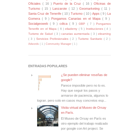
Oficiales
( 16 )
Puerto de la Cruz
( 16 )
Oficinas de
Turismo
( 15 )
Lanzarote
( 12 )
Geomarketing
( 11 )
Santa Cruz de Tenerife
( 10 )
Turismo
( 10 )
Apps
( 9 )
La
Gomera
( 9 )
Pongamos Canarias en el Mapa
( 9 )
Socialgeoweb
( 9 )
cdtca
( 9 )
GBP
( 7 )
Pongamos
Tenerife en el Mapa
( 6 )
eliademy
( 5 )
Instituciones
( 4 )
Turismo de Salud
( 3 )
canarias aumentada
( 3 )
elearning
( 3 )
Servicios Profesionales
( 2 )
Turismo Sanitario
( 2 )
Adwords
( 1 )
Community Manager
( 1 )
ENTRADAS POPULARES
¿Se pueden eliminar reseñas de
google?
Parece imposible pero no lo es.
Hay que seguir los pasos y
armarse de paciencia, algunos lo
logran. pero solo en casos muy concretos esp...
Visita virtual al Museo de Orsay
en París.
El Museo de Orsay en París es
otro ejemplo del trabajo realizado
por google con Art project. Se