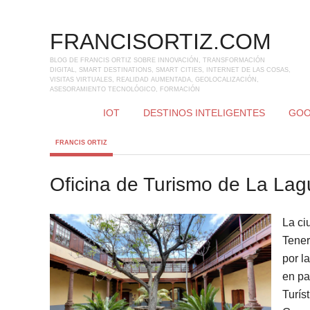
FRANCISORTIZ.COM
BLOG DE FRANCIS ORTIZ SOBRE INNOVACIÓN, TRANSFORMACIÓN
DIGITAL, SMART DESTINATIONS, SMART CITIES, INTERNET DE LAS COSAS,
VISITAS VIRTUALES, REALIDAD AUMENTADA, GEOLOCALIZACIÓN,
ASESORAMIENTO TECNOLÓGICO, FORMACIÓN
IOT
DESTINOS INTELIGENTES
GOO
FRANCIS ORTIZ
Oficina de Turismo de La La
La ci
Tener
por l
en pa
Turís