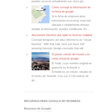
pueden recorrer virtualmente sus cinco pis...
Cómo corregir la información de
mi ficha de google
Si tu ficha de empresa tiene
información incorrecta, está mal
ubicada o simplemente deseas
ampliar la información, puedes modificarla. En ...
Alucinantes Diseños que ojalá se hicieran realidad
Concept designers are also referred to as “visual
futurists”. With that said, here you have 100
amazing futuristic design concepts that will...
El primer volcán del mundo con
visita virtual de google
El Teide, cuyo nombre original en
guanche es Echeyde o
Echeide es un volcán situado en
el centro de Tenerife. Con sus 3.718 metros de
alt...
RECURSOS PARA GOOGLE MY BUSINESS
Recursos de Google