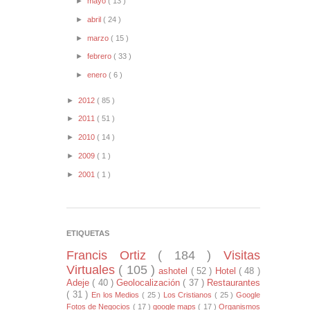
►
mayo
( 13 )
►
abril
( 24 )
►
marzo
( 15 )
►
febrero
( 33 )
►
enero
( 6 )
►
2012
( 85 )
►
2011
( 51 )
►
2010
( 14 )
►
2009
( 1 )
►
2001
( 1 )
ETIQUETAS
Francis Ortiz
( 184 )
Visitas
Virtuales
( 105 )
ashotel
( 52 )
Hotel
( 48 )
Adeje
( 40 )
Geolocalización
( 37 )
Restaurantes
( 31 )
En los Medios
( 25 )
Los Cristianos
( 25 )
Google
Fotos de Negocios
( 17 )
google maps
( 17 )
Organismos