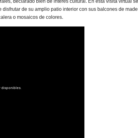
ales, declarado bien de interés cultural. En esta visita virtual s
 disfrutar de su amplio patio interior con sus balcones de made
calera o mosaicos de colores.