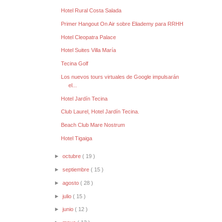
Hotel Rural Costa Salada
Primer Hangout On Air sobre Eliademy para RRHH
Hotel Cleopatra Palace
Hotel Suites Villa María
Tecina Golf
Los nuevos tours virtuales de Google impulsarán
el...
Hotel Jardín Tecina
Club Laurel, Hotel Jardín Tecina.
Beach Club Mare Nostrum
Hotel Tigaiga
►
octubre
( 19 )
►
septiembre
( 15 )
►
agosto
( 28 )
►
julio
( 15 )
►
junio
( 12 )