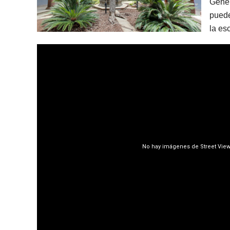
Gener
puede
la es