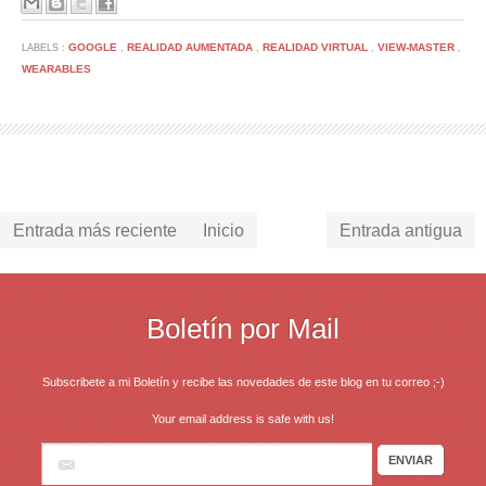
GOOGLE
REALIDAD AUMENTADA
REALIDAD VIRTUAL
VIEW-MASTER
LABELS :
,
,
,
,
WEARABLES
Entrada más reciente
Inicio
Entrada antigua
Boletín por Mail
Subscribete a mi Boletín y recibe las novedades de este blog en tu correo ;-)
Your email address is safe with us!