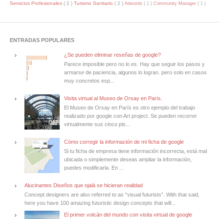
Servicios Profesionales
( 2 )
Turismo Sanitario
( 2 )
Adwords
( 1 )
Community Manager
( 1 )
ENTRADAS POPULARES
¿Se pueden eliminar reseñas de google?
Parece imposible pero no lo es. Hay que seguir los pasos y
armarse de paciencia, algunos lo logran. pero solo en casos
muy concretos esp...
Visita virtual al Museo de Orsay en París.
El Museo de Orsay en París es otro ejemplo del trabajo
realizado por google con Art project. Se pueden recorrer
virtualmente sus cinco pis...
Cómo corregir la información de mi ficha de google
Si tu ficha de empresa tiene información incorrecta, está mal
ubicada o simplemente deseas ampliar la información,
puedes modificarla. En ...
Alucinantes Diseños que ojalá se hicieran realidad
Concept designers are also referred to as “visual futurists”. With that said,
here you have 100 amazing futuristic design concepts that will...
El primer volcán del mundo con visita virtual de google