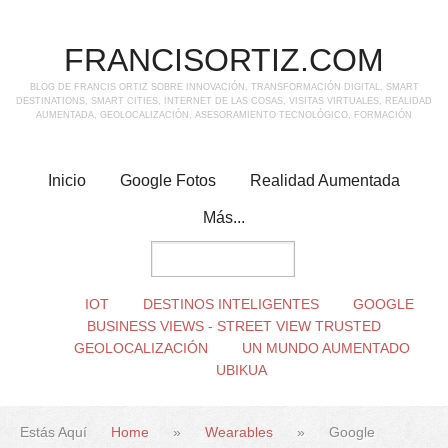
FRANCISORTIZ.COM
BLOG DE FRANCIS ORTIZ SOBRE INNOVACIÓN, TRANSFORMACIÓN DIGITAL, SMART
DESTINATIONS, SMART CITIES, INTERNET DE LAS COSAS, VISITAS VIRTUALES, REALIDAD
AUMENTADA, GEOLOCALIZACIÓN, ASESORAMIENTO TECNOLÓGICO, FORMACIÓN
Inicio
Google Fotos
Realidad Aumentada
Más...
IOT
DESTINOS INTELIGENTES
GOOGLE
BUSINESS VIEWS - STREET VIEW TRUSTED
GEOLOCALIZACIÓN
UN MUNDO AUMENTADO
UBIKUA
Estás Aquí
Home
»
Wearables
»
Google