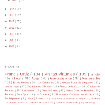
►
enero
( 3 )
►
2014
( 69 )
►
2013
( 212 )
►
2012
( 85 )
►
2011
( 51 )
►
2010
( 14 )
►
2009
( 1 )
►
2001
( 1 )
ETIQUETAS
Francis Ortiz
( 184 )
Visitas Virtuales
( 105 )
ashotel
( 52 )
Hotel
( 48 )
Adeje
( 40 )
Geolocalización
( 37 )
Restaurantes
( 31 )
En los Medios
( 25 )
Los Cristianos
( 25 )
Google Fotos de Negocios
( 17 )
google maps
( 17 )
Organismos Oficiales
( 16 )
Puerto de la Cruz
( 16 )
Oficinas de
Turismo
( 15 )
Lanzarote
( 12 )
Geomarketing
( 11 )
Santa Cruz de Tenerife
( 10 )
Turismo
( 10 )
Apps
( 9 )
La Gomera
( 9 )
Pongamos Canarias en el Mapa
( 9 )
Socialgeoweb
( 9 )
cdtca
( 9 )
GBP
( 7 )
Pongamos Tenerife en el Mapa
( 6 )
eliademy
( 5 )
Instituciones
( 4 )
Turismo de Salud
( 3 )
canarias aumentada
( 3 )
elearning
( 3 )