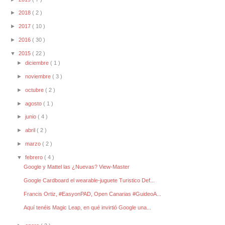
►
2018
( 2 )
►
2017
( 10 )
►
2016
( 30 )
▼
2015
( 22 )
►
diciembre
( 1 )
►
noviembre
( 3 )
►
octubre
( 2 )
►
agosto
( 1 )
►
junio
( 4 )
►
abril
( 2 )
►
marzo
( 2 )
▼
febrero
( 4 )
Google y Mattel las ¿Nuevas? View-Master
Google Cardboard el wearable-juguete Turistico Def...
Francis Ortiz, #EasyonPAD, Open Canarias #GuideoA...
Aquí tenéis Magic Leap, en qué invirtió Google una...