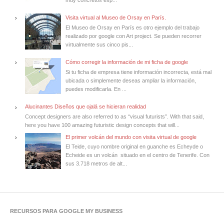
Visita virtual al Museo de Orsay en París.
El Museo de Orsay en París es otro ejemplo del trabajo
realizado por google con Art project. Se pueden recorrer
virtualmente sus cinco pis...
Cómo corregir la información de mi ficha de google
Si tu ficha de empresa tiene información incorrecta, está mal
ubicada o simplemente deseas ampliar la información,
puedes modificarla. En ...
Alucinantes Diseños que ojalá se hicieran realidad
Concept designers are also referred to as “visual futurists”. With that said,
here you have 100 amazing futuristic design concepts that will...
El primer volcán del mundo con visita virtual de google
El Teide, cuyo nombre original en guanche es Echeyde o
Echeide es un volcán situado en el centro de Tenerife. Con
sus 3.718 metros de alt...
RECURSOS PARA GOOGLE MY BUSINESS