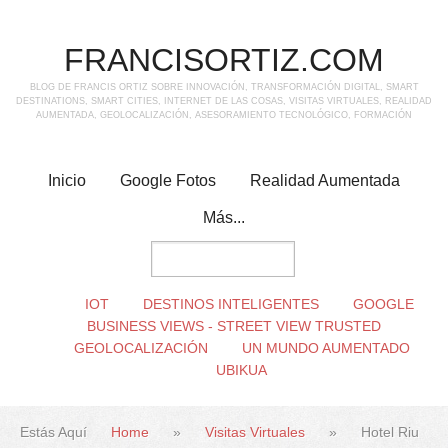
FRANCISORTIZ.COM
BLOG DE FRANCIS ORTIZ SOBRE INNOVACIÓN, TRANSFORMACIÓN DIGITAL, SMART
DESTINATIONS, SMART CITIES, INTERNET DE LAS COSAS, VISITAS VIRTUALES, REALIDAD
AUMENTADA, GEOLOCALIZACIÓN, ASESORAMIENTO TECNOLÓGICO, FORMACIÓN
Inicio
Google Fotos
Realidad Aumentada
Más...
IOT
DESTINOS INTELIGENTES
GOOGLE
BUSINESS VIEWS - STREET VIEW TRUSTED
GEOLOCALIZACIÓN
UN MUNDO AUMENTADO
UBIKUA
Estás Aquí
Home
»
Visitas Virtuales
»
Hotel Riu