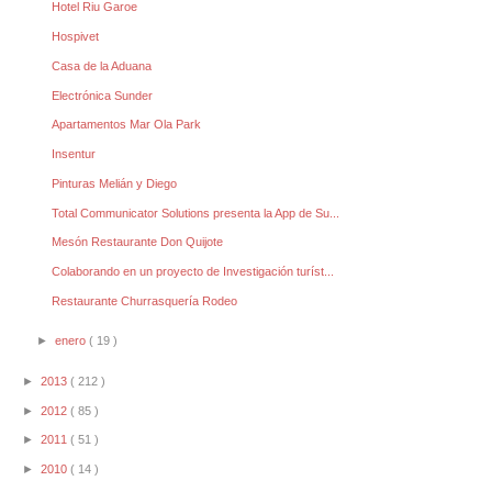
Hotel Riu Garoe
Hospivet
Casa de la Aduana
Electrónica Sunder
Apartamentos Mar Ola Park
Insentur
Pinturas Melián y Diego
Total Communicator Solutions presenta la App de Su...
Mesón Restaurante Don Quijote
Colaborando en un proyecto de Investigación turíst...
Restaurante Churrasquería Rodeo
►
enero
( 19 )
►
2013
( 212 )
►
2012
( 85 )
►
2011
( 51 )
►
2010
( 14 )