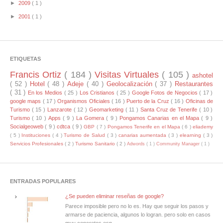
►
2009
( 1 )
►
2001
( 1 )
ETIQUETAS
Francis Ortiz
( 184 )
Visitas Virtuales
( 105 )
ashotel
( 52 )
Hotel
( 48 )
Adeje
( 40 )
Geolocalización
( 37 )
Restaurantes
( 31 )
En los Medios
( 25 )
Los Cristianos
( 25 )
Google Fotos de Negocios
( 17 )
google maps
( 17 )
Organismos Oficiales
( 16 )
Puerto de la Cruz
( 16 )
Oficinas de
Turismo
( 15 )
Lanzarote
( 12 )
Geomarketing
( 11 )
Santa Cruz de Tenerife
( 10 )
Turismo
( 10 )
Apps
( 9 )
La Gomera
( 9 )
Pongamos Canarias en el Mapa
( 9 )
Socialgeoweb
( 9 )
cdtca
( 9 )
GBP
( 7 )
Pongamos Tenerife en el Mapa
( 6 )
eliademy
( 5 )
Instituciones
( 4 )
Turismo de Salud
( 3 )
canarias aumentada
( 3 )
elearning
( 3 )
Servicios Profesionales
( 2 )
Turismo Sanitario
( 2 )
Adwords
( 1 )
Community Manager
( 1 )
ENTRADAS POPULARES
¿Se pueden eliminar reseñas de google?
Parece imposible pero no lo es. Hay que seguir los pasos y
armarse de paciencia, algunos lo logran. pero solo en casos
muy concretos esp...