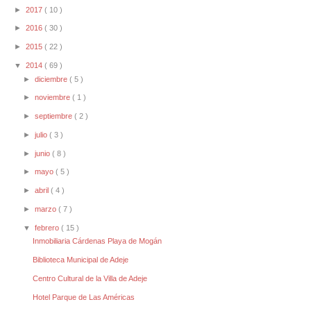
►
2017
( 10 )
►
2016
( 30 )
►
2015
( 22 )
▼
2014
( 69 )
►
diciembre
( 5 )
►
noviembre
( 1 )
►
septiembre
( 2 )
►
julio
( 3 )
►
junio
( 8 )
►
mayo
( 5 )
►
abril
( 4 )
►
marzo
( 7 )
▼
febrero
( 15 )
Inmobiliaria Cárdenas Playa de Mogán
Biblioteca Municipal de Adeje
Centro Cultural de la Villa de Adeje
Hotel Parque de Las Américas