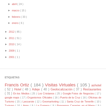
►
abril
( 24 )
►
marzo
( 15 )
►
febrero
( 33 )
►
enero
( 6 )
►
2012
( 85 )
►
2011
( 51 )
►
2010
( 14 )
►
2009
( 1 )
►
2001
( 1 )
ETIQUETAS
Francis Ortiz
( 184 )
Visitas Virtuales
( 105 )
ashotel
( 52 )
Hotel
( 48 )
Adeje
( 40 )
Geolocalización
( 37 )
Restaurantes
( 31 )
En los Medios
( 25 )
Los Cristianos
( 25 )
Google Fotos de Negocios
( 17 )
google maps
( 17 )
Organismos Oficiales
( 16 )
Puerto de la Cruz
( 16 )
Oficinas de
Turismo
( 15 )
Lanzarote
( 12 )
Geomarketing
( 11 )
Santa Cruz de Tenerife
( 10 )
Turismo
( 10 )
Apps
( 9 )
La Gomera
( 9 )
Pongamos Canarias en el Mapa
( 9 )