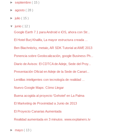
►
septiembre
( 15 )
►
agosto
( 28 )
►
julio
( 15 )
▼
junio
( 12 )
Google Earth 7.1 para Android e iOS, ahora con Str...
El Hotel Burj Khalifa, La mayor estructura creada ...
Ben Blachnitzky, metaio, AR SDK Tutorial at AWE 2013
Ponencia sobre Geolocalización, google Business Ph...
Diario de Avisos: El CDTCA de Adeje, Sede del Proy...
Presentación Oficial en Adeje de la Sede de Canari...
Lentillas inteligentes con tecnología de realidad ...
Nuevo Google Maps: Cómo Llegar
Buena acogida al proyecto 'Gehotel' en La Palma
El Marketing de Proximidad a Junio de 2013
El Proyecto Canarias Aumentada
Realidad aumentada en 3 minutos. www.explainers.tv
►
mayo
( 13 )