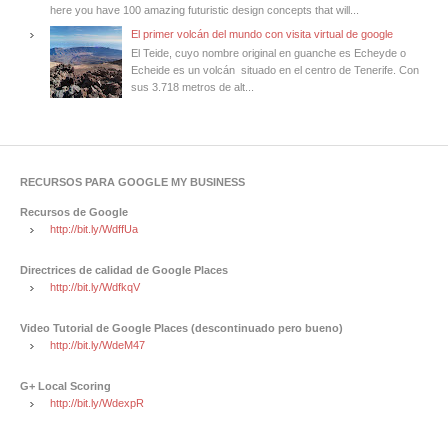
here you have 100 amazing futuristic design concepts that will...
El primer volcán del mundo con visita virtual de google
El Teide, cuyo nombre original en guanche es Echeyde o
Echeide es un volcán situado en el centro de Tenerife. Con
sus 3.718 metros de alt...
RECURSOS PARA GOOGLE MY BUSINESS
Recursos de Google
http://bit.ly/WdffUa
Directrices de calidad de Google Places
http://bit.ly/WdfkqV
Video Tutorial de Google Places (descontinuado pero bueno)
http://bit.ly/WdeM47
G+ Local Scoring
http://bit.ly/WdexpR