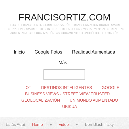
FRANCISORTIZ.COM
BLOG DE FRANCIS ORTIZ SOBRE INNOVACIÓN, TRANSFORMACIÓN DIGITAL, SMART
DESTINATIONS, SMART CITIES, INTERNET DE LAS COSAS, VISITAS VIRTUALES, REALIDAD
AUMENTADA, GEOLOCALIZACIÓN, ASESORAMIENTO TECNOLÓGICO, FORMACIÓN
Inicio
Google Fotos
Realidad Aumentada
Más...
IOT
DESTINOS INTELIGENTES
GOOGLE
BUSINESS VIEWS - STREET VIEW TRUSTED
GEOLOCALIZACIÓN
UN MUNDO AUMENTADO
UBIKUA
Estás Aquí
Home
»
video
»
Ben Blachnitzky,