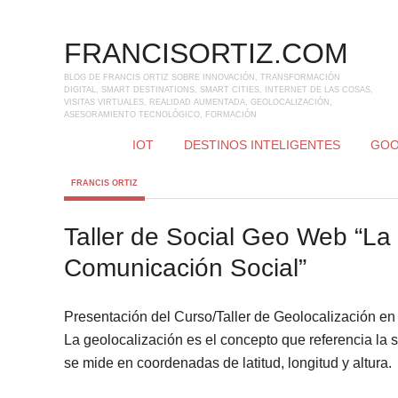
FRANCISORTIZ.COM
BLOG DE FRANCIS ORTIZ SOBRE INNOVACIÓN, TRANSFORMACIÓN
DIGITAL, SMART DESTINATIONS, SMART CITIES, INTERNET DE LAS COSAS,
VISITAS VIRTUALES, REALIDAD AUMENTADA, GEOLOCALIZACIÓN,
ASESORAMIENTO TECNOLÓGICO, FORMACIÓN
IOT
DESTINOS INTELIGENTES
GOO
FRANCIS ORTIZ
Taller de Social Geo Web “La
Comunicación Social”
Presentación del Curso/Taller de Geolocalización en
La geolocalización es el concepto que referencia la
se mide en coordenadas de latitud, longitud y altura.