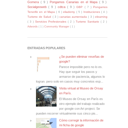
Gomera
( 9 )
Pongamos Canarias en el Mapa
( 9 )
Socialgeoweb
( 9 )
cdtca
( 9 )
GBP
( 7 )
Pongamos
Tenerife en el Mapa
( 6 )
eliademy
( 5 )
Instituciones
( 4 )
Turismo de Salud
( 3 )
canarias aumentada
( 3 )
elearning
( 3 )
Servicios Profesionales
( 2 )
Turismo Sanitario
( 2 )
Adwords
( 1 )
Community Manager
( 1 )
ENTRADAS POPULARES
¿Se pueden eliminar reseñas de
google?
Parece imposible pero no lo es.
Hay que seguir los pasos y
armarse de paciencia, algunos lo
logran. pero solo en casos muy concretos esp...
Visita virtual al Museo de Orsay
en París.
El Museo de Orsay en París es
otro ejemplo del trabajo realizado
por google con Art project. Se
pueden recorrer virtualmente sus cinco pis...
Cómo corregir la información de
mi ficha de google