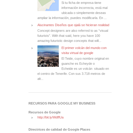
Si tu ficha de empresa tiene
información incorrecta, está mal
ubicada o simplemente deseas
ampliar la información, puedes modificarla. En ...
Alucinantes Diseños que ojalá se hicieran realidad
Concept designers are also referred to as “visual
futurists”. With that said, here you have 100
amazing futuristic design concepts that will...
El primer volcán del mundo con
visita virtual de google
El Teide, cuyo nombre original en
guanche es Echeyde o
Echeide es un volcán situado en
el centro de Tenerife. Con sus 3.718 metros de
alt...
RECURSOS PARA GOOGLE MY BUSINESS
Recursos de Google
http://bit.ly/WdffUa
Directrices de calidad de Google Places