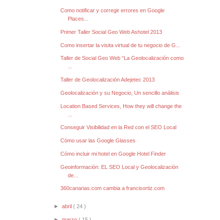
Como notificar y corregir errores en Google
Places...
Primer Taller Social Geo Web Ashotel 2013
Como insertar la visita virtual de tu negocio de G...
Taller de Social Geo Web “La Geolocalización como
...
Taller de Geolocalización Adejetec 2013
Geolocalización y su Negocio, Un sencillo análisis
Location Based Services, How they will change the
...
Conseguir Visibilidad en la Red con el SEO Local
Cómo usar las Google Glasses
Cómo incluir mi hotel en Google Hotel Finder
Geoinformación: EL SEO Local y Geolocalización
de...
360canarias.com cambia a francisortiz.com
►
abril
( 24 )
►
marzo
( 15 )