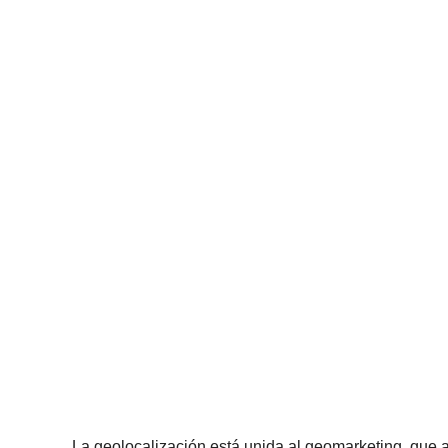
La geolocalización está unida al geomarketing, que 