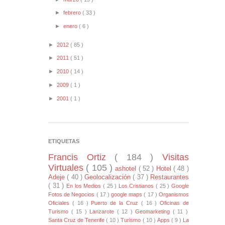
►
febrero
( 33 )
►
enero
( 6 )
►
2012
( 85 )
►
2011
( 51 )
►
2010
( 14 )
►
2009
( 1 )
►
2001
( 1 )
ETIQUETAS
Francis Ortiz
( 184 )
Visitas
Virtuales
( 105 )
ashotel
( 52 )
Hotel
( 48 )
Adeje
( 40 )
Geolocalización
( 37 )
Restaurantes
( 31 )
En los Medios
( 25 )
Los Cristianos
( 25 )
Google
Fotos de Negocios
( 17 )
google maps
( 17 )
Organismos
Oficiales
( 16 )
Puerto de la Cruz
( 16 )
Oficinas de
Turismo
( 15 )
Lanzarote
( 12 )
Geomarketing
( 11 )
Santa Cruz de Tenerife
( 10 )
Turismo
( 10 )
Apps
( 9 )
La