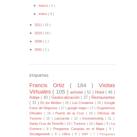
►
marzo
( 1 )
►
enero
( 4 )
►
2011
( 51 )
►
2010
( 14 )
►
2009
( 1 )
►
2001
( 1 )
ETIQUETAS
Francis Ortiz
( 184 )
Visitas
Virtuales
( 105 )
ashotel
( 52 )
Hotel
( 48 )
Adeje
( 40 )
Geolocalización
( 37 )
Restaurantes
( 31 )
En los Medios
( 25 )
Los Cristianos
( 25 )
Google
Fotos de Negocios
( 17 )
google maps
( 17 )
Organismos
Oficiales
( 16 )
Puerto de la Cruz
( 16 )
Oficinas de
Turismo
( 15 )
Lanzarote
( 12 )
Geomarketing
( 11 )
Santa Cruz de Tenerife
( 10 )
Turismo
( 10 )
Apps
( 9 )
La
Gomera
( 9 )
Pongamos Canarias en el Mapa
( 9 )
Socialgeoweb
( 9 )
cdtca
( 9 )
GBP
( 7 )
Pongamos