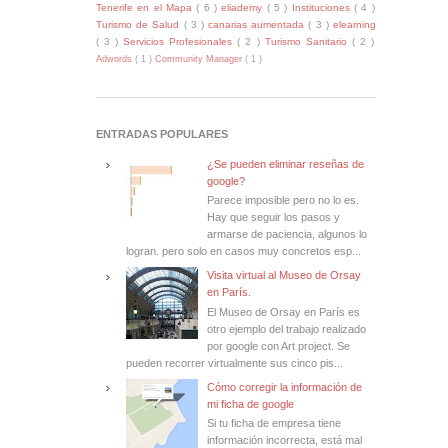
Tenerife en el Mapa
( 6 )
eliademy
( 5 )
Instituciones
( 4 )
Turismo de Salud
( 3 )
canarias aumentada
( 3 )
elearning
( 3 )
Servicios Profesionales
( 2 )
Turismo Sanitario
( 2 )
Adwords
( 1 )
Community Manager
( 1 )
ENTRADAS POPULARES
¿Se pueden eliminar reseñas de
google?
Parece imposible pero no lo es.
Hay que seguir los pasos y
armarse de paciencia, algunos lo
logran. pero solo en casos muy concretos esp...
Visita virtual al Museo de Orsay
en París.
El Museo de Orsay en París es
otro ejemplo del trabajo realizado
por google con Art project. Se
pueden recorrer virtualmente sus cinco pis...
Cómo corregir la información de
mi ficha de google
Si tu ficha de empresa tiene
información incorrecta, está mal