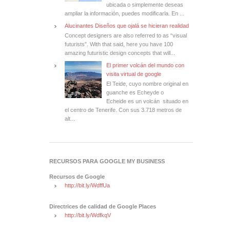
ubicada o simplemente deseas
ampliar la información, puedes modificarla. En ...
Alucinantes Diseños que ojalá se hicieran realidad
Concept designers are also referred to as “visual
futurists”. With that said, here you have 100
amazing futuristic design concepts that will...
El primer volcán del mundo con
visita virtual de google
El Teide, cuyo nombre original en
guanche es Echeyde o
Echeide es un volcán situado en
el centro de Tenerife. Con sus 3.718 metros de
alt...
RECURSOS PARA GOOGLE MY BUSINESS
Recursos de Google
http://bit.ly/WdffUa
Directrices de calidad de Google Places
http://bit.ly/WdfkqV