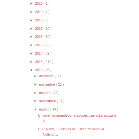
►
2020
( 1 )
►
2019
( 7 )
►
2018
( 2 )
►
2017
( 10 )
►
2016
( 30 )
►
2015
( 22 )
►
2014
( 69 )
►
2013
( 212 )
▼
2012
( 85 )
►
diciembre
( 3 )
►
noviembre
( 21 )
►
octubre
( 18 )
►
septiembre
( 11 )
▼
agosto
( 14 )
Un joven emprendedor aragonés trae a Zaragoza la
ú...
BBC News - Galleries of Justice museum in
Nottingh...