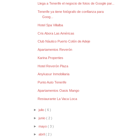
Llega a Tenerife el negocio de fotos de Google par...
Tenerife ya tiene fotógrafo de confianza para
Goog...
Hotel Spa Villalba
Cris Abora Las Américas
Club Náutico Puerto Colón de Adeje
Apartamentos Reverón
Karina Properties
Hotel Reverón Plaza
Anykasur Inmobiliaria
Punto Auto Tenerife
Apartamentos Oasis Mango
Restaurante La Vaca Loca
►
julio
( 6 )
►
junio
( 2 )
►
mayo
( 3 )
►
abril
( 2 )