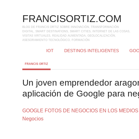
FRANCISORTIZ.COM
BLOG DE FRANCIS ORTIZ SOBRE INNOVACIÓN, TRANSFORMACIÓN
DIGITAL, SMART DESTINATIONS, SMART CITIES, INTERNET DE LAS COSAS,
VISITAS VIRTUALES, REALIDAD AUMENTADA, GEOLOCALIZACIÓN,
ASESORAMIENTO TECNOLÓGICO, FORMACIÓN
IOT
DESTINOS INTELIGENTES
GOO
FRANCIS ORTIZ
Un joven emprendedor aragoné
aplicación de Google para ne
GOOGLE FOTOS DE NEGOCIOS EN LOS MEDIOS - Fran
Negocios