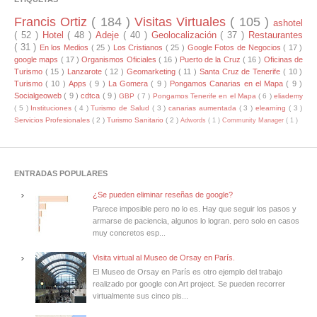
Francis Ortiz
( 184 )
Visitas Virtuales
( 105 )
ashotel
( 52 )
Hotel
( 48 )
Adeje
( 40 )
Geolocalización
( 37 )
Restaurantes
( 31 )
En los Medios
( 25 )
Los Cristianos
( 25 )
Google Fotos de Negocios
( 17 )
google maps
( 17 )
Organismos Oficiales
( 16 )
Puerto de la Cruz
( 16 )
Oficinas de
Turismo
( 15 )
Lanzarote
( 12 )
Geomarketing
( 11 )
Santa Cruz de Tenerife
( 10 )
Turismo
( 10 )
Apps
( 9 )
La Gomera
( 9 )
Pongamos Canarias en el Mapa
( 9 )
Socialgeoweb
( 9 )
cdtca
( 9 )
GBP
( 7 )
Pongamos Tenerife en el Mapa
( 6 )
eliademy
( 5 )
Instituciones
( 4 )
Turismo de Salud
( 3 )
canarias aumentada
( 3 )
elearning
( 3 )
Servicios Profesionales
( 2 )
Turismo Sanitario
( 2 )
Adwords
( 1 )
Community Manager
( 1 )
ENTRADAS POPULARES
¿Se pueden eliminar reseñas de google?
Parece imposible pero no lo es. Hay que seguir los pasos y
armarse de paciencia, algunos lo logran. pero solo en casos
muy concretos esp...
Visita virtual al Museo de Orsay en París.
El Museo de Orsay en París es otro ejemplo del trabajo
realizado por google con Art project. Se pueden recorrer
virtualmente sus cinco pis...