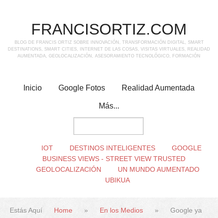
FRANCISORTIZ.COM
BLOG DE FRANCIS ORTIZ SOBRE INNOVACIÓN, TRANSFORMACIÓN DIGITAL, SMART
DESTINATIONS, SMART CITIES, INTERNET DE LAS COSAS, VISITAS VIRTUALES, REALIDAD
AUMENTADA, GEOLOCALIZACIÓN, ASESORAMIENTO TECNOLÓGICO, FORMACIÓN
Inicio
Google Fotos
Realidad Aumentada
Más...
IOT
DESTINOS INTELIGENTES
GOOGLE
BUSINESS VIEWS - STREET VIEW TRUSTED
GEOLOCALIZACIÓN
UN MUNDO AUMENTADO
UBIKUA
Estás Aquí
Home
»
En los Medios
»
Google ya