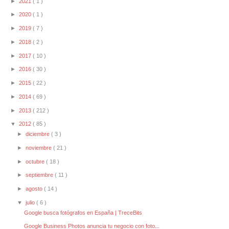
►
2021
( 1 )
►
2020
( 1 )
►
2019
( 7 )
►
2018
( 2 )
►
2017
( 10 )
►
2016
( 30 )
►
2015
( 22 )
►
2014
( 69 )
►
2013
( 212 )
▼
2012
( 85 )
►
diciembre
( 3 )
►
noviembre
( 21 )
►
octubre
( 18 )
►
septiembre
( 11 )
►
agosto
( 14 )
▼
julio
( 6 )
Google busca fotógrafos en España | TreceBits
Google Business Photos anuncia tu negocio con foto...