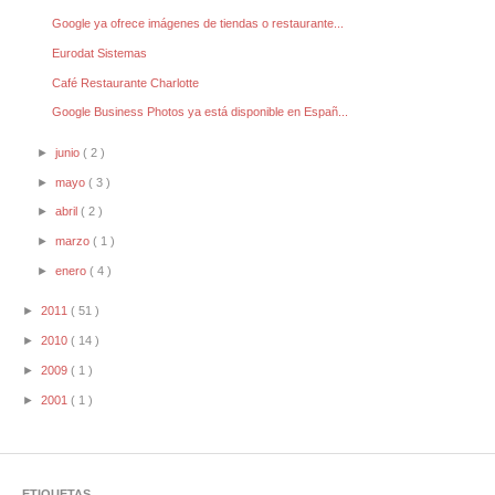
Google ya ofrece imágenes de tiendas o restaurante...
Eurodat Sistemas
Café Restaurante Charlotte
Google Business Photos ya está disponible en Españ...
►
junio
( 2 )
►
mayo
( 3 )
►
abril
( 2 )
►
marzo
( 1 )
►
enero
( 4 )
►
2011
( 51 )
►
2010
( 14 )
►
2009
( 1 )
►
2001
( 1 )
ETIQUETAS