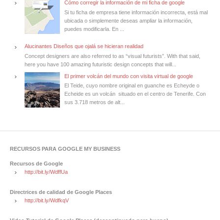
Cómo corregir la información de mi ficha de google
Si tu ficha de empresa tiene información incorrecta, está mal
ubicada o simplemente deseas ampliar la información,
puedes modificarla. En ...
Alucinantes Diseños que ojalá se hicieran realidad
Concept designers are also referred to as “visual futurists”. With that said,
here you have 100 amazing futuristic design concepts that will...
El primer volcán del mundo con visita virtual de google
El Teide, cuyo nombre original en guanche es Echeyde o
Echeide es un volcán situado en el centro de Tenerife. Con
sus 3.718 metros de alt...
RECURSOS PARA GOOGLE MY BUSINESS
Recursos de Google
http://bit.ly/WdffUa
Directrices de calidad de Google Places
http://bit.ly/WdfkqV