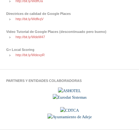
http://bit.ly/WdffUa
Directrices de calidad de Google Places
http://bit.ly/WdfkqV
Video Tutorial de Google Places (descontinuado pero bueno)
http://bit.ly/WdeM47
G+ Local Scoring
http://bit.ly/WdexpR
PARTNERS Y ENTIDADES COLABORADORAS