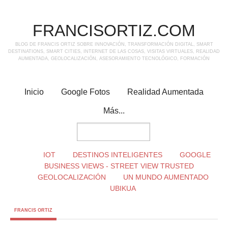
FRANCISORTIZ.COM
BLOG DE FRANCIS ORTIZ SOBRE INNOVACIÓN, TRANSFORMACIÓN DIGITAL, SMART
DESTINATIONS, SMART CITIES, INTERNET DE LAS COSAS, VISITAS VIRTUALES, REALIDAD
AUMENTADA, GEOLOCALIZACIÓN, ASESORAMIENTO TECNOLÓGICO, FORMACIÓN
Inicio
Google Fotos
Realidad Aumentada
Más...
IOT
DESTINOS INTELIGENTES
GOOGLE
BUSINESS VIEWS - STREET VIEW TRUSTED
GEOLOCALIZACIÓN
UN MUNDO AUMENTADO
UBIKUA
FRANCIS ORTIZ