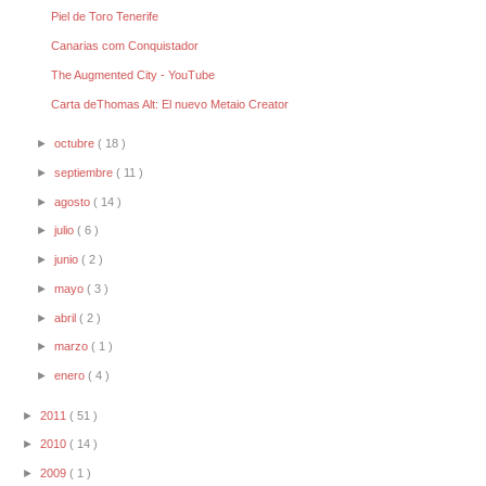
Piel de Toro Tenerife
Canarias com Conquistador
The Augmented City - YouTube
Carta deThomas Alt: El nuevo Metaio Creator
►
octubre
( 18 )
►
septiembre
( 11 )
►
agosto
( 14 )
►
julio
( 6 )
►
junio
( 2 )
►
mayo
( 3 )
►
abril
( 2 )
►
marzo
( 1 )
►
enero
( 4 )
►
2011
( 51 )
►
2010
( 14 )
►
2009
( 1 )