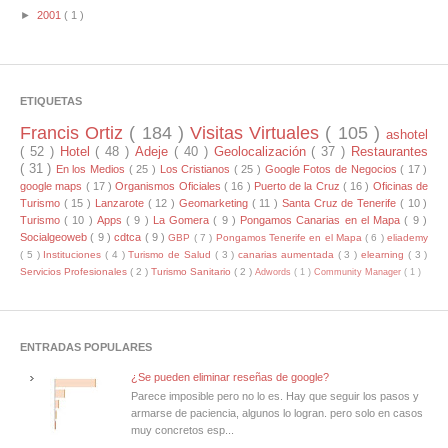
►
2001
( 1 )
ETIQUETAS
Francis Ortiz
( 184 )
Visitas Virtuales
( 105 )
ashotel
( 52 )
Hotel
( 48 )
Adeje
( 40 )
Geolocalización
( 37 )
Restaurantes
( 31 )
En los Medios
( 25 )
Los Cristianos
( 25 )
Google Fotos de Negocios
( 17 )
google maps
( 17 )
Organismos Oficiales
( 16 )
Puerto de la Cruz
( 16 )
Oficinas de
Turismo
( 15 )
Lanzarote
( 12 )
Geomarketing
( 11 )
Santa Cruz de Tenerife
( 10 )
Turismo
( 10 )
Apps
( 9 )
La Gomera
( 9 )
Pongamos Canarias en el Mapa
( 9 )
Socialgeoweb
( 9 )
cdtca
( 9 )
GBP
( 7 )
Pongamos Tenerife en el Mapa
( 6 )
eliademy
( 5 )
Instituciones
( 4 )
Turismo de Salud
( 3 )
canarias aumentada
( 3 )
elearning
( 3 )
Servicios Profesionales
( 2 )
Turismo Sanitario
( 2 )
Adwords
( 1 )
Community Manager
( 1 )
ENTRADAS POPULARES
¿Se pueden eliminar reseñas de google?
Parece imposible pero no lo es. Hay que seguir los pasos y
armarse de paciencia, algunos lo logran. pero solo en casos
muy concretos esp...