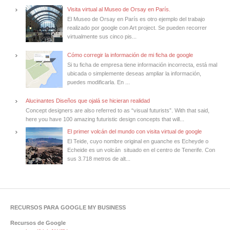
Visita virtual al Museo de Orsay en París.
El Museo de Orsay en París es otro ejemplo del trabajo
realizado por google con Art project. Se pueden recorrer
virtualmente sus cinco pis...
Cómo corregir la información de mi ficha de google
Si tu ficha de empresa tiene información incorrecta, está mal
ubicada o simplemente deseas ampliar la información,
puedes modificarla. En ...
Alucinantes Diseños que ojalá se hicieran realidad
Concept designers are also referred to as “visual futurists”. With that said,
here you have 100 amazing futuristic design concepts that will...
El primer volcán del mundo con visita virtual de google
El Teide, cuyo nombre original en guanche es Echeyde o
Echeide es un volcán situado en el centro de Tenerife. Con
sus 3.718 metros de alt...
RECURSOS PARA GOOGLE MY BUSINESS
Recursos de Google