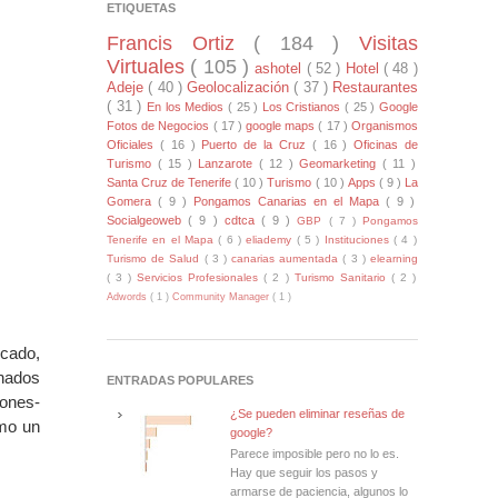
ETIQUETAS
Francis Ortiz
( 184 )
Visitas
Virtuales
( 105 )
ashotel
( 52 )
Hotel
( 48 )
Adeje
( 40 )
Geolocalización
( 37 )
Restaurantes
( 31 )
En los Medios
( 25 )
Los Cristianos
( 25 )
Google
Fotos de Negocios
( 17 )
google maps
( 17 )
Organismos
Oficiales
( 16 )
Puerto de la Cruz
( 16 )
Oficinas de
Turismo
( 15 )
Lanzarote
( 12 )
Geomarketing
( 11 )
Santa Cruz de Tenerife
( 10 )
Turismo
( 10 )
Apps
( 9 )
La
Gomera
( 9 )
Pongamos Canarias en el Mapa
( 9 )
Socialgeoweb
( 9 )
cdtca
( 9 )
GBP
( 7 )
Pongamos
Tenerife en el Mapa
( 6 )
eliademy
( 5 )
Instituciones
( 4 )
Turismo de Salud
( 3 )
canarias aumentada
( 3 )
elearning
( 3 )
Servicios Profesionales
( 2 )
Turismo Sanitario
( 2 )
Adwords
( 1 )
Community Manager
( 1 )
rcado,
onados
ENTRADAS POPULARES
iones-
¿Se pueden eliminar reseñas de
omo un
google?
Parece imposible pero no lo es.
Hay que seguir los pasos y
armarse de paciencia, algunos lo