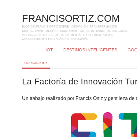
FRANCISORTIZ.COM
BLOG DE FRANCIS ORTIZ SOBRE INNOVACIÓN, TRANSFORMACIÓN
DIGITAL, SMART DESTINATIONS, SMART CITIES, INTERNET DE LAS COSAS,
VISITAS VIRTUALES, REALIDAD AUMENTADA, GEOLOCALIZACIÓN,
ASESORAMIENTO TECNOLÓGICO, FORMACIÓN
IOT
DESTINOS INTELIGENTES
GOO
FRANCIS ORTIZ
La Factoría de Innovación Tur
Un trabajo realizado por Francis Ortiz y gentileza de