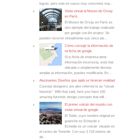
logran. pero solo en casos muy concretos esp...
Visita virtual al Museo de Orsay
en París.
El Museo de Orsay en París es
otro ejemplo del trabajo realizado
por google con Art project. Se
pueden recorrer virtualmente sus cinco pis...
Cómo corregir la información de
mi ficha de google
Si tu ficha de empresa tiene
información incorrecta, está mal
ubicada o simplemente deseas
ampliar la información, puedes modificarla. En ...
Alucinantes Diseños que ojalá se hicieran realidad
Concept designers are also referred to as “visual
futurists”. With that said, here you have 100
amazing futuristic design concepts that will...
El primer volcán del mundo con
visita virtual de google
El Teide, cuyo nombre original en
guanche es Echeyde o
Echeide es un volcán situado en
el centro de Tenerife. Con sus 3.718 metros de
alt...