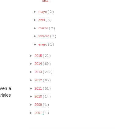
una...
►
mayo
( 2 )
►
abril
( 3 )
►
marzo
( 2 )
►
febrero
( 3 )
►
enero
( 1 )
►
2015
( 22 )
►
2014
( 69 )
►
2013
( 212 )
►
2012
( 85 )
even a
►
2011
( 51 )
riales
►
2010
( 14 )
►
2009
( 1 )
►
2001
( 1 )