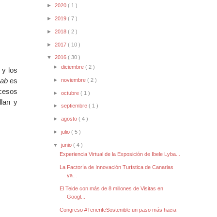
►
2020
( 1 )
►
2019
( 7 )
►
2018
( 2 )
►
2017
( 10 )
▼
2016
( 30 )
►
diciembre
( 2 )
 y los
Lab
es
►
noviembre
( 2 )
ocesos
►
octubre
( 1 )
llan y
►
septiembre
( 1 )
►
agosto
( 4 )
►
julio
( 5 )
▼
junio
( 4 )
Experiencia Virtual de la Exposición de Ibele Lyba...
La Factoría de Innovación Turística de Canarias
ya...
El Teide con más de 8 millones de Visitas en
Googl...
Congreso #TenerifeSostenible un paso más hacia