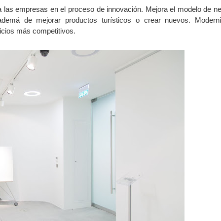
 las empresas en el proceso de innovación. Mejora el modelo de n
demá de mejorar productos turísticos o crear nuevos. Moderni
icios más competitivos.