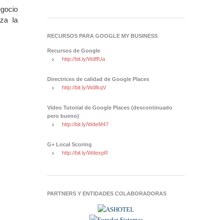
egocio
za la
RECURSOS PARA GOOGLE MY BUSINESS
Recursos de Google
http://bit.ly/WdffUa
Directrices de calidad de Google Places
http://bit.ly/WdfkqV
Video Tutorial de Google Places (descontinuado
pero bueno)
http://bit.ly/WdeM47
G+ Local Scoring
http://bit.ly/WdexpR
PARTNERS Y ENTIDADES COLABORADORAS