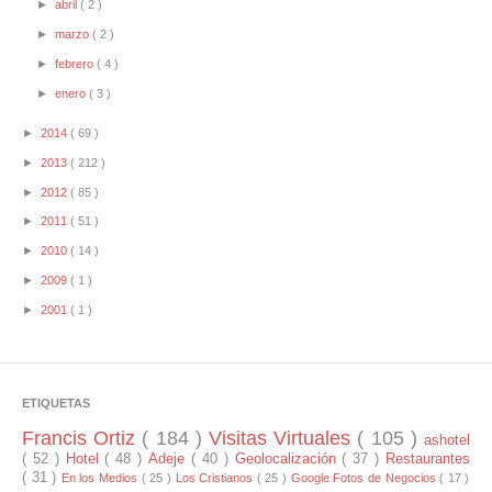
►
abril
( 2 )
►
marzo
( 2 )
►
febrero
( 4 )
►
enero
( 3 )
►
2014
( 69 )
►
2013
( 212 )
►
2012
( 85 )
►
2011
( 51 )
►
2010
( 14 )
►
2009
( 1 )
►
2001
( 1 )
ETIQUETAS
Francis Ortiz
( 184 )
Visitas Virtuales
( 105 )
ashotel
( 52 )
Hotel
( 48 )
Adeje
( 40 )
Geolocalización
( 37 )
Restaurantes
( 31 )
En los Medios
( 25 )
Los Cristianos
( 25 )
Google Fotos de Negocios
( 17 )