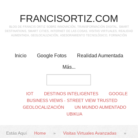
FRANCISORTIZ.COM
BLOG DE FRANCIS ORTIZ SOBRE INNOVACIÓN, TRANSFORMACIÓN DIGITAL, SMART
DESTINATIONS, SMART CITIES, INTERNET DE LAS COSAS, VISITAS VIRTUALES, REALIDAD
AUMENTADA, GEOLOCALIZACIÓN, ASESORAMIENTO TECNOLÓGICO, FORMACIÓN
Inicio
Google Fotos
Realidad Aumentada
Más...
IOT
DESTINOS INTELIGENTES
GOOGLE
BUSINESS VIEWS - STREET VIEW TRUSTED
GEOLOCALIZACIÓN
UN MUNDO AUMENTADO
UBIKUA
Estás Aquí
Home
»
Visitas Virtuales Avanzadas
»