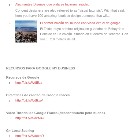
Alucinantes Diseños que ojalá se hicieran realidad
Concept designers are also referred to as “visual futurists”. With that said,
here you have 100 amazing futuristic design concepts that will...
El primer volcán del mundo con visita virtual de google
El Teide, cuyo nombre original en guanche es Echeyde o
Echeide es un volcán situado en el centro de Tenerife. Con
sus 3.718 metros de alt...
RECURSOS PARA GOOGLE MY BUSINESS
Recursos de Google
http://bit.ly/WdffUa
Directrices de calidad de Google Places
http://bit.ly/WdfkqV
Video Tutorial de Google Places (descontinuado pero bueno)
http://bit.ly/WdeM47
G+ Local Scoring
http://bit.ly/WdexpR