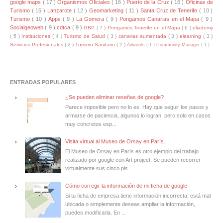
google maps
( 17 )
Organismos Oficiales
( 16 )
Puerto de la Cruz
( 16 )
Oficinas de
Turismo
( 15 )
Lanzarote
( 12 )
Geomarketing
( 11 )
Santa Cruz de Tenerife
( 10 )
Turismo
( 10 )
Apps
( 9 )
La Gomera
( 9 )
Pongamos Canarias en el Mapa
( 9 )
Socialgeoweb
( 9 )
cdtca
( 9 )
GBP
( 7 )
Pongamos Tenerife en el Mapa
( 6 )
eliademy
( 5 )
Instituciones
( 4 )
Turismo de Salud
( 3 )
canarias aumentada
( 3 )
elearning
( 3 )
Servicios Profesionales
( 2 )
Turismo Sanitario
( 2 )
Adwords
( 1 )
Community Manager
( 1 )
ENTRADAS POPULARES
¿Se pueden eliminar reseñas de google?
Parece imposible pero no lo es. Hay que seguir los pasos y
armarse de paciencia, algunos lo logran. pero solo en casos
muy concretos esp...
Visita virtual al Museo de Orsay en París.
El Museo de Orsay en París es otro ejemplo del trabajo
realizado por google con Art project. Se pueden recorrer
virtualmente sus cinco pis...
Cómo corregir la información de mi ficha de google
Si tu ficha de empresa tiene información incorrecta, está mal
ubicada o simplemente deseas ampliar la información,
puedes modificarla. En ...