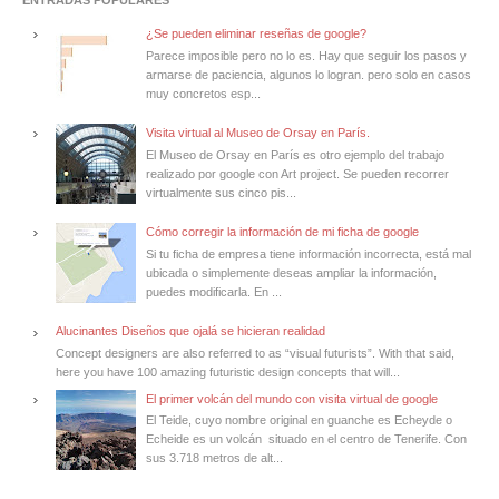
ENTRADAS POPULARES
¿Se pueden eliminar reseñas de google?
Parece imposible pero no lo es. Hay que seguir los pasos y
armarse de paciencia, algunos lo logran. pero solo en casos
muy concretos esp...
Visita virtual al Museo de Orsay en París.
El Museo de Orsay en París es otro ejemplo del trabajo
realizado por google con Art project. Se pueden recorrer
virtualmente sus cinco pis...
Cómo corregir la información de mi ficha de google
Si tu ficha de empresa tiene información incorrecta, está mal
ubicada o simplemente deseas ampliar la información,
puedes modificarla. En ...
Alucinantes Diseños que ojalá se hicieran realidad
Concept designers are also referred to as “visual futurists”. With that said,
here you have 100 amazing futuristic design concepts that will...
El primer volcán del mundo con visita virtual de google
El Teide, cuyo nombre original en guanche es Echeyde o
Echeide es un volcán situado en el centro de Tenerife. Con
sus 3.718 metros de alt...