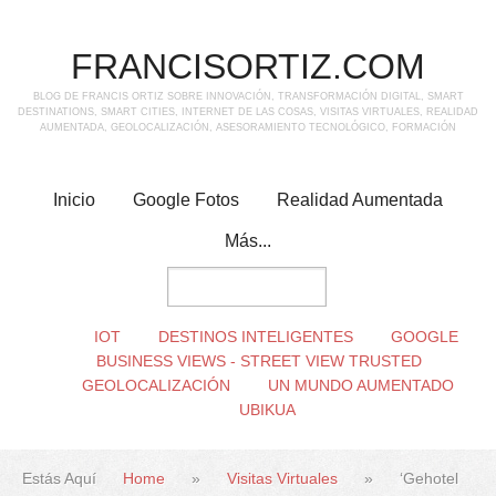
FRANCISORTIZ.COM
BLOG DE FRANCIS ORTIZ SOBRE INNOVACIÓN, TRANSFORMACIÓN DIGITAL, SMART
DESTINATIONS, SMART CITIES, INTERNET DE LAS COSAS, VISITAS VIRTUALES, REALIDAD
AUMENTADA, GEOLOCALIZACIÓN, ASESORAMIENTO TECNOLÓGICO, FORMACIÓN
Inicio
Google Fotos
Realidad Aumentada
Más...
IOT
DESTINOS INTELIGENTES
GOOGLE
BUSINESS VIEWS - STREET VIEW TRUSTED
GEOLOCALIZACIÓN
UN MUNDO AUMENTADO
UBIKUA
Estás Aquí
Home
»
Visitas Virtuales
»
‘Gehotel