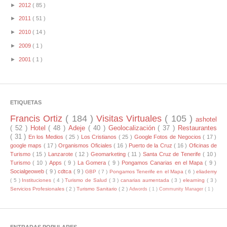
►
2012
( 85 )
►
2011
( 51 )
►
2010
( 14 )
►
2009
( 1 )
►
2001
( 1 )
ETIQUETAS
Francis Ortiz
( 184 )
Visitas Virtuales
( 105 )
ashotel
( 52 )
Hotel
( 48 )
Adeje
( 40 )
Geolocalización
( 37 )
Restaurantes
( 31 )
En los Medios
( 25 )
Los Cristianos
( 25 )
Google Fotos de Negocios
( 17 )
google maps
( 17 )
Organismos Oficiales
( 16 )
Puerto de la Cruz
( 16 )
Oficinas de
Turismo
( 15 )
Lanzarote
( 12 )
Geomarketing
( 11 )
Santa Cruz de Tenerife
( 10 )
Turismo
( 10 )
Apps
( 9 )
La Gomera
( 9 )
Pongamos Canarias en el Mapa
( 9 )
Socialgeoweb
( 9 )
cdtca
( 9 )
GBP
( 7 )
Pongamos Tenerife en el Mapa
( 6 )
eliademy
( 5 )
Instituciones
( 4 )
Turismo de Salud
( 3 )
canarias aumentada
( 3 )
elearning
( 3 )
Servicios Profesionales
( 2 )
Turismo Sanitario
( 2 )
Adwords
( 1 )
Community Manager
( 1 )