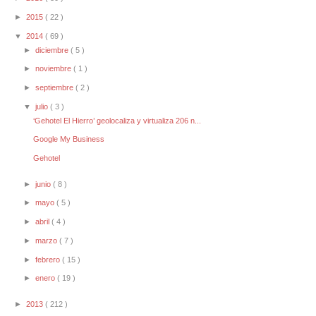
►
2015
( 22 )
▼
2014
( 69 )
►
diciembre
( 5 )
►
noviembre
( 1 )
►
septiembre
( 2 )
▼
julio
( 3 )
‘Gehotel El Hierro’ geolocaliza y virtualiza 206 n...
Google My Business
Gehotel
►
junio
( 8 )
►
mayo
( 5 )
►
abril
( 4 )
►
marzo
( 7 )
►
febrero
( 15 )
►
enero
( 19 )
►
2013
( 212 )