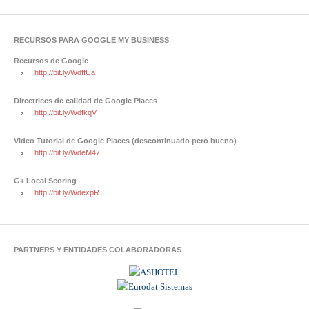
RECURSOS PARA GOOGLE MY BUSINESS
Recursos de Google
http://bit.ly/WdffUa
Directrices de calidad de Google Places
http://bit.ly/WdfkqV
Video Tutorial de Google Places (descontinuado pero bueno)
http://bit.ly/WdeM47
G+ Local Scoring
http://bit.ly/WdexpR
PARTNERS Y ENTIDADES COLABORADORAS