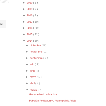
►
2020
( 1 )
►
2019
( 7 )
►
2018
( 2 )
►
2017
( 10 )
ua
►
2016
( 30 )
►
2015
( 22 )
▼
2014
( 69 )
►
diciembre
( 5 )
►
noviembre
( 1 )
►
septiembre
( 2 )
►
julio
( 3 )
►
junio
( 8 )
►
mayo
( 5 )
►
abril
( 4 )
▼
marzo
( 7 )
Gourmetland La Martina
Pabellón Polideportivo Municipal de Adeje