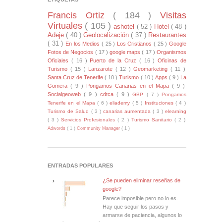
Francis Ortiz
( 184 )
Visitas
Virtuales
( 105 )
ashotel
( 52 )
Hotel
( 48 )
Adeje
( 40 )
Geolocalización
( 37 )
Restaurantes
( 31 )
En los Medios
( 25 )
Los Cristianos
( 25 )
Google
Fotos de Negocios
( 17 )
google maps
( 17 )
Organismos
Oficiales
( 16 )
Puerto de la Cruz
( 16 )
Oficinas de
Turismo
( 15 )
Lanzarote
( 12 )
Geomarketing
( 11 )
Santa Cruz de Tenerife
( 10 )
Turismo
( 10 )
Apps
( 9 )
La
Gomera
( 9 )
Pongamos Canarias en el Mapa
( 9 )
Socialgeoweb
( 9 )
cdtca
( 9 )
GBP
( 7 )
Pongamos
Tenerife en el Mapa
( 6 )
eliademy
( 5 )
Instituciones
( 4 )
Turismo de Salud
( 3 )
canarias aumentada
( 3 )
elearning
( 3 )
Servicios Profesionales
( 2 )
Turismo Sanitario
( 2 )
Adwords
( 1 )
Community Manager
( 1 )
ENTRADAS POPULARES
¿Se pueden eliminar reseñas de
google?
Parece imposible pero no lo es.
Hay que seguir los pasos y
armarse de paciencia, algunos lo