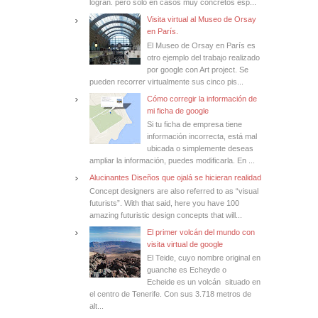
logran. pero solo en casos muy concretos esp...
Visita virtual al Museo de Orsay
en París.
El Museo de Orsay en París es
otro ejemplo del trabajo realizado
por google con Art project. Se
pueden recorrer virtualmente sus cinco pis...
Cómo corregir la información de
mi ficha de google
Si tu ficha de empresa tiene
información incorrecta, está mal
ubicada o simplemente deseas
ampliar la información, puedes modificarla. En ...
Alucinantes Diseños que ojalá se hicieran realidad
Concept designers are also referred to as “visual
futurists”. With that said, here you have 100
amazing futuristic design concepts that will...
El primer volcán del mundo con
visita virtual de google
El Teide, cuyo nombre original en
guanche es Echeyde o
Echeide es un volcán situado en
el centro de Tenerife. Con sus 3.718 metros de
alt...