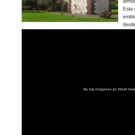
armas
Esta 
emble
desde