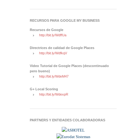
RECURSOS PARA GOOGLE MY BUSINESS
Recursos de Google
http://bit.ly/WdffUa
Directrices de calidad de Google Places
http://bit.ly/WdfkqV
Video Tutorial de Google Places (descontinuado
pero bueno)
http://bit.ly/WdeM47
G+ Local Scoring
http://bit.ly/WdexpR
PARTNERS Y ENTIDADES COLABORADORAS