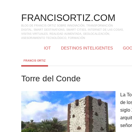
FRANCISORTIZ.COM
BLOG DE FRANCIS ORTIZ SOBRE INNOVACIÓN, TRANSFORMACIÓN
DIGITAL, SMART DESTINATIONS, SMART CITIES, INTERNET DE LAS COSAS,
VISITAS VIRTUALES, REALIDAD AUMENTADA, GEOLOCALIZACIÓN,
ASESORAMIENTO TECNOLÓGICO, FORMACIÓN
IOT
DESTINOS INTELIGENTES
GOO
FRANCIS ORTIZ
Torre del Conde
La To
de lo
siglo
arqui
señor