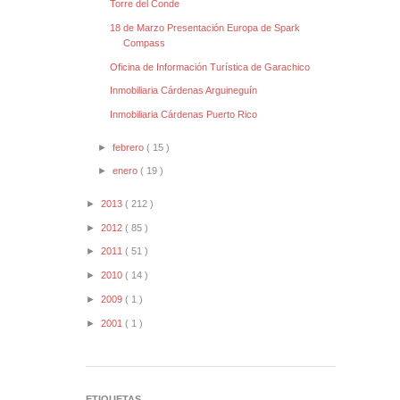
Torre del Conde
18 de Marzo Presentación Europa de Spark
Compass
Oficina de Información Turística de Garachico
Inmobiliaria Cárdenas Arguineguín
Inmobiliaria Cárdenas Puerto Rico
►
febrero
( 15 )
►
enero
( 19 )
►
2013
( 212 )
►
2012
( 85 )
►
2011
( 51 )
►
2010
( 14 )
►
2009
( 1 )
►
2001
( 1 )
ETIQUETAS