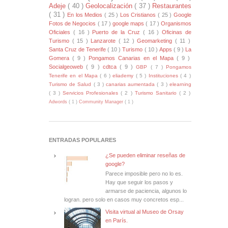
Adeje
( 40 )
Geolocalización
( 37 )
Restaurantes
( 31 )
En los Medios
( 25 )
Los Cristianos
( 25 )
Google
Fotos de Negocios
( 17 )
google maps
( 17 )
Organismos
Oficiales
( 16 )
Puerto de la Cruz
( 16 )
Oficinas de
Turismo
( 15 )
Lanzarote
( 12 )
Geomarketing
( 11 )
Santa Cruz de Tenerife
( 10 )
Turismo
( 10 )
Apps
( 9 )
La
Gomera
( 9 )
Pongamos Canarias en el Mapa
( 9 )
Socialgeoweb
( 9 )
cdtca
( 9 )
GBP
( 7 )
Pongamos
Tenerife en el Mapa
( 6 )
eliademy
( 5 )
Instituciones
( 4 )
Turismo de Salud
( 3 )
canarias aumentada
( 3 )
elearning
( 3 )
Servicios Profesionales
( 2 )
Turismo Sanitario
( 2 )
Adwords
( 1 )
Community Manager
( 1 )
ENTRADAS POPULARES
¿Se pueden eliminar reseñas de
google?
Parece imposible pero no lo es.
Hay que seguir los pasos y
armarse de paciencia, algunos lo
logran. pero solo en casos muy concretos esp...
Visita virtual al Museo de Orsay
en París.