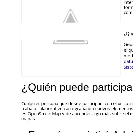
inte
form
como
¿Qué
Geor
el q
medi
dat
Sist
¿Quién puede participa
Cualquier persona que desee participar- con el único int
trabajo colaborativo cartografiando nuevos elemento
es OpenStreetMap y de aprender algo más sobre el mun
mapas.