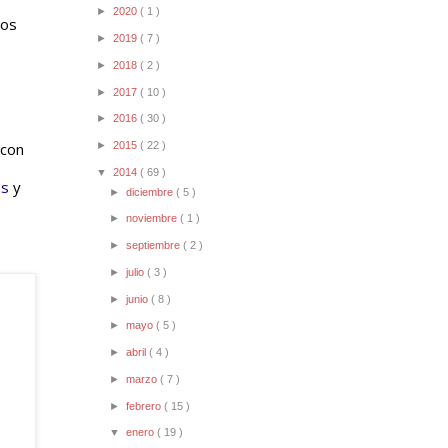
►
2020
( 1 )
os 
►
2019
( 7 )
►
2018
( 2 )
►
2017
( 10 )
►
2016
( 30 )
con 
►
2015
( 22 )
▼
2014
( 69 )
as
 y 
►
diciembre
( 5 )
 determinado. Este proceso es utilizado frecuentemente en los 
►
noviembre
( 1 )
►
septiembre
( 2 )
►
julio
( 3 )
►
junio
( 8 )
►
mayo
( 5 )
►
abril
( 4 )
►
marzo
( 7 )
►
febrero
( 15 )
▼
enero
( 19 )