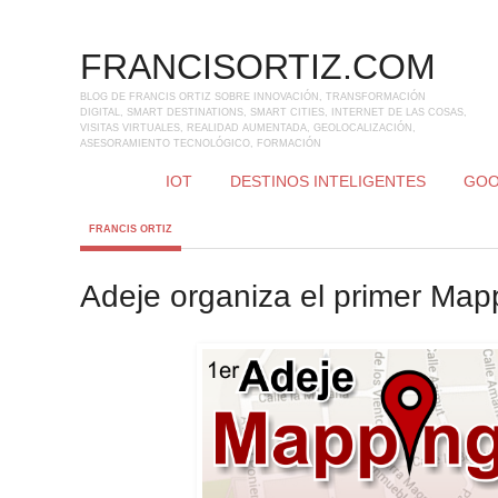
FRANCISORTIZ.COM
BLOG DE FRANCIS ORTIZ SOBRE INNOVACIÓN, TRANSFORMACIÓN
DIGITAL, SMART DESTINATIONS, SMART CITIES, INTERNET DE LAS COSAS,
VISITAS VIRTUALES, REALIDAD AUMENTADA, GEOLOCALIZACIÓN,
ASESORAMIENTO TECNOLÓGICO, FORMACIÓN
IOT
DESTINOS INTELIGENTES
GOO
FRANCIS ORTIZ
Adeje organiza el primer Map