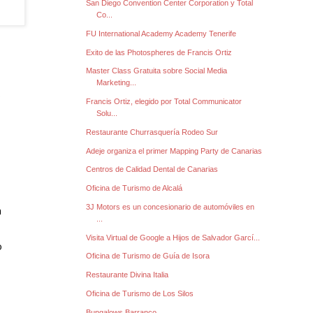
San Diego Convention Center Corporation y Total
Co...
FU International Academy Academy Tenerife
Exito de las Photospheres de Francis Ortiz
Master Class Gratuita sobre Social Media
Marketing...
 
Francis Ortiz, elegido por Total Communicator
Solu...
Restaurante Churrasquería Rodeo Sur
Adeje organiza el primer Mapping Party de Canarias
Centros de Calidad Dental de Canarias
Oficina de Turismo de Alcalá
3J Motors es un concesionario de automóviles en
 
...
Visita Virtual de Google a Hijos de Salvador Garcí...
 
Oficina de Turismo de Guía de Isora
Restaurante Divina Italia
Oficina de Turismo de Los Silos
Bungalows Barranco