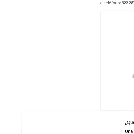
el teléfono:
922 28
¿Qué
Una 