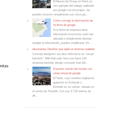
El Museo de Orsay en París es
otro ejemplo del trabajo realizado
por google con Art project. Se
pueden recorrer virtualmente sus cinco pis...
Cómo corregir la información de
mi ficha de google
Si tu ficha de empresa tiene
información incorrecta, está mal
ubicada o simplemente deseas
ampliar la información, puedes modificarla. En ...
Alucinantes Diseños que ojalá se hicieran realidad
Concept designers are also referred to as “visual
futurists”. With that said, here you have 100
amazing futuristic design concepts that will...
itas 
El primer volcán del mundo con
visita virtual de google
El Teide, cuyo nombre original en
guanche es Echeyde o
Echeide es un volcán situado en
el centro de Tenerife. Con sus 3.718 metros de
alt...