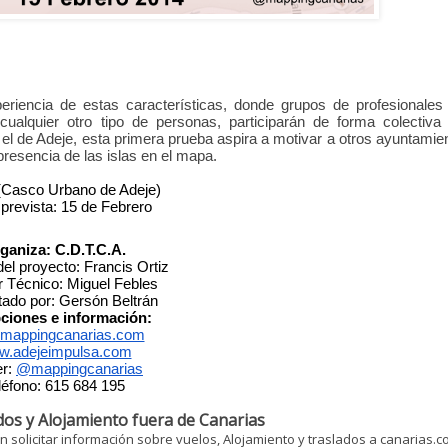
iencia de estas características, donde grupos de profesionales 
ualquier otro tipo de personas, participarán de forma colectiva 
el de Adeje, esta primera prueba aspira a motivar a otros ayuntamien
presencia de las islas en el mapa.
(Casco Urbano de Adeje)
prevista: 15 de Febrero
ganiza: C.D.T.C.A.
del proyecto: Francis Ortiz
r Técnico: Miguel Febles
ado por: Gersón Beltrán
pciones e información: 
mappingcanarias.com
.adejeimpulsa.com
r: 
@mappingcanarias
léfono: 615 684 195
os y Alojamiento fuera de Canarias
 solicitar información sobre vuelos, Alojamiento y traslados a canarias.