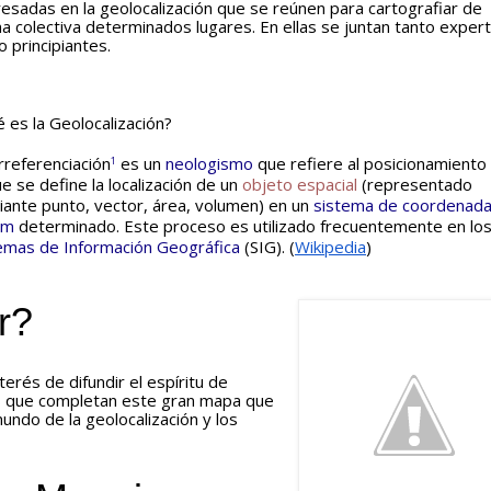
resadas en la geolocalización que se reúnen para cartografiar de 
a colectiva determinados lugares. En ellas se juntan tanto expert
 principiantes.
 es la Geolocalización?
referenciación
 es un 
neologismo
 que refiere al posicionamiento 
1
ue se define la localización de un 
objeto espacial
 (representado 
ante punto, vector, área, volumen) en un 
sistema de coordenad
um
emas de Información Geográfica
 (SIG). (
Wikipedia
)
r?
erés de difundir el espíritu de 
s que completan este gran mapa que 
do de la geolocalización y los 