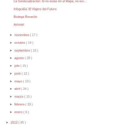
La Geolocalización: Si no estás en el Mapa, no exi...
Infografía: El Viajero del Futuro
Bodega Reverón
Ashotel
►
noviembre
( 17 )
►
octubre
( 19 )
►
septiembre
( 15 )
►
agosto
( 28 )
►
julio
( 15 )
►
junio
( 12 )
►
mayo
( 13 )
►
abril
( 24 )
►
marzo
( 15 )
►
febrero
( 33 )
►
enero
( 6 )
►
2012
( 85 )