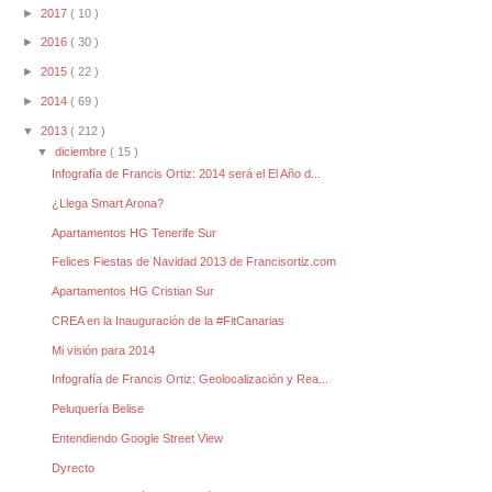
►
2017
( 10 )
►
2016
( 30 )
►
2015
( 22 )
►
2014
( 69 )
▼
2013
( 212 )
▼
diciembre
( 15 )
Infografía de Francis Ortiz: 2014 será el El Año d...
¿Llega Smart Arona?
Apartamentos HG Tenerife Sur
Felices Fiestas de Navidad 2013 de Francisortiz.com
Apartamentos HG Cristian Sur
CREA en la Inauguración de la #FitCanarias
Mi visión para 2014
Infografía de Francis Ortiz: Geolocalización y Rea...
Peluquería Belise
Entendiendo Google Street View
Dyrecto