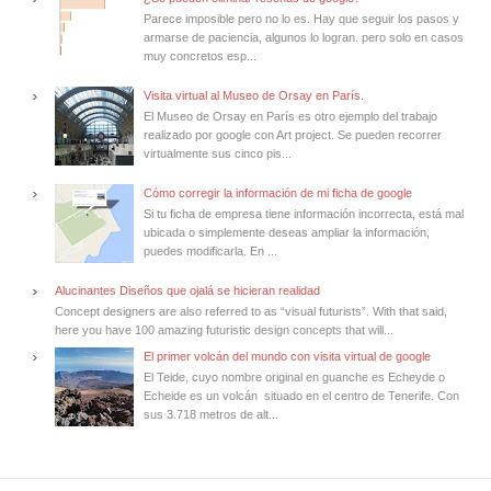
Parece imposible pero no lo es. Hay que seguir los pasos y
armarse de paciencia, algunos lo logran. pero solo en casos
muy concretos esp...
Visita virtual al Museo de Orsay en París.
El Museo de Orsay en París es otro ejemplo del trabajo
realizado por google con Art project. Se pueden recorrer
virtualmente sus cinco pis...
Cómo corregir la información de mi ficha de google
Si tu ficha de empresa tiene información incorrecta, está mal
ubicada o simplemente deseas ampliar la información,
puedes modificarla. En ...
Alucinantes Diseños que ojalá se hicieran realidad
Concept designers are also referred to as “visual futurists”. With that said,
here you have 100 amazing futuristic design concepts that will...
El primer volcán del mundo con visita virtual de google
El Teide, cuyo nombre original en guanche es Echeyde o
Echeide es un volcán situado en el centro de Tenerife. Con
sus 3.718 metros de alt...