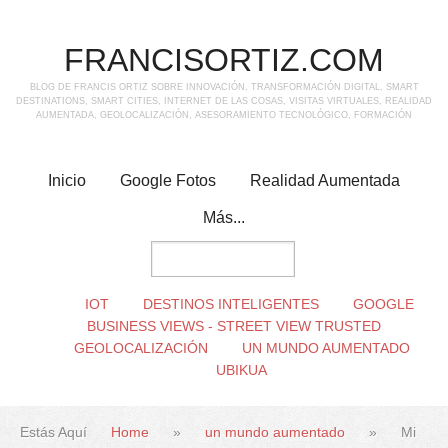
FRANCISORTIZ.COM
BLOG DE FRANCIS ORTIZ SOBRE INNOVACIÓN, TRANSFORMACIÓN DIGITAL, SMART
DESTINATIONS, SMART CITIES, INTERNET DE LAS COSAS, VISITAS VIRTUALES, REALIDAD
AUMENTADA, GEOLOCALIZACIÓN, ASESORAMIENTO TECNOLÓGICO, FORMACIÓN
Inicio
Google Fotos
Realidad Aumentada
Más...
IOT
DESTINOS INTELIGENTES
GOOGLE
BUSINESS VIEWS - STREET VIEW TRUSTED
GEOLOCALIZACIÓN
UN MUNDO AUMENTADO
UBIKUA
Estás Aquí
Home
»
un mundo aumentado
»
Mi