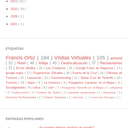
►
2011
( 51 )
►
2010
( 14 )
►
2009
( 1 )
►
2001
( 1 )
ETIQUETAS
Francis Ortiz
( 184 )
Visitas Virtuales
( 105 )
ashotel
( 52 )
Hotel
( 48 )
Adeje
( 40 )
Geolocalización
( 37 )
Restaurantes
( 31 )
En los Medios
( 25 )
Los Cristianos
( 25 )
Google Fotos de Negocios
( 17 )
google maps
( 17 )
Organismos Oficiales
( 16 )
Puerto de la Cruz
( 16 )
Oficinas de
Turismo
( 15 )
Lanzarote
( 12 )
Geomarketing
( 11 )
Santa Cruz de Tenerife
( 10 )
Turismo
( 10 )
Apps
( 9 )
La Gomera
( 9 )
Pongamos Canarias en el Mapa
( 9 )
Socialgeoweb
( 9 )
cdtca
( 9 )
GBP
( 7 )
Pongamos Tenerife en el Mapa
( 6 )
eliademy
( 5 )
Instituciones
( 4 )
Turismo de Salud
( 3 )
canarias aumentada
( 3 )
elearning
( 3 )
Servicios Profesionales
( 2 )
Turismo Sanitario
( 2 )
Adwords
( 1 )
Community Manager
( 1 )
ENTRADAS POPULARES
¿Se pueden eliminar reseñas de google?