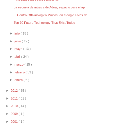
La escuela de música de Adeje, espacio para el apr...
El Centro Oftalmológico Muiños, en Google Fotos de...
Top 10 Future Technology That Exist Today
►
julio
( 15 )
►
junio
( 12 )
►
mayo
( 13 )
►
abril
( 24 )
►
marzo
( 15 )
►
febrero
( 33 )
►
enero
( 6 )
►
2012
( 85 )
►
2011
( 51 )
►
2010
( 14 )
►
2009
( 1 )
►
2001
( 1 )