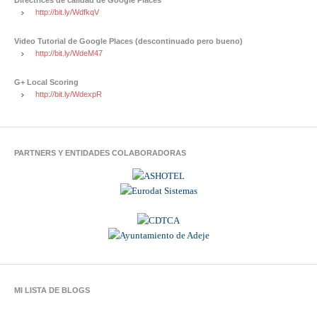
http://bit.ly/WdfkqV
Video Tutorial de Google Places (descontinuado pero bueno)
http://bit.ly/WdeM47
G+ Local Scoring
http://bit.ly/WdexpR
PARTNERS Y ENTIDADES COLABORADORAS
MI LISTA DE BLOGS