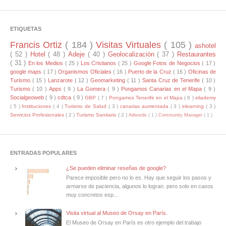
ETIQUETAS
Francis Ortiz
( 184 )
Visitas Virtuales
( 105 )
ashotel
( 52 )
Hotel
( 48 )
Adeje
( 40 )
Geolocalización
( 37 )
Restaurantes
( 31 )
En los Medios
( 25 )
Los Cristianos
( 25 )
Google Fotos de Negocios
( 17 )
google maps
( 17 )
Organismos Oficiales
( 16 )
Puerto de la Cruz
( 16 )
Oficinas de
Turismo
( 15 )
Lanzarote
( 12 )
Geomarketing
( 11 )
Santa Cruz de Tenerife
( 10 )
Turismo
( 10 )
Apps
( 9 )
La Gomera
( 9 )
Pongamos Canarias en el Mapa
( 9 )
Socialgeoweb
( 9 )
cdtca
( 9 )
GBP
( 7 )
Pongamos Tenerife en el Mapa
( 6 )
eliademy
( 5 )
Instituciones
( 4 )
Turismo de Salud
( 3 )
canarias aumentada
( 3 )
elearning
( 3 )
Servicios Profesionales
( 2 )
Turismo Sanitario
( 2 )
Adwords
( 1 )
Community Manager
( 1 )
ENTRADAS POPULARES
¿Se pueden eliminar reseñas de google?
Parece imposible pero no lo es. Hay que seguir los pasos y
armarse de paciencia, algunos lo logran. pero solo en casos
muy concretos esp...
Visita virtual al Museo de Orsay en París.
El Museo de Orsay en París es otro ejemplo del trabajo