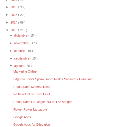
►
2016
( 30 )
►
2015
( 22 )
►
2014
( 69 )
▼
2013
( 212 )
►
diciembre
( 15 )
►
noviembre
( 17 )
►
octubre
( 19 )
►
septiembre
( 15 )
▼
agosto
( 28 )
Marketing Online
Edgardo Javier Spivak sobre Redes Sociales y Consumo
Restaurante Mamma Rosa
Visita virtual de Torre Eiffel
Restaurante La Langostera en Los Abrigos.
Flower Power Lanzarote
Google Apps
Google Apps for Education