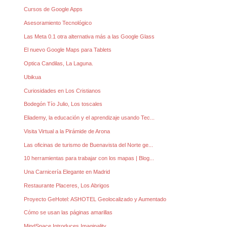
Cursos de Google Apps
Asesoramiento Tecnológico
Las Meta 0.1 otra alternativa más a las Google Glass
El nuevo Google Maps para Tablets
Optica Candilas, La Laguna.
Ubikua
Curiosidades en Los Cristianos
Bodegón Tío Julio, Los toscales
Eliademy, la educación y el aprendizaje usando Tec...
Visita Virtual a la Pirámide de Arona
Las oficinas de turismo de Buenavista del Norte ge...
10 herramientas para trabajar con los mapas | Blog...
Una Carnicería Elegante en Madrid
Restaurante Placeres, Los Abrigos
Proyecto GeHotel: ASHOTEL Geolocalizado y Aumentado
Cómo se usan las páginas amarillas
MindSpace Introduces Imaginality