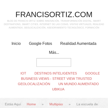
FRANCISORTIZ.COM
BLOG DE FRANCIS ORTIZ SOBRE INNOVACIÓN, TRANSFORMACIÓN DIGITAL, SMART
DESTINATIONS, SMART CITIES, INTERNET DE LAS COSAS, VISITAS VIRTUALES, REALIDAD
AUMENTADA, GEOLOCALIZACIÓN, ASESORAMIENTO TECNOLÓGICO, FORMACIÓN
Inicio
Google Fotos
Realidad Aumentada
Más...
IOT
DESTINOS INTELIGENTES
GOOGLE
BUSINESS VIEWS - STREET VIEW TRUSTED
GEOLOCALIZACIÓN
UN MUNDO AUMENTADO
UBIKUA
Estás Aquí
Home
»
Multipiso
»
La escuela de