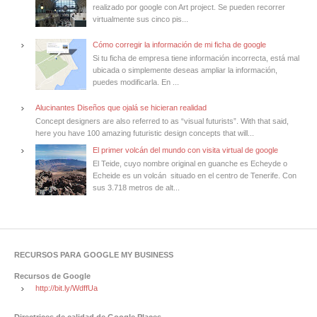
realizado por google con Art project. Se pueden recorrer
virtualmente sus cinco pis...
Cómo corregir la información de mi ficha de google
Si tu ficha de empresa tiene información incorrecta, está mal
ubicada o simplemente deseas ampliar la información,
puedes modificarla. En ...
Alucinantes Diseños que ojalá se hicieran realidad
Concept designers are also referred to as “visual futurists”. With that said,
here you have 100 amazing futuristic design concepts that will...
El primer volcán del mundo con visita virtual de google
El Teide, cuyo nombre original en guanche es Echeyde o
Echeide es un volcán situado en el centro de Tenerife. Con
sus 3.718 metros de alt...
RECURSOS PARA GOOGLE MY BUSINESS
Recursos de Google
http://bit.ly/WdffUa
Directrices de calidad de Google Places