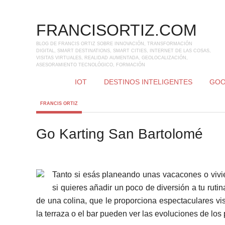
FRANCISORTIZ.COM
BLOG DE FRANCIS ORTIZ SOBRE INNOVACIÓN, TRANSFORMACIÓN
DIGITAL, SMART DESTINATIONS, SMART CITIES, INTERNET DE LAS COSAS,
VISITAS VIRTUALES, REALIDAD AUMENTADA, GEOLOCALIZACIÓN,
ASESORAMIENTO TECNOLÓGICO, FORMACIÓN
IOT
DESTINOS INTELIGENTES
GOO
FRANCIS ORTIZ
Go Karting San Bartolomé
Tanto si esás planeando unas vacacones o vivie
si quieres añadir un poco de diversión a tu rutin
de una colina, que le proporciona espectaculares vi
la terraza o el bar pueden ver las evoluciones de los p