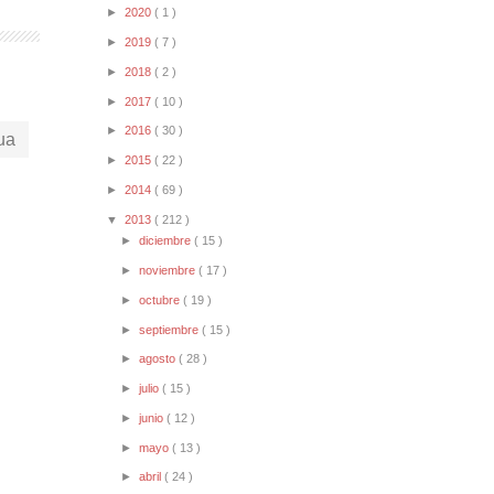
►
2020
( 1 )
►
2019
( 7 )
►
2018
( 2 )
►
2017
( 10 )
►
2016
( 30 )
ua
►
2015
( 22 )
►
2014
( 69 )
▼
2013
( 212 )
►
diciembre
( 15 )
►
noviembre
( 17 )
►
octubre
( 19 )
►
septiembre
( 15 )
►
agosto
( 28 )
►
julio
( 15 )
►
junio
( 12 )
►
mayo
( 13 )
►
abril
( 24 )