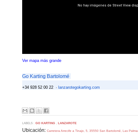
Ver mapa más grande
Go Karting Bartolomé
+34 928 52 00 22
·
lanzarotegokarting.com
GO KARTING
LANZAROTE
LABELS :
,
Ubicación:
Carretera Arrecife a Tinajo, 5, 35550 San Bartolomé, Las Palm