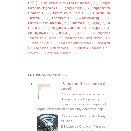
( 31 )
En los Medios
( 25 )
Los Cristianos
( 25 )
Google
Fotos de Negocios
( 17 )
google maps
( 17 )
Organismos
Oficiales
( 16 )
Puerto de la Cruz
( 16 )
Oficinas de
Turismo
( 15 )
Lanzarote
( 12 )
Geomarketing
( 11 )
Santa Cruz de Tenerife
( 10 )
Turismo
( 10 )
Apps
( 9 )
La
Gomera
( 9 )
Pongamos Canarias en el Mapa
( 9 )
Socialgeoweb
( 9 )
cdtca
( 9 )
GBP
( 7 )
Pongamos
Tenerife en el Mapa
( 6 )
eliademy
( 5 )
Instituciones
( 4 )
Turismo de Salud
( 3 )
canarias aumentada
( 3 )
elearning
( 3 )
Servicios Profesionales
( 2 )
Turismo Sanitario
( 2 )
Adwords
( 1 )
Community Manager
( 1 )
ENTRADAS POPULARES
¿Se pueden eliminar reseñas de
google?
Parece imposible pero no lo es.
Hay que seguir los pasos y
armarse de paciencia, algunos lo
logran. pero solo en casos muy concretos esp...
Visita virtual al Museo de Orsay
en París.
El Museo de Orsay en París es