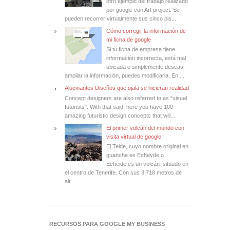
otro ejemplo del trabajo realizado
por google con Art project. Se
pueden recorrer virtualmente sus cinco pis...
Cómo corregir la información de
mi ficha de google
Si tu ficha de empresa tiene
información incorrecta, está mal
ubicada o simplemente deseas
ampliar la información, puedes modificarla. En ...
Alucinantes Diseños que ojalá se hicieran realidad
Concept designers are also referred to as “visual
futurists”. With that said, here you have 100
amazing futuristic design concepts that will...
El primer volcán del mundo con
visita virtual de google
El Teide, cuyo nombre original en
guanche es Echeyde o
Echeide es un volcán situado en
el centro de Tenerife. Con sus 3.718 metros de
alt...
RECURSOS PARA GOOGLE MY BUSINESS