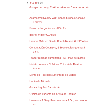
▼
marzo
( 15 )
Google Lat Long: Trekker takes on Canada’s Arctic
...
Augmented Reality Will Change Online Shopping
Forever
Fotos de Negocios en el Dia Tv
El Molino Blanco, Adeje
Francis Ortiz en Sands Beach Resort #GBP Video
Computación Cognitiva, 5 Tecnologías que harán
cam...
Teaser realidad aumentada FASTmag de marzo
Metaio presenta El Primer Chipset de Realidad
Aume...
Demo de Realidad Aumentada de Metaio
Hacienda Miranda
Go Karting San Bartolomé
Oficina de Turismo de la Villa de Teguise
Lanzarote 2 Go y Fuerteventura 2 Go, las nuevas
Ap...