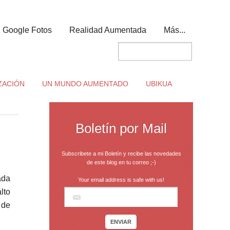
Google Fotos
Realidad Aumentada
Más...
ZACIÓN
UN MUNDO AUMENTADO
UBIKUA
Boletín por Mail
Subscribete a mi Boletín y recibe las novedades
de este blog en tu correo ;-)
ada
Your email address is safe with us!
lto
 de