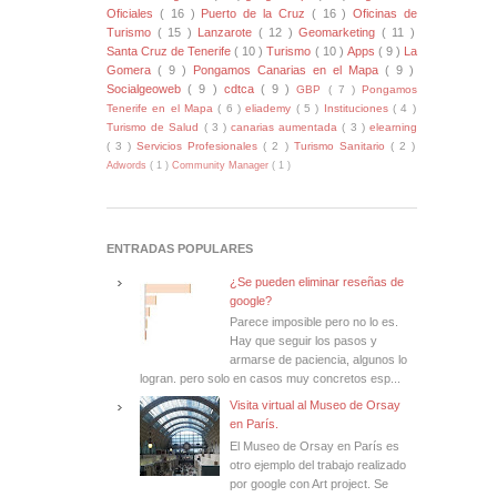
Oficiales
( 16 )
Puerto de la Cruz
( 16 )
Oficinas de
Turismo
( 15 )
Lanzarote
( 12 )
Geomarketing
( 11 )
Santa Cruz de Tenerife
( 10 )
Turismo
( 10 )
Apps
( 9 )
La
Gomera
( 9 )
Pongamos Canarias en el Mapa
( 9 )
Socialgeoweb
( 9 )
cdtca
( 9 )
GBP
( 7 )
Pongamos
Tenerife en el Mapa
( 6 )
eliademy
( 5 )
Instituciones
( 4 )
Turismo de Salud
( 3 )
canarias aumentada
( 3 )
elearning
( 3 )
Servicios Profesionales
( 2 )
Turismo Sanitario
( 2 )
Adwords
( 1 )
Community Manager
( 1 )
ENTRADAS POPULARES
¿Se pueden eliminar reseñas de
google?
Parece imposible pero no lo es.
Hay que seguir los pasos y
armarse de paciencia, algunos lo
logran. pero solo en casos muy concretos esp...
Visita virtual al Museo de Orsay
en París.
El Museo de Orsay en París es
otro ejemplo del trabajo realizado
por google con Art project. Se