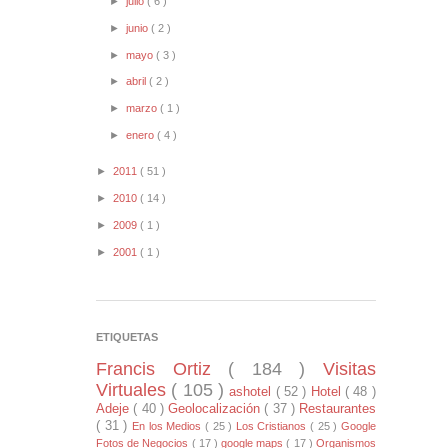
►
julio
( 6 )
►
junio
( 2 )
►
mayo
( 3 )
►
abril
( 2 )
►
marzo
( 1 )
►
enero
( 4 )
►
2011
( 51 )
►
2010
( 14 )
►
2009
( 1 )
►
2001
( 1 )
ETIQUETAS
Francis Ortiz
( 184 )
Visitas
Virtuales
( 105 )
ashotel
( 52 )
Hotel
( 48 )
Adeje
( 40 )
Geolocalización
( 37 )
Restaurantes
( 31 )
En los Medios
( 25 )
Los Cristianos
( 25 )
Google
Fotos de Negocios
( 17 )
google maps
( 17 )
Organismos