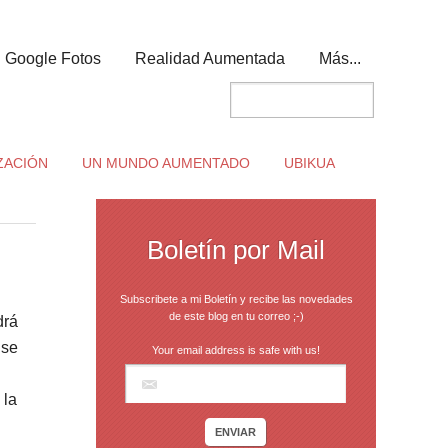
Google Fotos
Realidad Aumentada
Más...
ZACIÓN
UN MUNDO AUMENTADO
UBIKUA
Boletín por Mail
Subscribete a mi Boletín y recibe las novedades
de este blog en tu correo ;-)
drá
 se
Your email address is safe with us!
 la