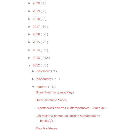
►
2020
( 1 )
►
2019
( 7 )
►
2018
( 2 )
►
2017
( 10 )
►
2016
( 30 )
►
2015
( 22 )
►
2014
( 69 )
►
2013
( 212 )
▼
2012
( 85 )
►
diciembre
( 3 )
►
noviembre
( 21 )
▼
octubre
( 18 )
Gran Hotel Turquesa Playa
Hotel Diamante Suites
Experiencias abiertas e interoperables - Video de ...
Las Mejores demos de Relidad Aumentada en
InsideAR...
Miss Nail Arona