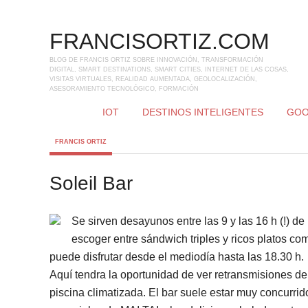
FRANCISORTIZ.COM
BLOG DE FRANCIS ORTIZ SOBRE INNOVACIÓN, TRANSFORMACIÓN
DIGITAL, SMART DESTINATIONS, SMART CITIES, INTERNET DE LAS COSAS,
VISITAS VIRTUALES, REALIDAD AUMENTADA, GEOLOCALIZACIÓN,
ASESORAMIENTO TECNOLÓGICO, FORMACIÓN
IOT
DESTINOS INTELIGENTES
GOO
FRANCIS ORTIZ
Soleil Bar
Se sirven desayunos entre las 9 y las 16 h (!) d
escoger entre sándwich triples y ricos platos co
puede disfrutar desde el mediodía hasta las 18.30 h.
Aquí tendra la oportunidad de ver retransmisiones dep
piscina climatizada. El bar suele estar muy concurrid