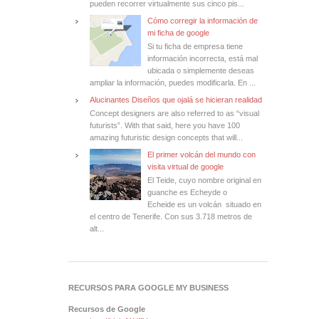
pueden recorrer virtualmente sus cinco pis...
Cómo corregir la información de
mi ficha de google
Si tu ficha de empresa tiene
información incorrecta, está mal
ubicada o simplemente deseas
ampliar la información, puedes modificarla. En ...
Alucinantes Diseños que ojalá se hicieran realidad
Concept designers are also referred to as “visual
futurists”. With that said, here you have 100
amazing futuristic design concepts that will...
El primer volcán del mundo con
visita virtual de google
El Teide, cuyo nombre original en
guanche es Echeyde o
Echeide es un volcán situado en
el centro de Tenerife. Con sus 3.718 metros de
alt...
RECURSOS PARA GOOGLE MY BUSINESS
Recursos de Google