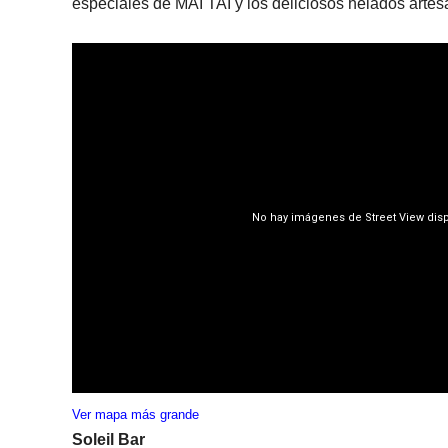
especiales de MAI TAI y los deliciosos helados artes
Ver mapa más grande
Soleil
Bar