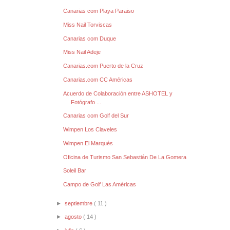
Canarias com Playa Paraiso
Miss Nail Torviscas
Canarias com Duque
Miss Nail Adeje
Canarias.com Puerto de la Cruz
Canarias.com CC Américas
Acuerdo de Colaboración entre ASHOTEL y
Fotógrafo ...
Canarias com Golf del Sur
Wimpen Los Claveles
Wimpen El Marqués
Oficina de Turismo San Sebastián De La Gomera
Soleil Bar
Campo de Golf Las Américas
►
septiembre
( 11 )
►
agosto
( 14 )