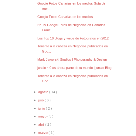
Google Fotos Canarias en los medios (lista de
repr...
Google Fotos Canarias en los medios
En Tv Google Fotos de Negocios en Canarias -
Franc...
Los Top 10 Blogs y webs de Fotógrafos en 2012
Tenerife a la cabeza en Negocios publicados en
Goo...
Mark Jaworski Studios | Photography & Design
junaio 4.0 es ahora parte de tu mundo | junaio Blog
Tenerife a la cabeza en Negocios publicados en
Goo...
►
agosto
( 14 )
►
julio
( 6 )
►
junio
( 2 )
►
mayo
( 3 )
►
abril
( 2 )
►
marzo
( 1 )