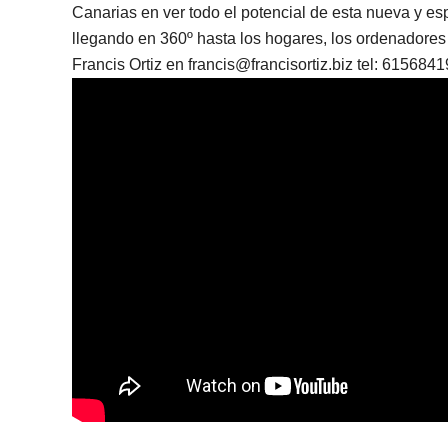
Canarias en ver todo el potencial de esta nueva y esp
llegando en 360º hasta los hogares, los ordenadores
Francis Ortiz en francis@francisortiz.biz tel: 615684