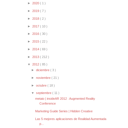
►
2020
( 1 )
►
2019
( 7 )
►
2018
( 2 )
►
2017
( 10 )
►
2016
( 30 )
►
2015
( 22 )
►
2014
( 69 )
►
2013
( 212 )
▼
2012
( 85 )
►
diciembre
( 3 )
►
noviembre
( 21 )
►
octubre
( 18 )
▼
septiembre
( 11 )
metaio | insideAR 2012 : Augmented Reality
Conference
Marketing Guide Series | Hidden Creative
Las 5 mejores aplicaciones de Realidad Aumentada
p...