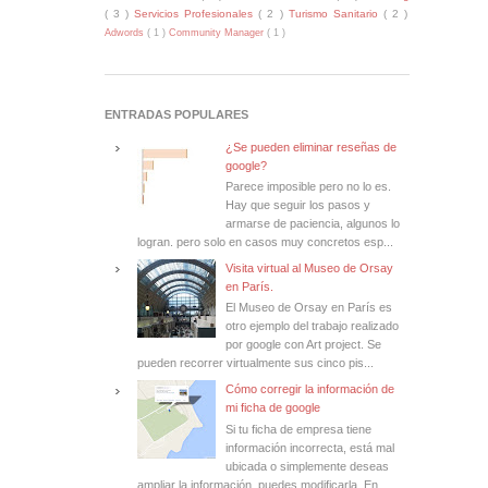
( 3 )
Servicios Profesionales
( 2 )
Turismo Sanitario
( 2 )
Adwords
( 1 )
Community Manager
( 1 )
ENTRADAS POPULARES
¿Se pueden eliminar reseñas de
google?
Parece imposible pero no lo es.
Hay que seguir los pasos y
armarse de paciencia, algunos lo
logran. pero solo en casos muy concretos esp...
Visita virtual al Museo de Orsay
en París.
El Museo de Orsay en París es
otro ejemplo del trabajo realizado
por google con Art project. Se
pueden recorrer virtualmente sus cinco pis...
Cómo corregir la información de
mi ficha de google
Si tu ficha de empresa tiene
información incorrecta, está mal
ubicada o simplemente deseas
ampliar la información, puedes modificarla. En ...