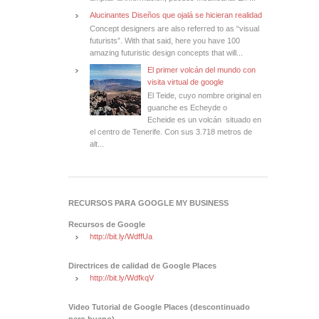
Alucinantes Diseños que ojalá se hicieran realidad
Concept designers are also referred to as “visual
futurists”. With that said, here you have 100
amazing futuristic design concepts that will...
El primer volcán del mundo con
visita virtual de google
El Teide, cuyo nombre original en
guanche es Echeyde o
Echeide es un volcán situado en
el centro de Tenerife. Con sus 3.718 metros de
alt...
RECURSOS PARA GOOGLE MY BUSINESS
Recursos de Google
http://bit.ly/WdffUa
Directrices de calidad de Google Places
http://bit.ly/WdfkqV
Video Tutorial de Google Places (descontinuado
pero bueno)