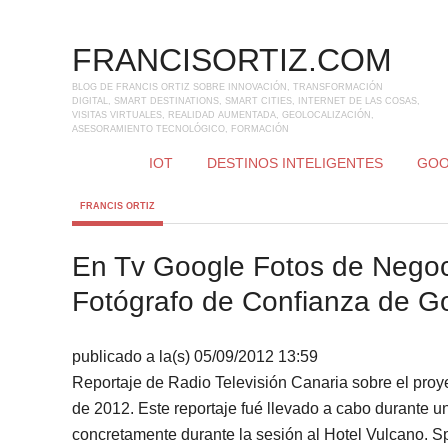
FRANCISORTIZ.COM
BLOG DE FRANCIS ORTIZ SOBRE INNOVACIÓN, TRANSFORMACIÓN
DIGITAL, SMART DESTINATIONS, SMART CITIES, INTERNET DE LAS COSAS,
VISITAS VIRTUALES, REALIDAD AUMENTADA, GEOLOCALIZACIÓN,
ASESORAMIENTO TECNOLÓGICO, FORMACIÓN
IOT
DESTINOS INTELIGENTES
GOO
FRANCIS ORTIZ
En Tv Google Fotos de Negoci
Fotógrafo de Confianza de G
publicado a la‎(s)‎ 05/09/2012 13:59
Reportaje de Radio Televisión Canaria sobre el pro
de 2012. Este reportaje fué llevado a cabo durante u
concretamente durante la sesión al Hotel Vulcano. S