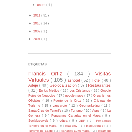
►
enero
( 4 )
►
2011
( 51 )
►
2010
( 14 )
►
2009
( 1 )
►
2001
( 1 )
ETIQUETAS
Francis Ortiz
( 184 )
Visitas
Virtuales
( 105 )
ashotel
( 52 )
Hotel
( 48 )
Adeje
( 40 )
Geolocalización
( 37 )
Restaurantes
( 31 )
En los Medios
( 25 )
Los Cristianos
( 25 )
Google
Fotos de Negocios
( 17 )
google maps
( 17 )
Organismos
Oficiales
( 16 )
Puerto de la Cruz
( 16 )
Oficinas de
Turismo
( 15 )
Lanzarote
( 12 )
Geomarketing
( 11 )
Santa Cruz de Tenerife
( 10 )
Turismo
( 10 )
Apps
( 9 )
La
Gomera
( 9 )
Pongamos Canarias en el Mapa
( 9 )
Socialgeoweb
( 9 )
cdtca
( 9 )
GBP
( 7 )
Pongamos
Tenerife en el Mapa
( 6 )
eliademy
( 5 )
Instituciones
( 4 )
Turismo de Salud
( 3 )
canarias aumentada
( 3 )
elearning