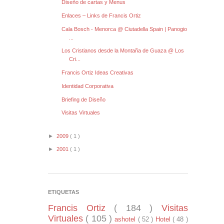
Diseño de cartas y Menus
Enlaces – Links de Francis Ortiz
Cala Bosch - Menorca @ Ciutadella Spain | Panogio
...
Los Cristianos desde la Montaña de Guaza @ Los
Cri...
Francis Ortiz Ideas Creativas
Identidad Corporativa
Briefing de Diseño
Visitas Virtuales
►
2009
( 1 )
►
2001
( 1 )
ETIQUETAS
Francis Ortiz
( 184 )
Visitas
Virtuales
( 105 )
ashotel
( 52 )
Hotel
( 48 )