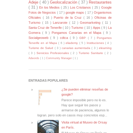
Adeje
( 40 )
Geolocalización
( 37 )
Restaurantes
( 31 )
En los Medios
( 25 )
Los Cristianos
( 25 )
Google
Fotos de Negocios
( 17 )
google maps
( 17 )
Organismos
Oficiales
( 16 )
Puerto de la Cruz
( 16 )
Oficinas de
Turismo
( 15 )
Lanzarote
( 12 )
Geomarketing
( 11 )
Santa Cruz de Tenerife
( 10 )
Turismo
( 10 )
Apps
( 9 )
La
Gomera
( 9 )
Pongamos Canarias en el Mapa
( 9 )
Socialgeoweb
( 9 )
cdtca
( 9 )
GBP
( 7 )
Pongamos
Tenerife en el Mapa
( 6 )
eliademy
( 5 )
Instituciones
( 4 )
Turismo de Salud
( 3 )
canarias aumentada
( 3 )
elearning
( 3 )
Servicios Profesionales
( 2 )
Turismo Sanitario
( 2 )
Adwords
( 1 )
Community Manager
( 1 )
ENTRADAS POPULARES
¿Se pueden eliminar reseñas de
google?
Parece imposible pero no lo es.
Hay que seguir los pasos y
armarse de paciencia, algunos lo
logran. pero solo en casos muy concretos esp...
Visita virtual al Museo de Orsay
en París.