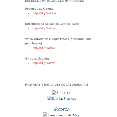
RECURSOS PARA GOOGLE MY BUSINESS
Recursos de Google
http://bit.ly/WdffUa
Directrices de calidad de Google Places
http://bit.ly/WdfkqV
Video Tutorial de Google Places (descontinuado
pero bueno)
http://bit.ly/WdeM47
G+ Local Scoring
http://bit.ly/WdexpR
PARTNERS Y ENTIDADES COLABORADORAS