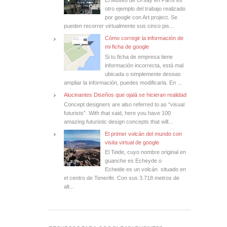
El Museo de Orsay en París es
otro ejemplo del trabajo realizado
por google con Art project. Se
pueden recorrer virtualmente sus cinco pis...
Cómo corregir la información de
mi ficha de google
Si tu ficha de empresa tiene
información incorrecta, está mal
ubicada o simplemente deseas
ampliar la información, puedes modificarla. En ...
Alucinantes Diseños que ojalá se hicieran realidad
Concept designers are also referred to as “visual
futurists”. With that said, here you have 100
amazing futuristic design concepts that will...
El primer volcán del mundo con
visita virtual de google
El Teide, cuyo nombre original en
guanche es Echeyde o
Echeide es un volcán situado en
el centro de Tenerife. Con sus 3.718 metros de
alt...