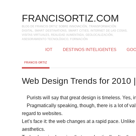
FRANCISORTIZ.COM
BLOG DE FRANCIS ORTIZ SOBRE INNOVACIÓN, TRANSFORMACIÓN
DIGITAL, SMART DESTINATIONS, SMART CITIES, INTERNET DE LAS COSAS,
VISITAS VIRTUALES, REALIDAD AUMENTADA, GEOLOCALIZACIÓN,
ASESORAMIENTO TECNOLÓGICO, FORMACIÓN
IOT
DESTINOS INTELIGENTES
GOO
FRANCIS ORTIZ
Web Design Trends for 2010 
Purists will say that great design is timeless. Yes, 
Pragmatically speaking, though, there is a lot of va
regard to websites.
Let’s face it: the web changes at a rapid pace. Unlike
aesthetics.